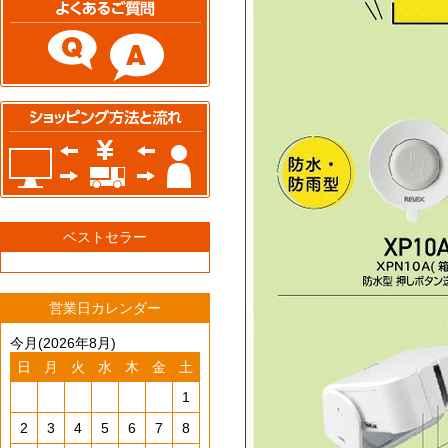
ベストセラー
営業日カレンダー
今月(2026年8月)
日
月
火
水
木
金
土
1
2
3
4
5
6
7
8