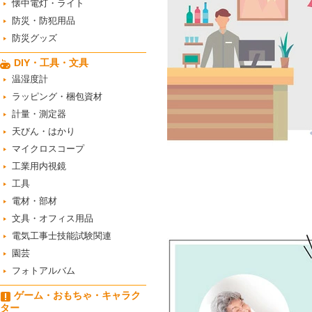
懐中電灯・ライト
防災・防犯用品
防災グッズ
DIY・工具・文具
温湿度計
ラッピング・梱包資材
計量・測定器
天びん・はかり
マイクロスコープ
工業用内視鏡
工具
電材・部材
文具・オフィス用品
電気工事士技能試験関連
園芸
フォトアルバム
ゲーム・おもちゃ・キャラク
ター