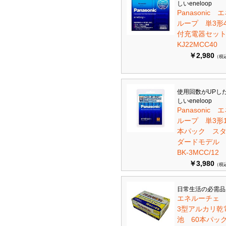
しいeneloop
Panasonic 
ループ 単3形
付充電器セット 
KJ22MCC40
￥2,980
（税
使用回数がUPし
しいeneloop
Panasonic 
ループ 単3形1
本パック ス
ダードモデ
BK-3MCC/12
￥3,980
（税
日常生活の必需品
エネルーチェ
3型アルカリ乾
池 60本パ