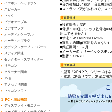
イヤホン・ヘッドホン
■音の種類は64種類（音量8段
■ストラップ穴があるので、スト
スピーカー
マイク
ビデオケーブル
■設置場所：屋内
ビデオプラグ
■電源：単3形アルカリ乾電池×3本
用はできません）
オーディオケーブル
■寸法：W90×H91×D32mm
オーディオプラグ
■質量：約85g(電池を含まない)
光デジタルケーブル・パーツ
■保証期間：6ヶ月
■メーカー名：リーベックス/Rev
メディア関連
■型番：XPN700
セレクター・スプリッター
リモコン
・型番「XPN-XP」シリーズ
クリーナー関連
・電池は別売りです。別途ご用
TV台
アクセサリ関連
マイコンソフト
PC・周辺機器
ディスプレイ・モニター
ハードディスク・光学ドライブ