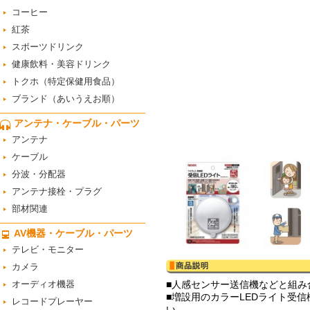
コーヒー
紅茶
スポーツドリンク
健康飲料・美容ドリンク
トクホ（特定保健用食品）
ブランド（あいうえお順）
アンテナ・ケーブル・パーツ
アンテナ
ケーブル
分波・分配器
アンテナ接栓・プラグ
部材関連
AV機器・ケーブル・パーツ
テレビ・モニター
カメラ
オーディオ機器
■人感センサー送信機などと組
■増設用のカラーLEDライト受
レコードプレーヤー
い。