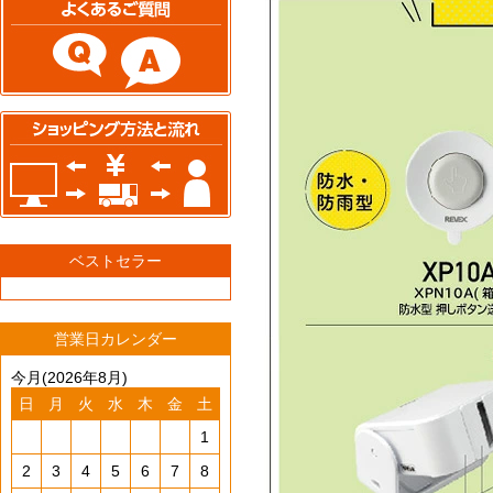
ベストセラー
営業日カレンダー
今月(2026年8月)
日
月
火
水
木
金
土
1
2
3
4
5
6
7
8