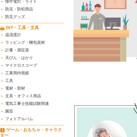
懐中電灯・ライト
防災・防犯用品
防災グッズ
DIY・工具・文具
温湿度計
ラッピング・梱包資材
計量・測定器
天びん・はかり
マイクロスコープ
工業用内視鏡
工具
電材・部材
文具・オフィス用品
電気工事士技能試験関連
園芸
フォトアルバム
ゲーム・おもちゃ・キャラク
ター