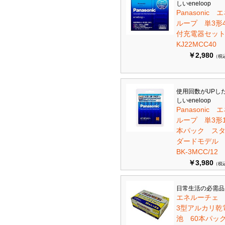
しいeneloop
Panasonic 
ループ 単3形
付充電器セット 
KJ22MCC40
￥2,980
（税
使用回数がUPし
しいeneloop
Panasonic 
ループ 単3形1
本パック ス
ダードモデ
BK-3MCC/12
￥3,980
（税
日常生活の必需品
エネルーチェ
3型アルカリ乾
池 60本パ