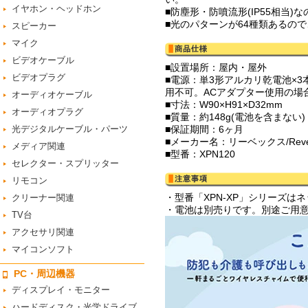
イヤホン・ヘッドホン
■防塵形・防噴流形(IP55相当
■光のパターンが64種類あるの
スピーカー
マイク
ビデオケーブル
■設置場所：屋内・屋外
ビデオプラグ
■電源：単3形アルカリ乾電池×3本
用不可。ACアダプター使用の場
オーディオケーブル
■寸法：W90×H91×D32mm
オーディオプラグ
■質量：約148g(電池を含まない)
光デジタルケーブル・パーツ
■保証期間：6ヶ月
■メーカー名：リーベックス/Rev
メディア関連
■型番：XPN120
セレクター・スプリッター
リモコン
・型番「XPN-XP」シリーズ
クリーナー関連
・電池は別売りです。別途ご用
TV台
アクセサリ関連
マイコンソフト
PC・周辺機器
ディスプレイ・モニター
ハードディスク・光学ドライブ