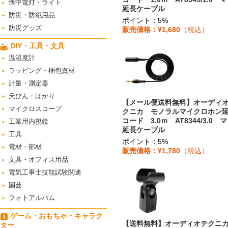
懐中電灯・ライト
延長ケーブル
防災・防犯用品
ポイント：5%
防災グッズ
販売価格：¥1,680
（税込）
DIY・工具・文具
温湿度計
ラッピング・梱包資材
計量・測定器
天びん・はかり
【メール便送料無料】オーディ
マイクロスコープ
クニカ モノラルマイクロホン
コード 3.0ｍ AT8344/3.0 
工業用内視鏡
延長ケーブル
工具
ポイント：5%
電材・部材
販売価格：¥1,780
（税込）
文具・オフィス用品
電気工事士技能試験関連
園芸
フォトアルバム
ゲーム・おもちゃ・キャラク
【送料無料】オーディオテク
ター