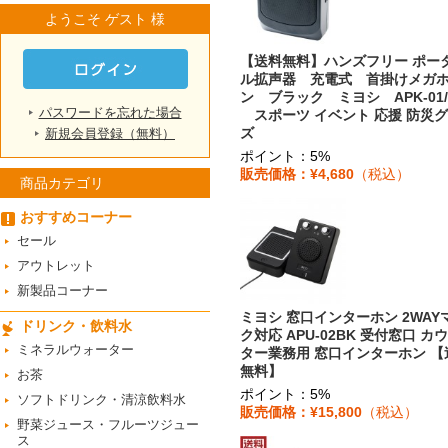
ようこそ ゲスト 様
【送料無料】ハンズフリー ポー
ル拡声器 充電式 首掛けメガ
ン ブラック ミヨシ APK-01/
パスワードを忘れた場合
スポーツ イベント 応援 防災
ズ
新規会員登録（無料）
ポイント：5%
販売価格：¥4,680
（税込）
商品カテゴリ
おすすめコーナー
セール
アウトレット
新製品コーナー
ミヨシ 窓口インターホン 2WAY
ドリンク・飲料水
ク対応 APU-02BK 受付窓口 カ
ミネラルウォーター
ター業務用 窓口インターホン 【
無料】
お茶
ポイント：5%
ソフトドリンク・清涼飲料水
販売価格：¥15,800
（税込）
野菜ジュース・フルーツジュー
ス