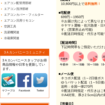
エアコン配管用部材
10,800円以上で
送料無料！
エアコン洗浄部材
■宅配便
エアコンカバー・フィルター
699円～1950円
エアコン汎用リモコン
※お届け先によって異なりま
※ヤマト運輸・佐川急便・日
空調工具
す。(営業所止め可能)
洗濯機関連
※配送日時指定・代引き可能
冷蔵庫関連
【配送時間】
下記時間帯をご指定いただけ
3Ａカンパニーコミュニティ
3Ａカンパニースタッフがお得
商品情報や日常を更新してい
ます。
■メール便
ネコポス配送（1～2日後ポ
ゆうパケット配送（1～5日後
送料：全国一律270円
※配送日時指定・代引きはご
ヤフーブロ
Facebook
Twitter
グ
※A4封筒、厚さ2.5cm以内
【営業日】