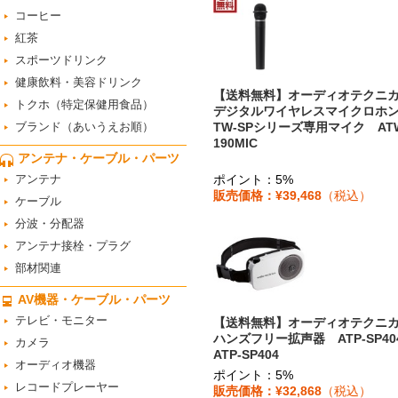
コーヒー
紅茶
スポーツドリンク
健康飲料・美容ドリンク
【送料無料】オーディオテク
トクホ（特定保健用食品）
デジタルワイヤレスマイクロホン
ブランド（あいうえお順）
TW-SPシリーズ専用マイク ATW
190MIC
アンテナ・ケーブル・パーツ
アンテナ
ポイント：5%
販売価格：¥39,468
（税込）
ケーブル
分波・分配器
アンテナ接栓・プラグ
部材関連
AV機器・ケーブル・パーツ
テレビ・モニター
【送料無料】オーディオテク
ハンズフリー拡声器 ATP-SP4
カメラ
ATP-SP404
オーディオ機器
ポイント：5%
レコードプレーヤー
販売価格：¥32,868
（税込）