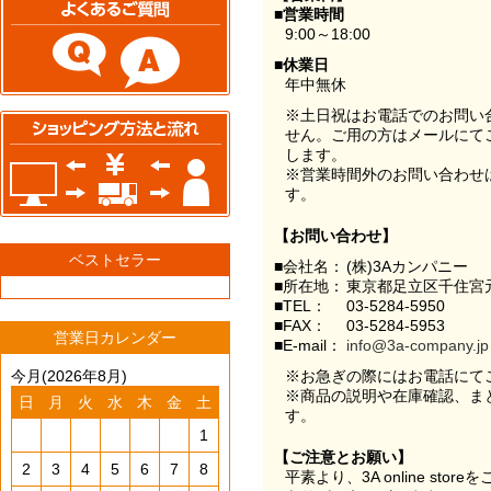
■営業時間
9:00～18:00
■休業日
年中無休
※土日祝はお電話でのお問い
せん。ご用の方はメールにて
します。
※営業時間外のお問い合わせ
す。
【お問い合わせ】
ベストセラー
■会社名：
(株)3Aカンパニー
■所在地：
東京都足立区千住宮元
■TEL：
03-5284-5950
■FAX：
03-5284-5953
営業日カレンダー
■E-mail：
info@3a-company.jp
今月(2026年8月)
※お急ぎの際にはお電話にて
※商品の説明や在庫確認、ま
日
月
火
水
木
金
土
す。
1
【ご注意とお願い】
2
3
4
5
6
7
8
平素より、3A online st