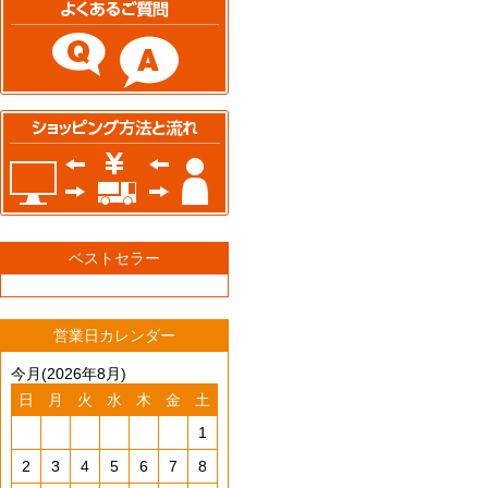
ベストセラー
営業日カレンダー
今月(2026年8月)
日
月
火
水
木
金
土
1
2
3
4
5
6
7
8