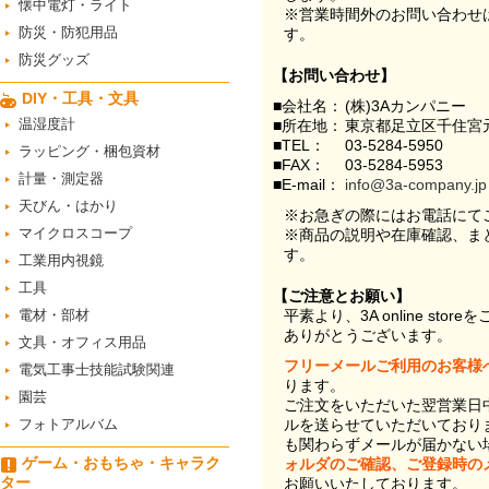
懐中電灯・ライト
※営業時間外のお問い合わせ
防災・防犯用品
す。
防災グッズ
【お問い合わせ】
DIY・工具・文具
■会社名：
(株)3Aカンパニー
温湿度計
■所在地：
東京都足立区千住宮元
■TEL：
03-5284-5950
ラッピング・梱包資材
■FAX：
03-5284-5953
計量・測定器
■E-mail：
info@3a-company.jp
天びん・はかり
※お急ぎの際にはお電話にて
マイクロスコープ
※商品の説明や在庫確認、ま
す。
工業用内視鏡
工具
【ご注意とお願い】
電材・部材
平素より、3A online st
ありがとうございます。
文具・オフィス用品
フリーメールご利用のお客様
電気工事士技能試験関連
ります。
園芸
ご注文をいただいた翌営業日
フォトアルバム
ルを送らせていただいており
も関わらずメールが届かない
ゲーム・おもちゃ・キャラク
ォルダのご確認、ご登録時の
ター
お願いいたしております。