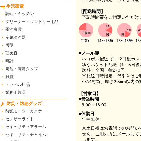
生活家電
【配送時間】
調理・キッチン
下記時間帯をご指定いただけ
クリーナー・ランドリー用品
季節家電
空気清浄器
照明
理美容
■メール便
ネコポス配送（1～2日後ポ
時計
ゆうパケット配送（1～5日後
電池・電源タップ
送料：全国一律270円
※配送日時指定・代引きはご
雑貨
※A4封筒、厚さ2.5cm以内
トラベル用品
業務用製品
【営業日】
■営業時間
防災・防犯グッズ
9:00～18:00
防犯モニタ・カメラ
■休業日
センサーライト
年中無休
セキュリティアラーム
※土日祝はお電話でのお問い
せん。ご用の方はメールにて
セキュリティチャイム
します。