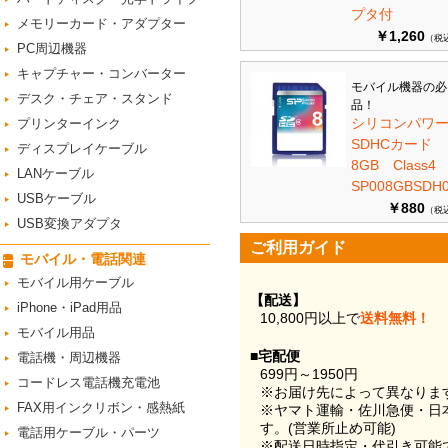
プタ付
メモリーカード・アダプター
￥1,260
（税
PC周辺機器
キャプチャー・コンバーター
モバイル機器の必
デスク・チェア・スタンド
品！
シリコンパワ
プリンターインク
SDHCカード
ディスプレイケーブル
8GB Class
LANケーブル
SP008GBSDH0
USBケーブル
￥880
（税
USB変換アダプタ
ご利用ガイド
モバイル・電話関連
モバイル用ケーブル
【配送】
iPhone・iPad用品
10,800円以上で
送料無料！
モバイル用品
■宅配便
電話機・周辺機器
699円～1950円
コードレス電話機充電池
※お届け先によって異なりま
FAX用インクリボン・感熱紙
※ヤマト運輸・佐川急便・日
す。(営業所止め可能)
電話用ケーブル・パーツ
※配送日時指定・代引き可能