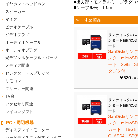
■出力部：モノラルミニプラグ（φ
イヤホン・ヘッドホン
■ケーブル長：1.0m
スピーカー
マイク
おすすめ商品
ビデオケーブル
ビデオプラグ
サンディスクのス
ンダードmicroS
オーディオケーブル
ード
オーディオプラグ
SanDisk/サン
光デジタルケーブル・パーツ
スク microS
ード 2GB S
メディア関連
ダプタ付
セレクター・スプリッター
￥630
（税
リモコン
クリーナー関連
TV台
サンディスクのス
アクセサリ関連
ンダードmicroS
ード
マイコンソフト
SanDisk/サン
PC・周辺機器
スク microSD
カード 16G
ディスプレイ・モニター
CLASS4 SD
ハードディスク・光学ドライブ