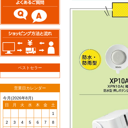
ベストセラー
営業日カレンダー
今月(2026年8月)
日
月
火
水
木
金
土
1
2
3
4
5
6
7
8