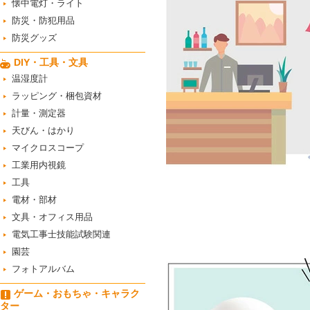
懐中電灯・ライト
防災・防犯用品
防災グッズ
DIY・工具・文具
温湿度計
ラッピング・梱包資材
計量・測定器
天びん・はかり
マイクロスコープ
工業用内視鏡
工具
電材・部材
文具・オフィス用品
電気工事士技能試験関連
園芸
フォトアルバム
ゲーム・おもちゃ・キャラク
ター