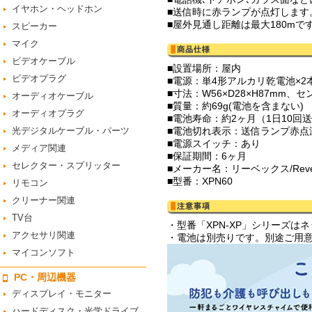
イヤホン・ヘッドホン
■送信時に赤ランプが点灯します
■屋外見通し距離は最大180mで
スピーカー
マイク
ビデオケーブル
■設置場所：屋内
ビデオプラグ
■電源：単4形アルカリ乾電池×2本
■寸法：W56×D28×H87mm、セ
オーディオケーブル
■質量：約69g(電池を含まない)
オーディオプラグ
■電池寿命：約2ヶ月（1日10回送
光デジタルケーブル・パーツ
■電池切れ表示：送信ランプ赤点
■電源スイッチ：あり
メディア関連
■保証期間：6ヶ月
セレクター・スプリッター
■メーカー名：リーベックス/Rev
■型番：XPN60
リモコン
クリーナー関連
TV台
・型番「XPN-XP」シリーズ
アクセサリ関連
・電池は別売りです。別途ご用
マイコンソフト
PC・周辺機器
ディスプレイ・モニター
ハードディスク・光学ドライブ