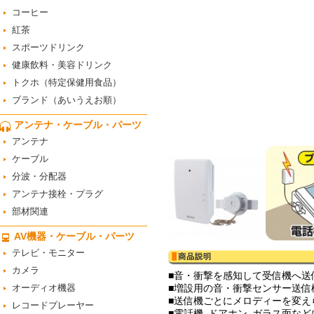
コーヒー
紅茶
スポーツドリンク
健康飲料・美容ドリンク
トクホ（特定保健用食品）
ブランド（あいうえお順）
アンテナ・ケーブル・パーツ
アンテナ
ケーブル
分波・分配器
アンテナ接栓・プラグ
部材関連
AV機器・ケーブル・パーツ
テレビ・モニター
カメラ
■音・衝撃を感知して受信機へ送
オーディオ機器
■増設用の音・衝撃センサー送信
■送信機ごとにメロディーを変え
レコードプレーヤー
■電話機､ドアホン､ガラス面な