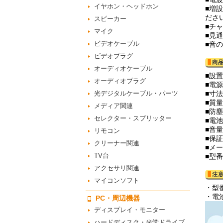
イヤホン・ヘッドホン
■増
ださ
スピーカー
■チ
マイク
■見
ビデオケーブル
■音
ビデオプラグ
オーディオケーブル
■設
オーディオプラグ
■電
光デジタルケーブル・パーツ
■寸法
■質量
メディア関連
■防塵
セレクター・スプリッター
■電池
■音量
リモコン
■保
クリーナー関連
■メー
TV台
■型番
アクセサリ関連
マイコンソフト
・型
・電
PC・周辺機器
ディスプレイ・モニター
ハードディスク・光学ドライブ