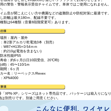
設用の警告・警報表示受信チャイムです。単体ではご使用になれません。
い。
ャイム音が聞こえにくい方や農園などの盗難防止や防犯対策に最適です。
通し距離は最大180ｍ、配線不要です。
の種類は64種類（音量8段階変更可）あります。
置場所：屋内・屋外
源：単2形アルカリ乾電池3本（別売）
：W87×H135×Ｄ54ｍｍ
：約210g(電池を含まない)
防水性能IP55
寿命：約6ヶ月(1日10回受信、20℃時)
(dB)：45〜110/1m
証期間：6ヶ月
カー名：リーベックス/Revex
：XPN4000
番「XPN-XP」シリーズはネット専売品です。パッケージは箱入りにな
池は別売りです。別途ご用意ください。