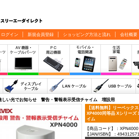
ログイン
新規会員登録
ショッピング方法と流れ
会社概要
激しい光でお知らせ 警告・警報表示受信チャイム 増設用
【送料無料】リーベックス
XP4000同等品 Xシリーズ
イム
【商品コード】：XPN4000
【JAN/ISBN】：494312571