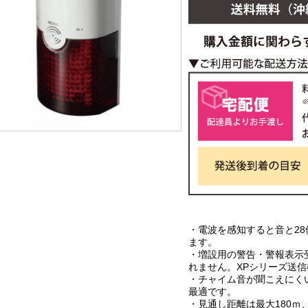
・電波を感知すると音と28
ます。
・増設用の警告・警報表示
れません。XPシリーズ送
・チャイム音が聞こえにく
最適です。
・見通し距離は最大180ｍ