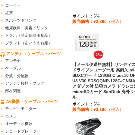
コーヒー
紅茶
ポイント：5%
スポーツドリンク
販売価格：¥2,280
（税込）
健康飲料・美容ドリンク
トクホ（特定保健用食品）
ブランド（あいうえお順）
アンテナ・ケーブル・パーツ
アンテナ
【メール便送料無料】サンディ
ケーブル
ドライブレコーダー用 高耐久 mic
SDXCカード 128GB Class10 UH
分波・分配器
U3 V30 SDSQQNR-128G-GN6IA
アンテナ接栓・プラグ
アダプタ付 防犯カメラ ドラレコ
部材関連
microSDカード SanDisk 海外
ル
AV機器・ケーブル・パーツ
ポイント：5%
テレビ・モニター
販売価格：¥3,180
（税込）
カメラ
オーディオ機器
レコードプレーヤー