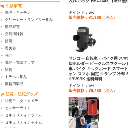
入れ ハック HAC2388 【送料無
生活家電
ポイント：5%
調理・キッチン
販売価格：¥1,980
（税込）
クリーナー・ランドリー用品
季節家電
空気清浄器
照明
理美容
時計
サンコー 自転車・バイク用 スマ
電池・電源タップ
却ホルダー ビークルスマクール 
車 バイク キックボード スマー
雑貨
ォン スマホ 固定 クランプ 冷却 
トラベル用品
HBVSBK 送料無料
業務用製品
ポイント：5%
販売価格：¥6,480
（税込）
防災・防犯グッズ
防犯モニタ・カメラ
センサーライト
セキュリティアラーム
セキュリティチャイム