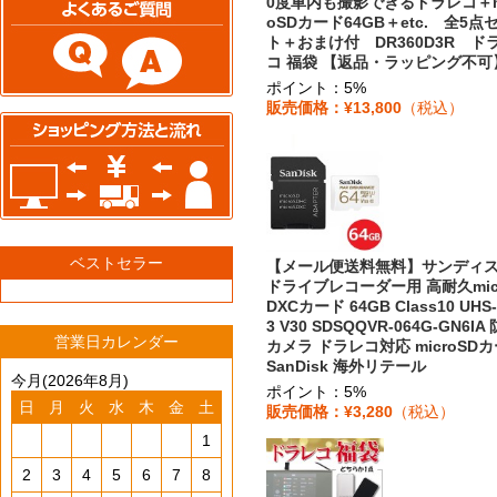
0度車内も撮影できるドラレコ＋m
oSDカード64GB＋etc. 全5点
ト＋おまけ付 DR360D3R ド
コ 福袋 【返品・ラッピング不可
ポイント：5%
販売価格：¥13,800
（税込）
ベストセラー
【メール便送料無料】サンディ
ドライブレコーダー用 高耐久mic
DXCカード 64GB Class10 UHS-
3 V30 SDSQQVR-064G-GN6IA
営業日カレンダー
カメラ ドラレコ対応 microSD
SanDisk 海外リテール
今月(2026年8月)
ポイント：5%
日
月
火
水
木
金
土
販売価格：¥3,280
（税込）
1
2
3
4
5
6
7
8