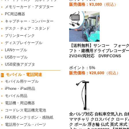
販売価格：¥3,080
（税込）
メモリーカード・アダプター
PC周辺機器
キャプチャー・コンバーター
デスク・チェア・スタンド
プリンターインク
ディスプレイケーブル
【送料無料】サンコー フォー
LANケーブル
フト・建機用ドライブレコーダー
2V/24V両対応 DVRFCONS
USBケーブル
USB変換アダプタ
ポイント：5%
販売価格：¥28,600
（税込）
モバイル・電話関連
モバイル用ケーブル
iPhone・iPad用品
モバイル用品
電話機・周辺機器
コードレス電話機充電池
全バルブ対応 自転車空気入れ 自
FAX用インクリボン・感熱紙
ママチャリ クロスバイク ロード
ク ボール 浮き輪 仏式 英式 米式
電話用ケーブル・パーツ