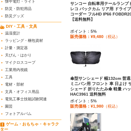
懐中電灯・ライト
サンコー 自転車用テールランプ
防災・防犯用品
レコ バックカム リア用 ドライ
コーダー フルHD IP66 FOBDR2
防災グッズ
【送料無料】
DIY・工具・文具
ポイント：5%
温湿度計
販売価格：¥9,480
（税込）
ラッピング・梱包資材
計量・測定器
天びん・はかり
マイクロスコープ
工業用内視鏡
工具
傘型サンシェード 幅132cm 普
ミニバン用 フロント 車 日よけ 
電材・部材
シェード 折りたたみ傘 軽量 ハ
文具・オフィス用品
HAC3961 送料無料
電気工事士技能試験関連
ポイント：5%
販売価格：¥1,980
（税込）
園芸
フォトアルバム
ゲーム・おもちゃ・キャラク
ター