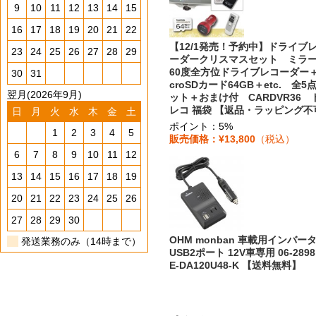
9
10
11
12
13
14
15
16
17
18
19
20
21
22
【12/1発売！予約中】ドライブ
23
24
25
26
27
28
29
ーダークリスマスセット ミラー
60度全方位ドライブレコーダー＋
30
31
croSDカード64GB＋etc. 全5
翌月(2026年9月)
ット＋おまけ付 CARDVR36 
レコ 福袋 【返品・ラッピング不
日
月
火
水
木
金
土
ポイント：5%
1
2
3
4
5
販売価格：¥13,800
（税込）
6
7
8
9
10
11
12
13
14
15
16
17
18
19
20
21
22
23
24
25
26
27
28
29
30
OHM monban 車載用インバー
発送業務のみ（14時まで）
USB2ポート 12V車専用 06-2898
E-DA120U48-K 【送料無料】