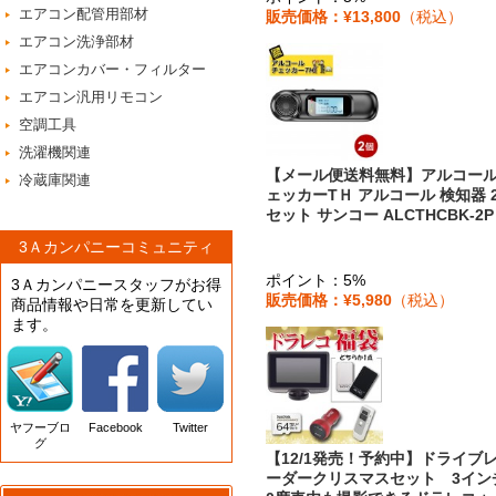
エアコン配管用部材
販売価格：¥13,800
（税込）
エアコン洗浄部材
エアコンカバー・フィルター
エアコン汎用リモコン
空調工具
洗濯機関連
【メール便送料無料】アルコー
冷蔵庫関連
ェッカーTＨ アルコール 検知器 
セット サンコー ALCTHCBK-2P
3Ａカンパニーコミュニティ
ポイント：5%
3Ａカンパニースタッフがお得
販売価格：¥5,980
（税込）
商品情報や日常を更新してい
ます。
ヤフーブロ
Facebook
Twitter
グ
【12/1発売！予約中】ドライブ
ーダークリスマスセット 3インチ