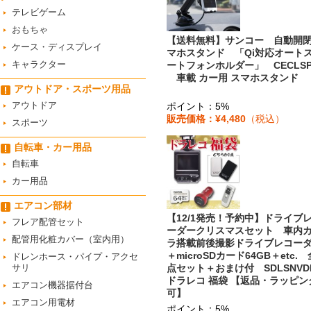
テレビゲーム
おもちゃ
【送料無料】サンコー 自動開
ケース・ディスプレイ
マホスタンド 「Qi対応オート
キャラクター
ートフォンホルダー」 CECLSP
車載 カー用 スマホスタンド
アウトドア・スポーツ用品
アウトドア
ポイント：5%
販売価格：¥4,480
（税込）
スポーツ
自転車・カー用品
自転車
カー用品
エアコン部材
【12/1発売！予約中】ドライブ
フレア配管セット
ーダークリスマスセット 車内
配管用化粧カバー（室内用）
ラ搭載前後撮影ドライブレコー
＋microSDカード64GB＋etc. 
ドレンホース・パイプ・アクセ
サリ
点セット＋おまけ付 SDLSNV
ドラレコ 福袋 【返品・ラッピン
エアコン機器据付台
可】
エアコン用電材
ポイント：5%