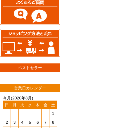
ベストセラー
営業日カレンダー
今月(2026年8月)
日
月
火
水
木
金
土
1
2
3
4
5
6
7
8