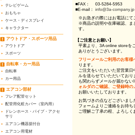
■FAX：
03-5284-5953
テレビゲーム
■E-mail：
info@3a-company.jp
おもちゃ
※お急ぎの際にはお電話にて
ケース・ディスプレイ
※商品の説明や在庫確認、ま
キャラクター
す。
アウトドア・スポーツ用品
【ご注意とお願い】
平素より、3A online st
アウトドア
ありがとうございます。
スポーツ
フリーメールご利用のお客様
自転車・カー用品
ります。
ご注文をいただいた翌営業日
自転車
ルを送らせていただいており
カー用品
も関わらずメールが届かない
ォルダのご確認、ご登録時の
エアコン部材
お願いいたしております。
フレア配管セット
お気づきの点などございまし
配管用化粧カバー（室内用）
フォームよりご連絡をお待ち
ご理解ご了承の程、よろしく
ドレンホース・パイプ・アクセ
サリ
エアコン機器据付台
エアコン用電材