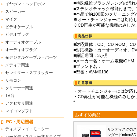
■特殊繊維ブラシがレンズの汚れ
イヤホン・ヘッドホン
■ステレオチェック機能付きで、
スピーカー
■本品で約100回のクリーニング
マイク
※オートチェンジャーには対応
※CD再生が可能な機種のみしか
ビデオケーブル
ビデオプラグ
オーディオケーブル
■対応媒体：CD、CD-ROM、CD-R
オーディオプラグ
■対応機器：カーオーディオ、DV
■保証期間：3か月
光デジタルケーブル・パーツ
■メーカー名：オーム電機/OHM
メディア関連
■ブランド名：
■型番：AV-M6136
セレクター・スプリッター
リモコン
クリーナー関連
・オートチェンジャーには対応
TV台
・CD再生が可能な機種のみしか
“
アクセサリ関連
マイコンソフト
おすすめ商品
PC・周辺機器
ディスプレイ・モニター
サンディスクのス
ンダードmicroS
ハードディスク・光学ドライブ