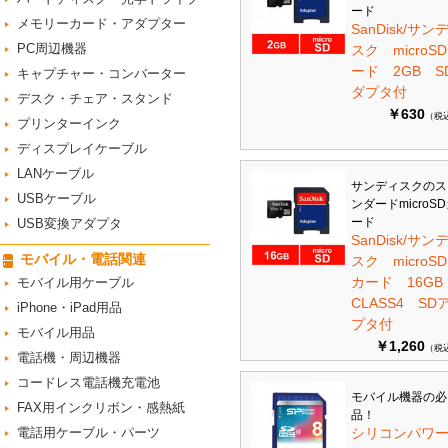
ード
メモリーカード・アダプター
SanDisk/サン
PC周辺機器
スク microS
ード 2GB S
キャプチャー・コンバーター
ダプタ付
デスク・チェア・スタンド
￥630
（税
プリンターインク
ディスプレイケーブル
LANケーブル
サンディスクのス
USBケーブル
ンダードmicroS
ード
USB変換アダプタ
SanDisk/サン
モバイル・電話関連
スク microSD
カード 16G
モバイル用ケーブル
CLASS4 SD
iPhone・iPad用品
プタ付
モバイル用品
￥1,260
（税
電話機・周辺機器
コードレス電話機充電池
モバイル機器の必
FAX用インクリボン・感熱紙
品！
電話用ケーブル・パーツ
シリコンパワ