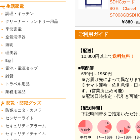
SDHCカード
生活家電
8GB Class
調理・キッチン
SP008GBSDH0
クリーナー・ランドリー用品
￥880
（税
季節家電
ご利用ガイド
空気清浄器
照明
【配送】
理美容
10,800円以上で
送料無料！
時計
■宅配便
電池・電源タップ
699円～1950円
雑貨
※お届け先によって異なりま
トラベル用品
※ヤマト運輸・佐川急便・日
す。(営業所止め可能)
業務用製品
※配送日時指定・代引き可能
防災・防犯グッズ
【配送時間】
防犯モニタ・カメラ
下記時間帯をご指定いただけ
センサーライト
セキュリティアラーム
セキュリティチャイム