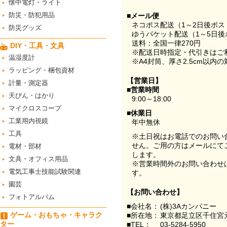
懐中電灯・ライト
防災・防犯用品
■メール便
ネコポス配送（1～2日後ポ
防災グッズ
ゆうパケット配送（1～5日後
送料：全国一律270円
DIY・工具・文具
※配送日時指定・代引きはご
温湿度計
※A4封筒、厚さ2.5cm以内
ラッピング・梱包資材
【営業日】
計量・測定器
■営業時間
天びん・はかり
9:00～18:00
マイクロスコープ
■休業日
工業用内視鏡
年中無休
工具
※土日祝はお電話でのお問い
せん。ご用の方はメールにて
電材・部材
します。
文具・オフィス用品
※営業時間外のお問い合わせ
電気工事士技能試験関連
す。
園芸
【お問い合わせ】
フォトアルバム
■会社名：
(株)3Aカンパニー
ゲーム・おもちゃ・キャラク
■所在地：
東京都足立区千住宮元
ター
■TEL：
03-5284-5950