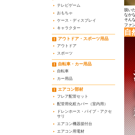
テレビゲーム
脱い
おもちゃ
なか
そん
ケース・ディスプレイ
ファ
キャラクター
自
アウトドア・スポーツ用品
アウトドア
スポーツ
自転車・カー用品
自転車
カー用品
エアコン部材
フレア配管セット
配管用化粧カバー（室内用）
ドレンホース・パイプ・アクセ
サリ
エアコン機器据付台
エアコン用電材