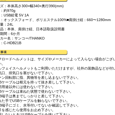
ズ：本体高さ300×幅340×奥行390(mm)
：約970g
：USB給電 5V 1A
：オックスフォード、ポリエステル100%■肩掛け紐：660〜1280mm
量：24L
容品：本体、肩掛け紐、日本語取扱説明書
証期間：6か月
カー名：サンコー/THANKO
：C-HDB21B
フロードヘルメットは、サイズやメーカーによって入らない場合がござ
い。
ルフェイスヘルメットもご利用いただけますが、社外の装飾品などが付
気口、排気口を塞がないで下さい。
ァン回転部に指、異物等を差し込まないで下さい。
SBケーブルは根元を持って抜き差しして下さい。
用用途以外には使わないで下さい。
SBケーブルは束ねた状態で使わないで下さい。
SB端子は奥までしっかりと差して下さい。
れた手でUSBケーブルを触らないで下さい。
SB端子にゴミ、水等付いてないか確認して下さい。
常を感じたら使用をお止め下さい。
用しないときはUSBケーブルを抜いて下さい。