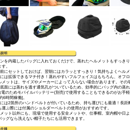
ァンを内蔵したバッグに入れておくだけで、蒸れたヘルメットもすっき
ます。
る前にセットしておけば、翌朝にはカラッとすっきり！気持ちよくヘル
体には拡張できるマチ付き！蒸れやすいフルフェイスはもちろん、オフ
ルメットは、サイズやメーカーによって入らない場合があります。その
体底面には蒸れを逃す通気孔がついているため、効率的にバッグ内の蒸
B給電のためモバイルバッテリー(別売)で使用することもできるのがお手軽で
約6時間稼働]。
体には2箇所のハンドベルトが付いているため、持ち運びにも最適！長距
ち運ぶ際には付属のショルダーベルトの使用がおすすめです。
ルメット以外にも、現場で使用する安全メットや、仕事帽。室内帽や日
バッグなら洗えない帽子たちにも活用できます。