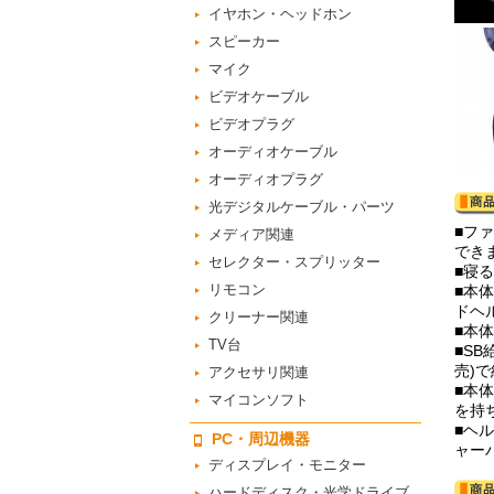
イヤホン・ヘッドホン
スピーカー
マイク
ビデオケーブル
ビデオプラグ
オーディオケーブル
オーディオプラグ
光デジタルケーブル・パーツ
■フ
メディア関連
でき
セレクター・スプリッター
■寝
リモコン
■本
ドヘ
クリーナー関連
■本
TV台
■S
売)で
アクセサリ関連
■本
マイコンソフト
を持
■ヘ
PC・周辺機器
ャー
ディスプレイ・モニター
ハードディスク・光学ドライブ