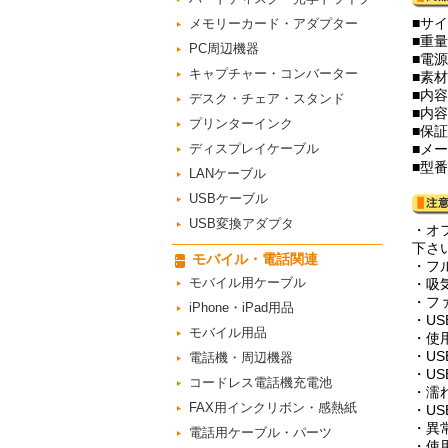
■サイ
メモリーカード・アダプター
■重量
PC周辺機器
■電源
キャプチャー・コンバーター
■素材
■内容
デスク・チェア・スタンド
■内
プリンターインク
■保
ディスプレイケーブル
■メー
■型番
LANケーブル
USBケーブル
USB変換アダプタ
・オ
下さ
モバイル・電話関連
・フ
モバイル用ケーブル
・吸
・フ
iPhone・iPad用品
・U
モバイル用品
・使
・U
電話機・周辺機器
・U
コードレス電話機充電池
・濡
FAX用インクリボン・感熱紙
・U
・異
電話用ケーブル・パーツ
・使