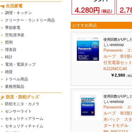
生活家電
調理・キッチン
クリーナー・ランドリー用品
おすすめ商品
季節家電
空気清浄器
使用回数がUPし
照明
しいeneloop
理美容
Panasonic 
ループ 単3形
時計
付充電器セット 
電池・電源タップ
KJ22MCC40
雑貨
￥2,980
（税
トラベル用品
業務用製品
使用回数がUPし
防災・防犯グッズ
しいeneloop
防犯モニタ・カメラ
Panasonic 
センサーライト
ループ 単3形1
セキュリティアラーム
本パック ス
ダードモデ
セキュリティチャイム
BK-3MCC/12