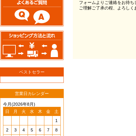
フォームよりご連絡をお待ち
ご理解ご了承の程、よろしく
ベストセラー
営業日カレンダー
今月(2026年8月)
日
月
火
水
木
金
土
1
2
3
4
5
6
7
8