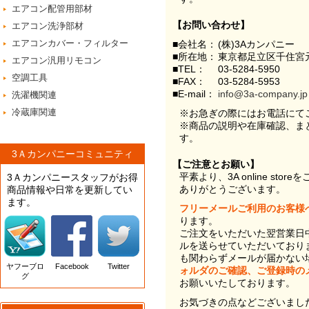
エアコン配管用部材
【お問い合わせ】
エアコン洗浄部材
エアコンカバー・フィルター
■会社名：
(株)3Aカンパニー
■所在地：
東京都足立区千住宮元
エアコン汎用リモコン
■TEL：
03-5284-5950
空調工具
■FAX：
03-5284-5953
■E-mail：
info@3a-company.jp
洗濯機関連
冷蔵庫関連
※お急ぎの際にはお電話にて
※商品の説明や在庫確認、ま
す。
3Ａカンパニーコミュニティ
【ご注意とお願い】
平素より、3A online st
3Ａカンパニースタッフがお得
ありがとうございます。
商品情報や日常を更新してい
ます。
フリーメールご利用のお客様
ります。
ご注文をいただいた翌営業日
ルを送らせていただいており
も関わらずメールが届かない
ヤフーブロ
Facebook
Twitter
ォルダのご確認、ご登録時の
グ
お願いいたしております。
お気づきの点などございまし