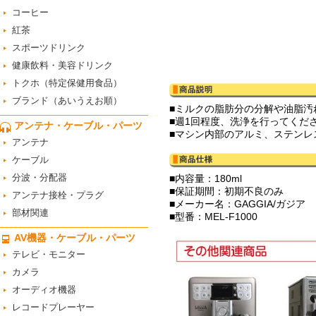
コーヒー
紅茶
スポーツドリンク
健康飲料・美容ドリンク
トクホ（特定保健用食品）
ブランド（あいうえお順）
■ミルクの脂肪分の分解や油脂汚
■週1回程度、洗浄を行ってくだ
アンテナ・ケーブル・パーツ
■マシン内部のアルミ、ステン
アンテナ
ケーブル
分波・分配器
■内容量：180ml
■保証期間：初期不良のみ
アンテナ接栓・プラグ
■メーカー名：GAGGIA/ガジア
部材関連
■型番：MEL-F1000
AV機器・ケーブル・パーツ
テレビ・モニター
カメラ
オーディオ機器
レコードプレーヤー