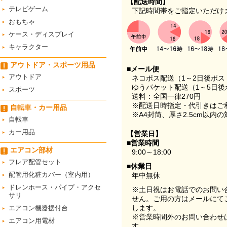
【配送時間】
テレビゲーム
下記時間帯をご指定いただけ
おもちゃ
ケース・ディスプレイ
キャラクター
アウトドア・スポーツ用品
■メール便
アウトドア
ネコポス配送（1～2日後ポ
ゆうパケット配送（1～5日後
スポーツ
送料：全国一律270円
※配送日時指定・代引きはご
自転車・カー用品
※A4封筒、厚さ2.5cm以内
自転車
カー用品
【営業日】
■営業時間
エアコン部材
9:00～18:00
フレア配管セット
■休業日
配管用化粧カバー（室内用）
年中無休
ドレンホース・パイプ・アクセ
※土日祝はお電話でのお問い
サリ
せん。ご用の方はメールにて
します。
エアコン機器据付台
※営業時間外のお問い合わせ
エアコン用電材
す。