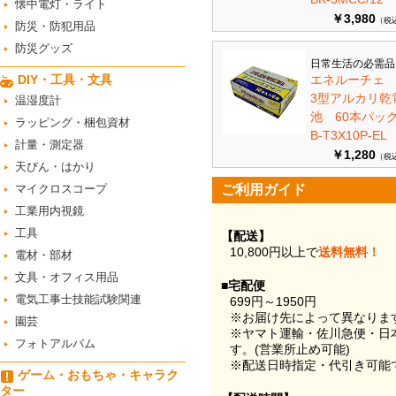
懐中電灯・ライト
￥3,980
（税
防災・防犯用品
防災グッズ
日常生活の必需品
DIY・工具・文具
エネルーチェ
3型アルカリ乾
温湿度計
池 60本パ
ラッピング・梱包資材
B-T3X10P-EL
計量・測定器
￥1,280
（税
天びん・はかり
マイクロスコープ
ご利用ガイド
工業用内視鏡
工具
【配送】
10,800円以上で
送料無料！
電材・部材
文具・オフィス用品
■宅配便
電気工事士技能試験関連
699円～1950円
※お届け先によって異なりま
園芸
※ヤマト運輸・佐川急便・日
フォトアルバム
す。(営業所止め可能)
※配送日時指定・代引き可能
ゲーム・おもちゃ・キャラク
ター