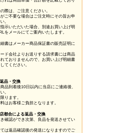
なければ商品単価・合計額を記載しており
用の際は、ご注意ください。
梱がご不要な場合はご注文時にその旨お申
さい。
ご指示いただいた場合、別途お買い上げ明
RLをメールにてご案内いたします。
明細書はメーカー商品保証書の販売証明に
カード会社よりお送りする請求書には商品
されておりませんので、お買い上げ明細書
管してください。
】
の返品・交換
商品到着後10日以内に当店にご連絡後、
さい。
に限ります。
数料はお客様ご負担となります。
当店都合による返品・交換
だき確認ができ次第、良品を発送させてい
。
っては返品確認後の発送になりますのでご