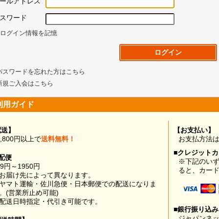
ールアドレス
スワード
ログイン情報を記憶
パスワードを忘れた方はこちら
新規ご入会はこちら
利用ガイド
配送】
【お支払い】
0,800円以上で
送料無料！
お支払方法
■クレジット
配便
※下記のい
99円～1950円
ると、カー
お届け先によって異なります。
ヤマト運輸・佐川急便・日本郵便での配送になりま
。(営業所止め可能)
配送日時指定・代引き可能です。
■銀行振り込
ジャパンネッ