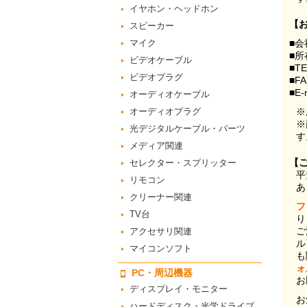
イヤホン・ヘッドホン
【
スピーカー
マイク
■会
■所
ビデオケーブル
■T
ビデオプラグ
■F
■E-
オーディオケーブル
オーディオプラグ
※
※
光デジタルケーブル・パーツ
す
メディア関連
【
セレクター・スプリッター
平
リモコン
あ
クリーナー関連
フ
TV台
り
ご
アクセサリ関連
ル
マイコンソフト
も
ォ
PC・周辺機器
お
ディスプレイ・モニター
お
ハードディスク・光学ドライブ