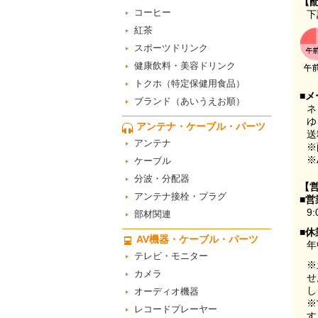
【
コーヒー
下
紅茶
スポーツドリンク
健康飲料・美容ドリンク
トクホ（特定保健用食品）
■メ
ブランド（あいうえお順）
ネ
ゆ
アンテナ・ケーブル・パーツ
送
アンテナ
※
※
ケーブル
分波・分配器
【
アンテナ接栓・プラグ
■営
9:
部材関連
■休
AV機器・ケーブル・パーツ
年
テレビ・モニター
※
カメラ
せ
し
オーディオ機器
※
レコードプレーヤー
す