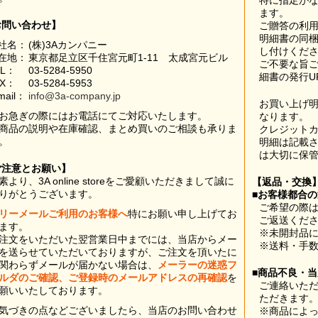
特に指定が
ます。
お問い合わせ】
ご贈答の利
明細書の同
社名：
(株)3Aカンパニー
し付けくだ
在地：
東京都足立区千住宮元町1-11 太成宮元ビル
ご不要な旨
EL：
03-5284-5950
細書の発行U
AX：
03-5284-5953
mail：
info@3a-company.jp
お買い上げ
お急ぎの際にはお電話にてご対応いたします。
なります。
商品の説明や在庫確認、まとめ買いのご相談も承りま
クレジット
。
明細は記載
は大切に保
ご注意とお願い】
素より、3A online storeをご愛顧いただきまして誠に
【返品・交換
りがとうございます。
■お客様都合
ご希望の際は
リーメールご利用のお客様へ
特にお願い申し上げてお
ご返送くだ
ます。
※未開封品
注文をいただいた翌営業日中までには、当店からメー
※送料・手
を送らせていただいておりますが、ご注文を頂いたに
関わらずメールが届かない場合は、
メーラーの迷惑フ
■商品不良・
ルダのご確認、ご登録時のメールアドレスの再確認
を
ご連絡いた
願いいたしております。
ただきます
気づきの点などございましたら、当店のお問い合わせ
※商品によ