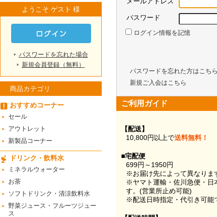
メールアドレス
ようこそ ゲスト 様
パスワード
ログイン情報を記憶
パスワードを忘れた場合
新規会員登録（無料）
パスワードを忘れた方はこち
新規ご入会はこちら
商品カテゴリ
ご利用ガイド
おすすめコーナー
セール
アウトレット
【配送】
10,800円以上で
送料無料！
新製品コーナー
■宅配便
ドリンク・飲料水
699円～1950円
ミネラルウォーター
※お届け先によって異なりま
お茶
※ヤマト運輸・佐川急便・日
す。(営業所止め可能)
ソフトドリンク・清涼飲料水
※配送日時指定・代引き可能
野菜ジュース・フルーツジュー
ス