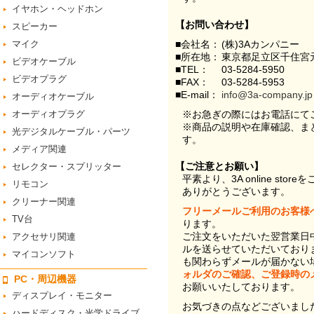
イヤホン・ヘッドホン
【お問い合わせ】
スピーカー
マイク
■会社名：
(株)3Aカンパニー
■所在地：
東京都足立区千住宮元
ビデオケーブル
■TEL：
03-5284-5950
ビデオプラグ
■FAX：
03-5284-5953
■E-mail：
info@3a-company.jp
オーディオケーブル
オーディオプラグ
※お急ぎの際にはお電話にて
※商品の説明や在庫確認、ま
光デジタルケーブル・パーツ
す。
メディア関連
【ご注意とお願い】
セレクター・スプリッター
平素より、3A online st
リモコン
ありがとうございます。
クリーナー関連
フリーメールご利用のお客様
TV台
ります。
ご注文をいただいた翌営業日
アクセサリ関連
ルを送らせていただいており
マイコンソフト
も関わらずメールが届かない
ォルダのご確認、ご登録時の
PC・周辺機器
お願いいたしております。
ディスプレイ・モニター
お気づきの点などございまし
ハードディスク・光学ドライブ