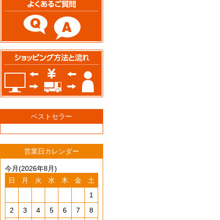
ベストセラー
営業日カレンダー
今月(2026年8月)
日
月
火
水
木
金
土
1
2
3
4
5
6
7
8