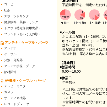
【配送時間】
コーヒー
下記時間帯をご指定いただけ
紅茶
スポーツドリンク
健康飲料・美容ドリンク
トクホ（特定保健用食品）
■メール便
ブランド（あいうえお順）
ネコポス配送（1～2日後ポ
ゆうパケット配送（1～5日後
アンテナ・ケーブル・パーツ
送料：全国一律270円
アンテナ
※配送日時指定・代引きはご
※A4封筒、厚さ2.5cm以内
ケーブル
分波・分配器
【営業日】
アンテナ接栓・プラグ
■営業時間
9:00～18:00
部材関連
■休業日
AV機器・ケーブル・パーツ
年中無休
テレビ・モニター
※土日祝はお電話でのお問い
カメラ
せん。ご用の方はメールにて
します。
オーディオ機器
※営業時間外のお問い合わせ
レコードプレーヤー
す。