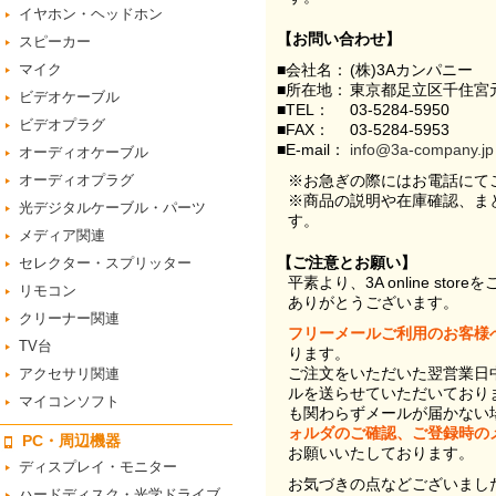
イヤホン・ヘッドホン
【お問い合わせ】
スピーカー
マイク
■会社名：
(株)3Aカンパニー
■所在地：
東京都足立区千住宮元
ビデオケーブル
■TEL：
03-5284-5950
ビデオプラグ
■FAX：
03-5284-5953
■E-mail：
info@3a-company.jp
オーディオケーブル
オーディオプラグ
※お急ぎの際にはお電話にて
※商品の説明や在庫確認、ま
光デジタルケーブル・パーツ
す。
メディア関連
【ご注意とお願い】
セレクター・スプリッター
平素より、3A online st
リモコン
ありがとうございます。
クリーナー関連
フリーメールご利用のお客様
TV台
ります。
ご注文をいただいた翌営業日
アクセサリ関連
ルを送らせていただいており
マイコンソフト
も関わらずメールが届かない
ォルダのご確認、ご登録時の
PC・周辺機器
お願いいたしております。
ディスプレイ・モニター
お気づきの点などございまし
ハードディスク・光学ドライブ