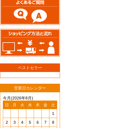
ベストセラー
営業日カレンダー
今月(2026年8月)
日
月
火
水
木
金
土
1
2
3
4
5
6
7
8