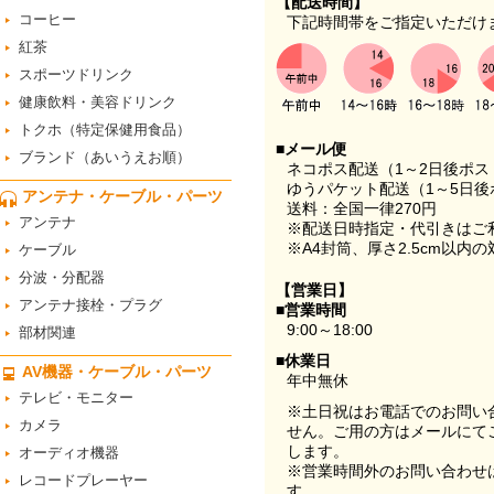
【配送時間】
コーヒー
下記時間帯をご指定いただけ
紅茶
スポーツドリンク
健康飲料・美容ドリンク
トクホ（特定保健用食品）
■メール便
ブランド（あいうえお順）
ネコポス配送（1～2日後ポ
ゆうパケット配送（1～5日後
アンテナ・ケーブル・パーツ
送料：全国一律270円
アンテナ
※配送日時指定・代引きはご
※A4封筒、厚さ2.5cm以内
ケーブル
分波・分配器
【営業日】
アンテナ接栓・プラグ
■営業時間
9:00～18:00
部材関連
■休業日
AV機器・ケーブル・パーツ
年中無休
テレビ・モニター
※土日祝はお電話でのお問い
カメラ
せん。ご用の方はメールにて
します。
オーディオ機器
※営業時間外のお問い合わせ
レコードプレーヤー
す。