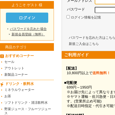
メールアドレス
ようこそ ゲスト 様
パスワード
ログイン情報を記憶
パスワードを忘れた場合
新規会員登録（無料）
パスワードを忘れた方はこち
新規ご入会はこちら
商品カテゴリ
ご利用ガイド
おすすめコーナー
セール
アウトレット
【配送】
10,800円以上で
送料無料！
新製品コーナー
■宅配便
ドリンク・飲料水
699円～1950円
ミネラルウォーター
※お届け先によって異なりま
お茶
※ヤマト運輸・佐川急便・日
す。(営業所止め可能)
ソフトドリンク・清涼飲料水
※配送日時指定・代引き可能
野菜ジュース・フルーツジュー
ス