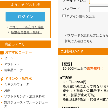
メールアドレス
ようこそ ゲスト 様
パスワード
ログイン情報を記憶
パスワードを忘れた場合
新規会員登録（無料）
パスワードを忘れた方はこち
新規ご入会はこちら
商品カテゴリ
ご利用ガイド
おすすめコーナー
セール
アウトレット
【配送】
10,800円以上で
送料無料！
新製品コーナー
■宅配便
ドリンク・飲料水
699円～1950円
ミネラルウォーター
※お届け先によって異なりま
お茶
※ヤマト運輸・佐川急便・日
す。(営業所止め可能)
ソフトドリンク・清涼飲料水
※配送日時指定・代引き可能
野菜ジュース・フルーツジュー
ス