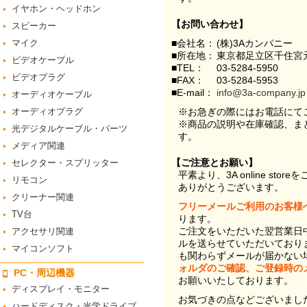
イヤホン・ヘッドホン
【お問い合わせ】
スピーカー
マイク
■会社名：
(株)3Aカンパニー
■所在地：
東京都足立区千住宮元
ビデオケーブル
■TEL：
03-5284-5950
ビデオプラグ
■FAX：
03-5284-5953
■E-mail：
info@3a-company.jp
オーディオケーブル
オーディオプラグ
※お急ぎの際にはお電話にて
※商品の説明や在庫確認、ま
光デジタルケーブル・パーツ
す。
メディア関連
【ご注意とお願い】
セレクター・スプリッター
平素より、3A online st
リモコン
ありがとうございます。
クリーナー関連
フリーメールご利用のお客様
TV台
ります。
ご注文をいただいた翌営業日
アクセサリ関連
ルを送らせていただいており
マイコンソフト
も関わらずメールが届かない
ォルダのご確認、ご登録時の
PC・周辺機器
お願いいたしております。
ディスプレイ・モニター
お気づきの点などございまし
ハードディスク・光学ドライブ