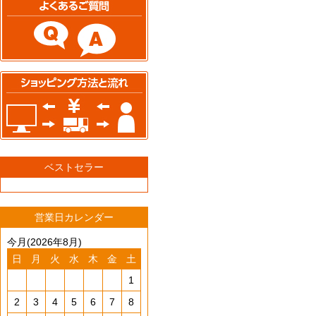
ベストセラー
営業日カレンダー
今月(2026年8月)
日
月
火
水
木
金
土
1
2
3
4
5
6
7
8