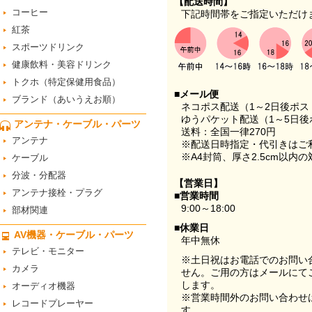
【配送時間】
コーヒー
下記時間帯をご指定いただけ
紅茶
スポーツドリンク
健康飲料・美容ドリンク
トクホ（特定保健用食品）
■メール便
ブランド（あいうえお順）
ネコポス配送（1～2日後ポ
ゆうパケット配送（1～5日後
アンテナ・ケーブル・パーツ
送料：全国一律270円
アンテナ
※配送日時指定・代引きはご
※A4封筒、厚さ2.5cm以内
ケーブル
分波・分配器
【営業日】
アンテナ接栓・プラグ
■営業時間
9:00～18:00
部材関連
■休業日
AV機器・ケーブル・パーツ
年中無休
テレビ・モニター
※土日祝はお電話でのお問い
カメラ
せん。ご用の方はメールにて
します。
オーディオ機器
※営業時間外のお問い合わせ
レコードプレーヤー
す。