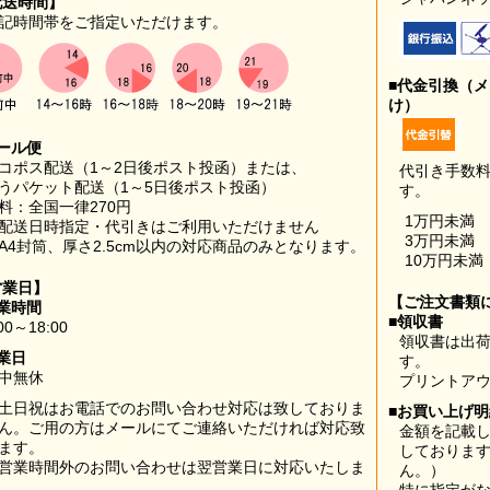
配送時間】
記時間帯をご指定いただけます。
■代金引換（
け）
ール便
コポス配送（1～2日後ポスト投函）または、
代引き手数
うパケット配送（1～5日後ポスト投函）
す。
料：全国一律270円
1万円未満
配送日時指定・代引きはご利用いただけません
3万円未満
A4封筒、厚さ2.5cm以内の対応商品のみとなります。
10万円未満
営業日】
【ご注文書類
業時間
■領収書
00～18:00
領収書は出荷
業日
す。
中無休
プリントア
土日祝はお電話でのお問い合わせ対応は致しておりま
■お買い上げ
ん。ご用の方はメールにてご連絡いただければ対応致
金額を記載
ます。
しておりま
営業時間外のお問い合わせは翌営業日に対応いたしま
ん。）
。