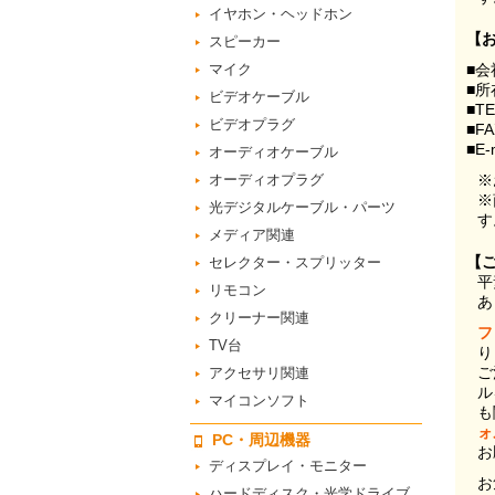
イヤホン・ヘッドホン
【
スピーカー
マイク
■会
■所
ビデオケーブル
■T
ビデオプラグ
■F
■E-
オーディオケーブル
オーディオプラグ
※
※
光デジタルケーブル・パーツ
す
メディア関連
【
セレクター・スプリッター
平
リモコン
あ
クリーナー関連
フ
TV台
り
ご
アクセサリ関連
ル
マイコンソフト
も
ォ
PC・周辺機器
お
ディスプレイ・モニター
お
ハードディスク・光学ドライブ