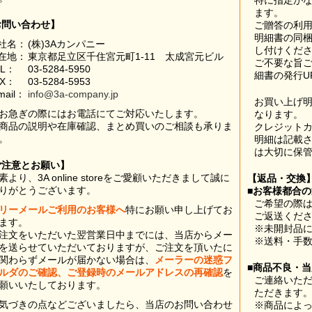
特に指定が
ます。
お問い合わせ】
ご贈答の利
明細書の同
社名：
(株)3Aカンパニー
し付けくだ
在地：
東京都足立区千住宮元町1-11 太成宮元ビル
ご不要な旨
EL：
03-5284-5950
細書の発行U
AX：
03-5284-5953
mail：
info@3a-company.jp
お買い上げ
お急ぎの際にはお電話にてご対応いたします。
なります。
商品の説明や在庫確認、まとめ買いのご相談も承りま
クレジット
。
明細は記載
は大切に保
ご注意とお願い】
素より、3A online storeをご愛顧いただきまして誠に
【返品・交換
りがとうございます。
■お客様都合
ご希望の際は
リーメールご利用のお客様へ
特にお願い申し上げてお
ご返送くだ
ます。
※未開封品
注文をいただいた翌営業日中までには、当店からメー
※送料・手
を送らせていただいておりますが、ご注文を頂いたに
関わらずメールが届かない場合は、
メーラーの迷惑フ
■商品不良・
ルダのご確認、ご登録時のメールアドレスの再確認
を
ご連絡いた
願いいたしております。
ただきます
気づきの点などございましたら、当店のお問い合わせ
※商品によ