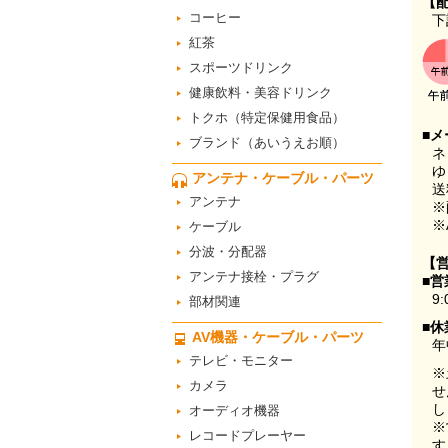
【
コーヒー
下
紅茶
スポーツドリンク
健康飲料・美容ドリンク
トクホ（特定保健用食品）
■メ
ブランド（あいうえお順）
ネ
ゆ
アンテナ・ケーブル・パーツ
送
アンテナ
※
※
ケーブル
分波・分配器
【
アンテナ接栓・プラグ
■営
9:
部材関連
■休
AV機器・ケーブル・パーツ
年
テレビ・モニター
※
カメラ
せ
し
オーディオ機器
※
レコードプレーヤー
す