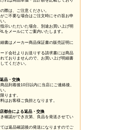
なければ商品単価・合計額を記載しており
用の際は、ご注意ください。
梱がご不要な場合はご注文時にその旨お申
さい。
ご指示いただいた場合、別途お買い上げ明
RLをメールにてご案内いたします。
明細書はメーカー商品保証書の販売証明に
カード会社よりお送りする請求書には商品
されておりませんので、お買い上げ明細書
管してください。
】
の返品・交換
商品到着後10日以内に当店にご連絡後、
さい。
に限ります。
数料はお客様ご負担となります。
当店都合による返品・交換
だき確認ができ次第、良品を発送させてい
。
っては返品確認後の発送になりますのでご