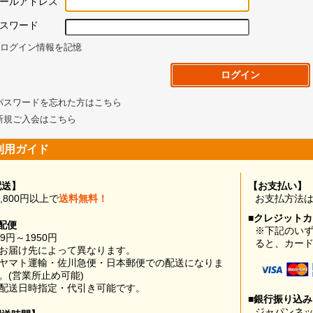
ールアドレス
スワード
ログイン情報を記憶
パスワードを忘れた方はこちら
新規ご入会はこちら
利用ガイド
配送】
【お支払い】
0,800円以上で
送料無料！
お支払方法
■クレジット
配便
※下記のい
99円～1950円
ると、カー
お届け先によって異なります。
ヤマト運輸・佐川急便・日本郵便での配送になりま
。(営業所止め可能)
配送日時指定・代引き可能です。
■銀行振り込
ジャパンネッ