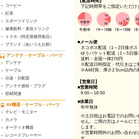
【配送時間】
コーヒー
下記時間帯をご指定いただけ
紅茶
スポーツドリンク
健康飲料・美容ドリンク
トクホ（特定保健用食品）
■メール便
ブランド（あいうえお順）
ネコポス配送（1～2日後ポ
ゆうパケット配送（1～5日後
アンテナ・ケーブル・パーツ
送料：全国一律270円
アンテナ
※配送日時指定・代引きはご
※A4封筒、厚さ2.5cm以内
ケーブル
分波・分配器
【営業日】
アンテナ接栓・プラグ
■営業時間
9:00～18:00
部材関連
■休業日
AV機器・ケーブル・パーツ
年中無休
テレビ・モニター
※土日祝はお電話でのお問い
カメラ
せん。ご用の方はメールにて
します。
オーディオ機器
※営業時間外のお問い合わせ
レコードプレーヤー
す。