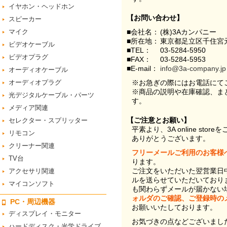
イヤホン・ヘッドホン
【お問い合わせ】
スピーカー
マイク
■会社名：
(株)3Aカンパニー
■所在地：
東京都足立区千住宮元
ビデオケーブル
■TEL：
03-5284-5950
ビデオプラグ
■FAX：
03-5284-5953
■E-mail：
info@3a-company.jp
オーディオケーブル
オーディオプラグ
※お急ぎの際にはお電話にて
※商品の説明や在庫確認、ま
光デジタルケーブル・パーツ
す。
メディア関連
【ご注意とお願い】
セレクター・スプリッター
平素より、3A online st
リモコン
ありがとうございます。
クリーナー関連
フリーメールご利用のお客様
TV台
ります。
ご注文をいただいた翌営業日
アクセサリ関連
ルを送らせていただいており
マイコンソフト
も関わらずメールが届かない
ォルダのご確認、ご登録時の
PC・周辺機器
お願いいたしております。
ディスプレイ・モニター
お気づきの点などございまし
ハードディスク・光学ドライブ