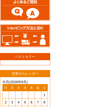
ベストセラー
営業日カレンダー
今月(2026年8月)
日
月
火
水
木
金
土
1
2
3
4
5
6
7
8