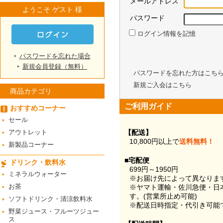
メールアドレス
ようこそ ゲスト 様
パスワード
ログイン情報を記憶
パスワードを忘れた場合
新規会員登録（無料）
パスワードを忘れた方はこち
新規ご入会はこちら
商品カテゴリ
ご利用ガイド
おすすめコーナー
セール
アウトレット
【配送】
10,800円以上で
送料無料！
新製品コーナー
■宅配便
ドリンク・飲料水
699円～1950円
ミネラルウォーター
※お届け先によって異なりま
お茶
※ヤマト運輸・佐川急便・日
す。(営業所止め可能)
ソフトドリンク・清涼飲料水
※配送日時指定・代引き可能
野菜ジュース・フルーツジュー
ス