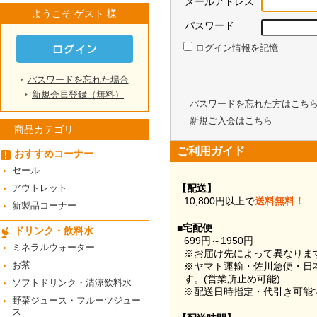
メールアドレス
ようこそ ゲスト 様
パスワード
ログイン情報を記憶
パスワードを忘れた場合
新規会員登録（無料）
パスワードを忘れた方はこち
新規ご入会はこちら
商品カテゴリ
ご利用ガイド
おすすめコーナー
セール
アウトレット
【配送】
10,800円以上で
送料無料！
新製品コーナー
■宅配便
ドリンク・飲料水
699円～1950円
ミネラルウォーター
※お届け先によって異なりま
お茶
※ヤマト運輸・佐川急便・日
す。(営業所止め可能)
ソフトドリンク・清涼飲料水
※配送日時指定・代引き可能
野菜ジュース・フルーツジュー
ス