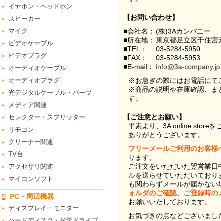
イヤホン・ヘッドホン
【お問い合わせ】
スピーカー
マイク
■会社名：
(株)3Aカンパニー
■所在地：
東京都足立区千住宮元
ビデオケーブル
■TEL：
03-5284-5950
ビデオプラグ
■FAX：
03-5284-5953
■E-mail：
info@3a-company.jp
オーディオケーブル
オーディオプラグ
※お急ぎの際にはお電話にて
※商品の説明や在庫確認、ま
光デジタルケーブル・パーツ
す。
メディア関連
【ご注意とお願い】
セレクター・スプリッター
平素より、3A online st
リモコン
ありがとうございます。
クリーナー関連
フリーメールご利用のお客様
TV台
ります。
ご注文をいただいた翌営業日
アクセサリ関連
ルを送らせていただいており
マイコンソフト
も関わらずメールが届かない
ォルダのご確認、ご登録時の
PC・周辺機器
お願いいたしております。
ディスプレイ・モニター
お気づきの点などございまし
ハードディスク・光学ドライブ