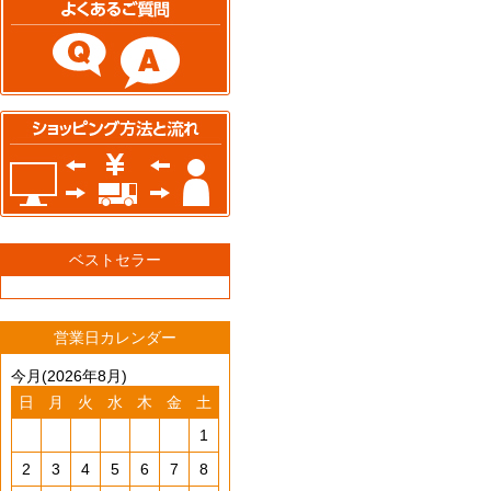
ベストセラー
営業日カレンダー
今月(2026年8月)
日
月
火
水
木
金
土
1
2
3
4
5
6
7
8