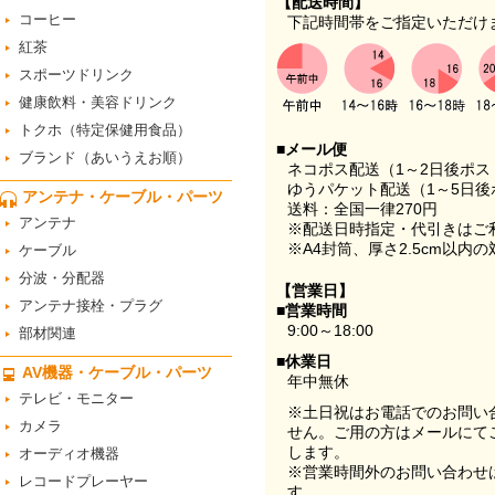
【配送時間】
コーヒー
下記時間帯をご指定いただけ
紅茶
スポーツドリンク
健康飲料・美容ドリンク
トクホ（特定保健用食品）
■メール便
ブランド（あいうえお順）
ネコポス配送（1～2日後ポ
ゆうパケット配送（1～5日後
アンテナ・ケーブル・パーツ
送料：全国一律270円
アンテナ
※配送日時指定・代引きはご
※A4封筒、厚さ2.5cm以内
ケーブル
分波・分配器
【営業日】
アンテナ接栓・プラグ
■営業時間
9:00～18:00
部材関連
■休業日
AV機器・ケーブル・パーツ
年中無休
テレビ・モニター
※土日祝はお電話でのお問い
カメラ
せん。ご用の方はメールにて
します。
オーディオ機器
※営業時間外のお問い合わせ
レコードプレーヤー
す。