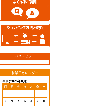
ベストセラー
営業日カレンダー
今月(2026年8月)
日
月
火
水
木
金
土
1
2
3
4
5
6
7
8