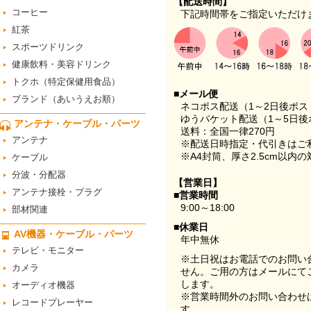
【配送時間】
コーヒー
下記時間帯をご指定いただけ
紅茶
スポーツドリンク
健康飲料・美容ドリンク
トクホ（特定保健用食品）
■メール便
ブランド（あいうえお順）
ネコポス配送（1～2日後ポ
ゆうパケット配送（1～5日後
アンテナ・ケーブル・パーツ
送料：全国一律270円
アンテナ
※配送日時指定・代引きはご
※A4封筒、厚さ2.5cm以内
ケーブル
分波・分配器
【営業日】
アンテナ接栓・プラグ
■営業時間
9:00～18:00
部材関連
■休業日
AV機器・ケーブル・パーツ
年中無休
テレビ・モニター
※土日祝はお電話でのお問い
カメラ
せん。ご用の方はメールにて
します。
オーディオ機器
※営業時間外のお問い合わせ
レコードプレーヤー
す。