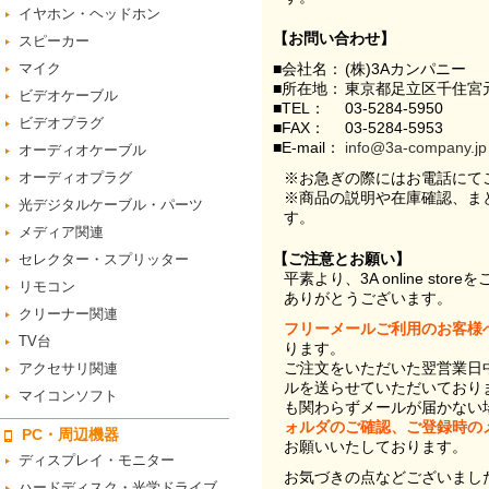
イヤホン・ヘッドホン
【お問い合わせ】
スピーカー
マイク
■会社名：
(株)3Aカンパニー
■所在地：
東京都足立区千住宮元
ビデオケーブル
■TEL：
03-5284-5950
ビデオプラグ
■FAX：
03-5284-5953
■E-mail：
info@3a-company.jp
オーディオケーブル
オーディオプラグ
※お急ぎの際にはお電話にて
※商品の説明や在庫確認、ま
光デジタルケーブル・パーツ
す。
メディア関連
【ご注意とお願い】
セレクター・スプリッター
平素より、3A online st
リモコン
ありがとうございます。
クリーナー関連
フリーメールご利用のお客様
TV台
ります。
ご注文をいただいた翌営業日
アクセサリ関連
ルを送らせていただいており
マイコンソフト
も関わらずメールが届かない
ォルダのご確認、ご登録時の
PC・周辺機器
お願いいたしております。
ディスプレイ・モニター
お気づきの点などございまし
ハードディスク・光学ドライブ