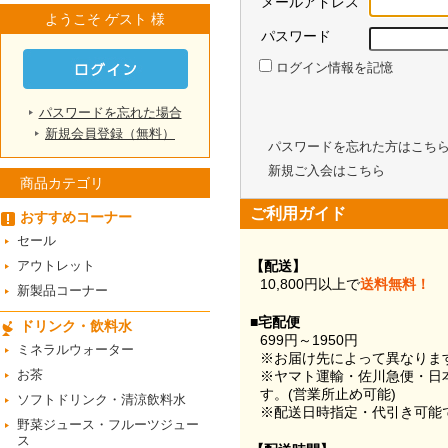
メールアドレス
ようこそ ゲスト 様
パスワード
ログイン情報を記憶
パスワードを忘れた場合
新規会員登録（無料）
パスワードを忘れた方はこち
新規ご入会はこちら
商品カテゴリ
ご利用ガイド
おすすめコーナー
セール
アウトレット
【配送】
10,800円以上で
送料無料！
新製品コーナー
■宅配便
ドリンク・飲料水
699円～1950円
ミネラルウォーター
※お届け先によって異なりま
お茶
※ヤマト運輸・佐川急便・日
す。(営業所止め可能)
ソフトドリンク・清涼飲料水
※配送日時指定・代引き可能
野菜ジュース・フルーツジュー
ス