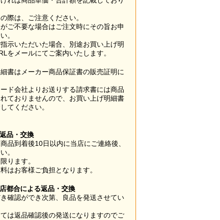
なければ商品単価・合計額を記載しており
用の際は、ご注意ください。
梱がご不要な場合はご注文時にその旨お申
さい。
ご指示いただいた場合、別途お買い上げ明
RLをメールにてご案内いたします。
明細書はメーカー商品保証書の販売証明に
カード会社よりお送りする請求書には商品
されておりませんので、お買い上げ明細書
管してください。
】
の返品・交換
商品到着後10日以内に当店にご連絡後、
さい。
に限ります。
数料はお客様ご負担となります。
当店都合による返品・交換
だき確認ができ次第、良品を発送させてい
。
っては返品確認後の発送になりますのでご