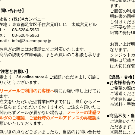
特に指定が
ます。
お問い合わせ】
ご贈答の利
明細書の同
社名：
(株)3Aカンパニー
し付けくだ
在地：
東京都足立区千住宮元町1-11 太成宮元ビル
ご不要な旨
EL：
03-5284-5950
細書の発行U
AX：
03-5284-5953
mail：
info@3a-company.jp
お買い上げ
お急ぎの際にはお電話にてご対応いたします。
なります。
商品の説明や在庫確認、まとめ買いのご相談も承りま
クレジット
。
明細は記載
は大切に保
ご注意とお願い】
素より、3A online storeをご愛顧いただきまして誠に
【返品・交換
りがとうございます。
■お客様都合
ご希望の際は
リーメールご利用のお客様へ
特にお願い申し上げてお
ご返送くだ
ます。
※未開封品
注文をいただいた翌営業日中までには、当店からメー
※送料・手
を送らせていただいておりますが、ご注文を頂いたに
関わらずメールが届かない場合は、
メーラーの迷惑フ
■商品不良・
ルダのご確認、ご登録時のメールアドレスの再確認
を
ご連絡いた
願いいたしております。
ただきます
気づきの点などございましたら、当店のお問い合わせ
※商品によ