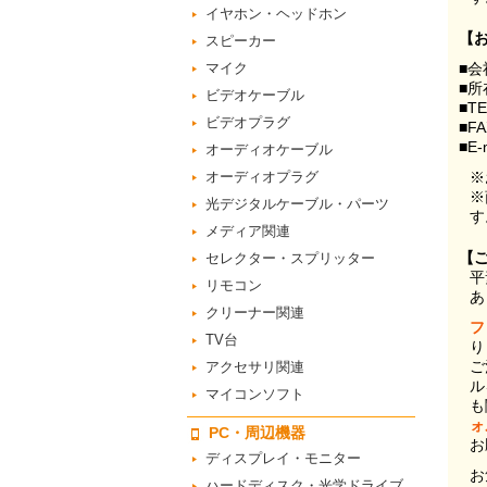
イヤホン・ヘッドホン
【
スピーカー
マイク
■会
■所
ビデオケーブル
■T
ビデオプラグ
■F
■E-
オーディオケーブル
オーディオプラグ
※
※
光デジタルケーブル・パーツ
す
メディア関連
【
セレクター・スプリッター
平
リモコン
あ
クリーナー関連
フ
TV台
り
ご
アクセサリ関連
ル
マイコンソフト
も
ォ
PC・周辺機器
お
ディスプレイ・モニター
お
ハードディスク・光学ドライブ