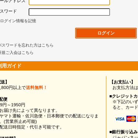
ールアドレス
スワード
ログイン情報を記憶
パスワードを忘れた方はこちら
新規ご入会はこちら
利用ガイド
配送】
【お支払い】
0,800円以上で
送料無料！
お支払方法
■クレジット
配便
※下記のい
99円～1950円
ると、カー
お届け先によって異なります。
ヤマト運輸・佐川急便・日本郵便での配送になりま
。(営業所止め可能)
配送日時指定・代引き可能です。
■銀行振り込
ジャパンネッ