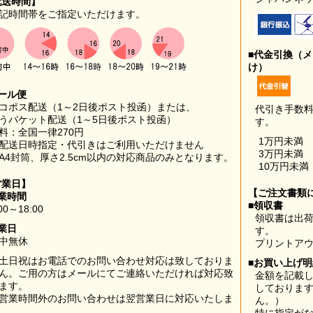
配送時間】
記時間帯をご指定いただけます。
■代金引換（
け）
ール便
コポス配送（1～2日後ポスト投函）または、
代引き手数
うパケット配送（1～5日後ポスト投函）
す。
料：全国一律270円
1万円未満
配送日時指定・代引きはご利用いただけません
3万円未満
A4封筒、厚さ2.5cm以内の対応商品のみとなります。
10万円未満
営業日】
【ご注文書類
業時間
■領収書
00～18:00
領収書は出荷
業日
す。
中無休
プリントア
土日祝はお電話でのお問い合わせ対応は致しておりま
■お買い上げ
ん。ご用の方はメールにてご連絡いただければ対応致
金額を記載
ます。
しておりま
営業時間外のお問い合わせは翌営業日に対応いたしま
ん。）
。