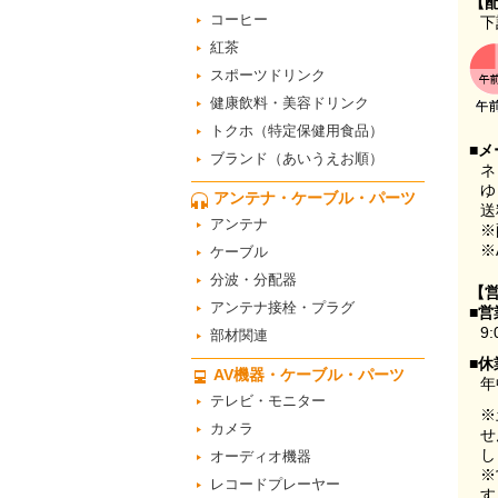
【
コーヒー
下
紅茶
スポーツドリンク
健康飲料・美容ドリンク
トクホ（特定保健用食品）
■メ
ブランド（あいうえお順）
ネ
ゆ
アンテナ・ケーブル・パーツ
送
アンテナ
※
※
ケーブル
分波・分配器
【
アンテナ接栓・プラグ
■営
9:
部材関連
■休
AV機器・ケーブル・パーツ
年
テレビ・モニター
※
カメラ
せ
し
オーディオ機器
※
レコードプレーヤー
す