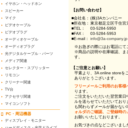
イヤホン・ヘッドホン
【お問い合わせ】
スピーカー
マイク
■会社名：
(株)3Aカンパニー
■所在地：
東京都足立区千住宮元
ビデオケーブル
■TEL：
03-5284-5950
ビデオプラグ
■FAX：
03-5284-5953
■E-mail：
info@3a-company.jp
オーディオケーブル
オーディオプラグ
※お急ぎの際にはお電話にて
※商品の説明や在庫確認、ま
光デジタルケーブル・パーツ
す。
メディア関連
【ご注意とお願い】
セレクター・スプリッター
平素より、3A online st
リモコン
ありがとうございます。
クリーナー関連
フリーメールご利用のお客様
TV台
ります。
ご注文をいただいた翌営業日
アクセサリ関連
ルを送らせていただいており
マイコンソフト
も関わらずメールが届かない
ォルダのご確認、ご登録時の
PC・周辺機器
お願いいたしております。
ディスプレイ・モニター
お気づきの点などございまし
ハードディスク・光学ドライブ