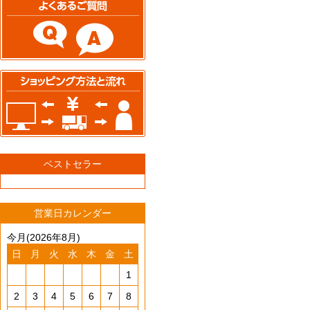
ベストセラー
営業日カレンダー
今月(2026年8月)
日
月
火
水
木
金
土
1
2
3
4
5
6
7
8