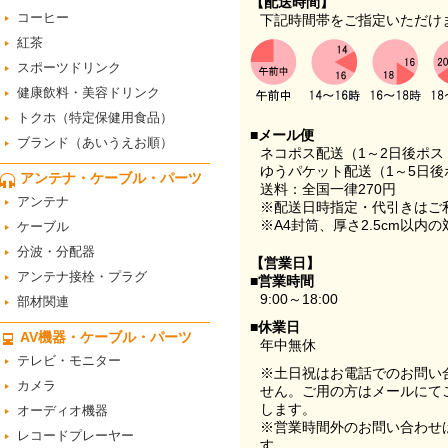
【配送時間】
コーヒー
下記時間帯をご指定いただけ
紅茶
スポーツドリンク
健康飲料・美容ドリンク
トクホ（特定保健用食品）
■メール便
ブランド（あいうえお順）
ネコポス配送（1～2日後ポ
ゆうパケット配送（1～5日後
アンテナ・ケーブル・パーツ
送料：全国一律270円
アンテナ
※配送日時指定・代引きはご
※A4封筒、厚さ2.5cm以内
ケーブル
分波・分配器
【営業日】
アンテナ接栓・プラグ
■営業時間
9:00～18:00
部材関連
■休業日
AV機器・ケーブル・パーツ
年中無休
テレビ・モニター
※土日祝はお電話でのお問い
カメラ
せん。ご用の方はメールにて
します。
オーディオ機器
※営業時間外のお問い合わせ
レコードプレーヤー
す。