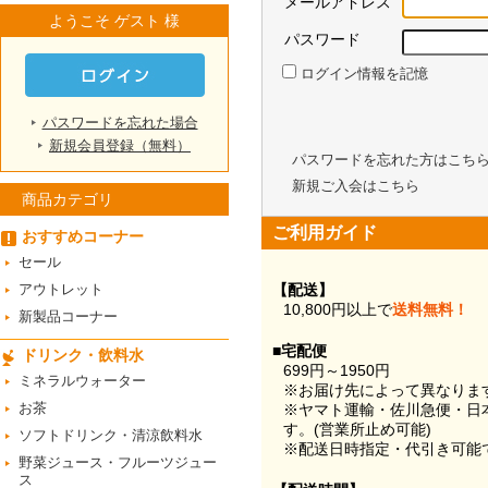
メールアドレス
ようこそ ゲスト 様
パスワード
ログイン情報を記憶
パスワードを忘れた場合
新規会員登録（無料）
パスワードを忘れた方はこち
新規ご入会はこちら
商品カテゴリ
ご利用ガイド
おすすめコーナー
セール
アウトレット
【配送】
10,800円以上で
送料無料！
新製品コーナー
■宅配便
ドリンク・飲料水
699円～1950円
ミネラルウォーター
※お届け先によって異なりま
お茶
※ヤマト運輸・佐川急便・日
す。(営業所止め可能)
ソフトドリンク・清涼飲料水
※配送日時指定・代引き可能
野菜ジュース・フルーツジュー
ス