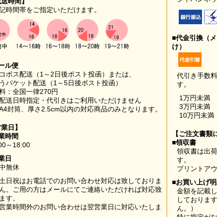
配送時間】
記時間帯をご指定いただけます。
■代金引換（
け）
ール便
コポス配送（1～2日後ポスト投函）または、
代引き手数
うパケット配送（1～5日後ポスト投函）
す。
料：全国一律270円
1万円未満
配送日時指定・代引きはご利用いただけません
3万円未満
A4封筒、厚さ2.5cm以内の対応商品のみとなります。
10万円未満
営業日】
【ご注文書類
業時間
■領収書
00～18:00
領収書は出荷
業日
す。
中無休
プリントア
土日祝はお電話でのお問い合わせ対応は致しておりま
■お買い上げ
ん。ご用の方はメールにてご連絡いただければ対応致
金額を記載
ます。
しておりま
営業時間外のお問い合わせは翌営業日に対応いたしま
ん。）
。