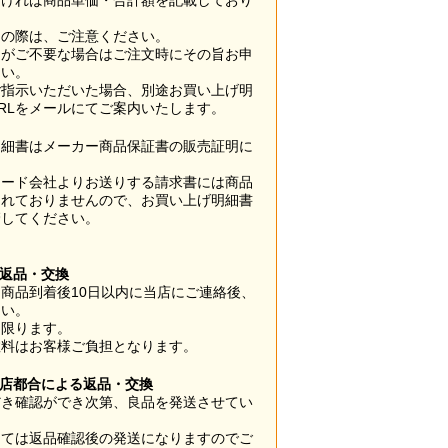
なければ商品単価・合計額を記載しており
用の際は、ご注意ください。
梱がご不要な場合はご注文時にその旨お申
さい。
ご指示いただいた場合、別途お買い上げ明
RLをメールにてご案内いたします。
明細書はメーカー商品保証書の販売証明に
カード会社よりお送りする請求書には商品
されておりませんので、お買い上げ明細書
管してください。
】
の返品・交換
商品到着後10日以内に当店にご連絡後、
さい。
に限ります。
数料はお客様ご負担となります。
当店都合による返品・交換
だき確認ができ次第、良品を発送させてい
。
っては返品確認後の発送になりますのでご