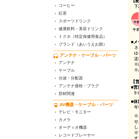
【
コーヒー
下
紅茶
スポーツドリンク
健康飲料・美容ドリンク
トクホ（特定保健用食品）
■メ
ブランド（あいうえお順）
ネ
ゆ
アンテナ・ケーブル・パーツ
送
アンテナ
※
※
ケーブル
分波・分配器
【
アンテナ接栓・プラグ
■営
9:
部材関連
■休
AV機器・ケーブル・パーツ
年
テレビ・モニター
※
カメラ
せ
し
オーディオ機器
※
レコードプレーヤー
す