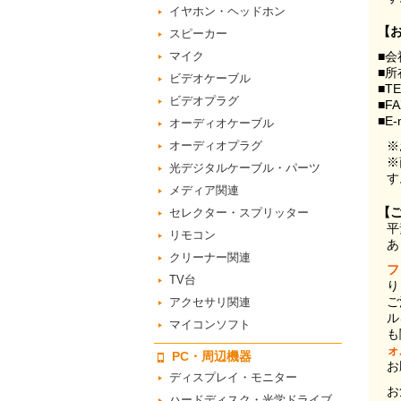
イヤホン・ヘッドホン
【
スピーカー
マイク
■会
■所
ビデオケーブル
■T
ビデオプラグ
■F
■E-
オーディオケーブル
オーディオプラグ
※
※
光デジタルケーブル・パーツ
す
メディア関連
【
セレクター・スプリッター
平
リモコン
あ
クリーナー関連
フ
TV台
り
ご
アクセサリ関連
ル
マイコンソフト
も
ォ
PC・周辺機器
お
ディスプレイ・モニター
お
ハードディスク・光学ドライブ