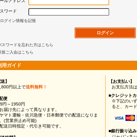
ールアドレス
スワード
ログイン情報を記憶
パスワードを忘れた方はこちら
新規ご入会はこちら
利用ガイド
配送】
【お支払い】
0,800円以上で
送料無料！
お支払方法
■クレジット
配便
※下記のい
99円～1950円
ると、カー
お届け先によって異なります。
ヤマト運輸・佐川急便・日本郵便での配送になりま
。(営業所止め可能)
配送日時指定・代引き可能です。
■銀行振り込
ジャパンネッ