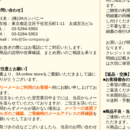
特に指定が
ます。
お問い合わせ】
ご贈答の利
明細書の同
社名：
(株)3Aカンパニー
し付けくだ
在地：
東京都足立区千住宮元町1-11 太成宮元ビル
ご不要な旨
EL：
03-5284-5950
細書の発行U
AX：
03-5284-5953
mail：
info@3a-company.jp
お買い上げ
お急ぎの際にはお電話にてご対応いたします。
なります。
商品の説明や在庫確認、まとめ買いのご相談も承りま
クレジット
。
明細は記載
は大切に保
ご注意とお願い】
素より、3A online storeをご愛顧いただきまして誠に
【返品・交換
りがとうございます。
■お客様都合
ご希望の際は
リーメールご利用のお客様へ
特にお願い申し上げてお
ご返送くだ
ます。
※未開封品
注文をいただいた翌営業日中までには、当店からメー
※送料・手
を送らせていただいておりますが、ご注文を頂いたに
関わらずメールが届かない場合は、
メーラーの迷惑フ
■商品不良・
ルダのご確認、ご登録時のメールアドレスの再確認
を
ご連絡いた
願いいたしております。
ただきます
気づきの点などございましたら、当店のお問い合わせ
※商品によ