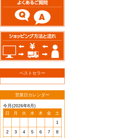
ベストセラー
営業日カレンダー
今月(2026年8月)
日
月
火
水
木
金
土
1
2
3
4
5
6
7
8