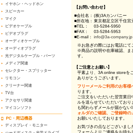
イヤホン・ヘッドホン
【お問い合わせ】
スピーカー
■会社名：
(株)3Aカンパニー
マイク
■所在地：
東京都足立区千住宮元
ビデオケーブル
■TEL：
03-5284-5950
■FAX：
03-5284-5953
ビデオプラグ
■E-mail：
info@3a-company.jp
オーディオケーブル
※お急ぎの際にはお電話にて
オーディオプラグ
※商品の説明や在庫確認、ま
光デジタルケーブル・パーツ
す。
メディア関連
【ご注意とお願い】
セレクター・スプリッター
平素より、3A online st
ありがとうございます。
リモコン
クリーナー関連
フリーメールご利用のお客様
ります。
TV台
ご注文をいただいた翌営業日
アクセサリ関連
ルを送らせていただいており
も関わらずメールが届かない
マイコンソフト
ォルダのご確認、ご登録時の
PC・周辺機器
お願いいたしております。
ディスプレイ・モニター
お気づきの点などございまし
フォームよりご連絡をお待ち
ハードディスク・光学ドライブ