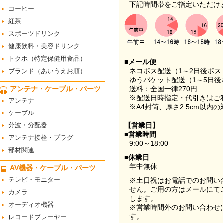
下記時間帯をご指定いただけ
コーヒー
紅茶
スポーツドリンク
健康飲料・美容ドリンク
トクホ（特定保健用食品）
■メール便
ネコポス配送（1～2日後ポ
ブランド（あいうえお順）
ゆうパケット配送（1～5日後
アンテナ・ケーブル・パーツ
送料：全国一律270円
※配送日時指定・代引きはご
アンテナ
※A4封筒、厚さ2.5cm以内
ケーブル
分波・分配器
【営業日】
■営業時間
アンテナ接栓・プラグ
9:00～18:00
部材関連
■休業日
年中無休
AV機器・ケーブル・パーツ
テレビ・モニター
※土日祝はお電話でのお問い
せん。ご用の方はメールにて
カメラ
します。
オーディオ機器
※営業時間外のお問い合わせ
す。
レコードプレーヤー