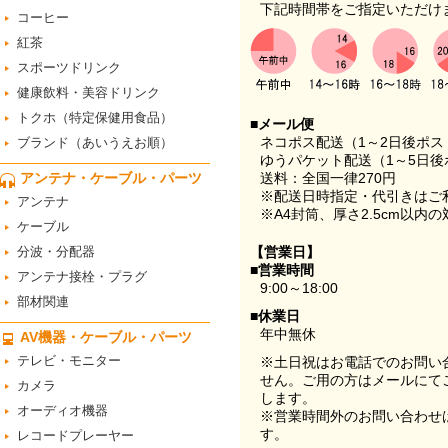
下記時間帯をご指定いただけ
コーヒー
紅茶
スポーツドリンク
健康飲料・美容ドリンク
トクホ（特定保健用食品）
■メール便
ネコポス配送（1～2日後ポ
ブランド（あいうえお順）
ゆうパケット配送（1～5日後
アンテナ・ケーブル・パーツ
送料：全国一律270円
※配送日時指定・代引きはご
アンテナ
※A4封筒、厚さ2.5cm以内
ケーブル
分波・分配器
【営業日】
■営業時間
アンテナ接栓・プラグ
9:00～18:00
部材関連
■休業日
年中無休
AV機器・ケーブル・パーツ
テレビ・モニター
※土日祝はお電話でのお問い
せん。ご用の方はメールにて
カメラ
します。
オーディオ機器
※営業時間外のお問い合わせ
す。
レコードプレーヤー