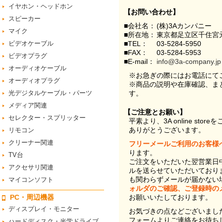
イヤホン・ヘッドホン
【お問い合わせ】
スピーカー
■会社名：
(株)3Aカンパニー
マイク
■所在地：
東京都足立区千住宮元
ビデオケーブル
■TEL：
03-5284-5950
■FAX：
03-5284-5953
ビデオプラグ
■E-mail：
info@3a-company.jp
オーディオケーブル
※お急ぎの際にはお電話にて
オーディオプラグ
※商品の説明や在庫確認、ま
光デジタルケーブル・パーツ
す。
メディア関連
【ご注意とお願い】
セレクター・スプリッター
平素より、3A online st
ありがとうございます。
リモコン
クリーナー関連
フリーメールご利用のお客様
ります。
TV台
ご注文をいただいた翌営業日
アクセサリ関連
ルを送らせていただいており
も関わらずメールが届かない
マイコンソフト
ォルダのご確認、ご登録時の
PC・周辺機器
お願いいたしております。
ディスプレイ・モニター
お気づきの点などございまし
フォームよりご連絡をお待ち
ハードディスク・光学ドライブ