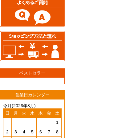
ベストセラー
営業日カレンダー
今月(2026年8月)
日
月
火
水
木
金
土
1
2
3
4
5
6
7
8