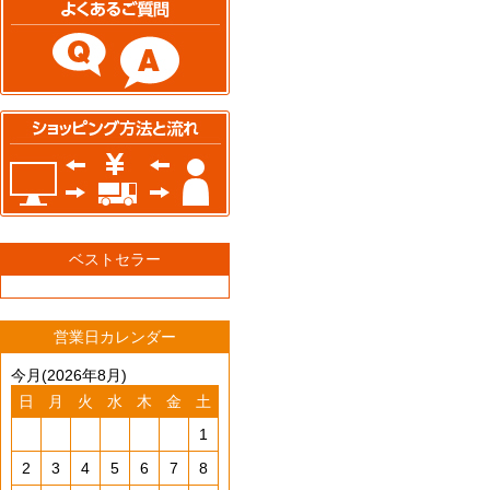
ベストセラー
営業日カレンダー
今月(2026年8月)
日
月
火
水
木
金
土
1
2
3
4
5
6
7
8