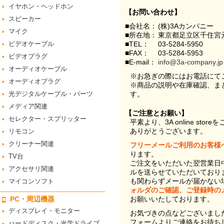
イヤホン・ヘッドホン
【お問い合わせ】
スピーカー
■会社名：
(株)3Aカンパニー
マイク
■所在地：
東京都足立区千住宮元
ビデオケーブル
■TEL：
03-5284-5950
■FAX：
03-5284-5953
ビデオプラグ
■E-mail：
info@3a-company.jp
オーディオケーブル
※お急ぎの際にはお電話にて
オーディオプラグ
※商品の説明や在庫確認、ま
光デジタルケーブル・パーツ
す。
メディア関連
【ご注意とお願い】
セレクター・スプリッター
平素より、3A online st
ありがとうございます。
リモコン
クリーナー関連
フリーメールご利用のお客様
ります。
TV台
ご注文をいただいた翌営業日
アクセサリ関連
ルを送らせていただいており
も関わらずメールが届かない
マイコンソフト
ォルダのご確認、ご登録時の
PC・周辺機器
お願いいたしております。
ディスプレイ・モニター
お気づきの点などございまし
フォームよりご連絡をお待ち
ハードディスク・光学ドライブ