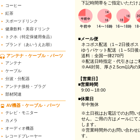
下記時間帯をご指定いただけ
コーヒー
紅茶
スポーツドリンク
健康飲料・美容ドリンク
トクホ（特定保健用食品）
■メール便
ネコポス配送（1～2日後ポ
ブランド（あいうえお順）
ゆうパケット配送（1～5日後
アンテナ・ケーブル・パーツ
送料：全国一律270円
※配送日時指定・代引きはご
アンテナ
※A4封筒、厚さ2.5cm以内
ケーブル
分波・分配器
【営業日】
■営業時間
アンテナ接栓・プラグ
9:00～18:00
部材関連
■休業日
年中無休
AV機器・ケーブル・パーツ
テレビ・モニター
※土日祝はお電話でのお問い
せん。ご用の方はメールにて
カメラ
します。
オーディオ機器
※営業時間外のお問い合わせ
す。
レコードプレーヤー