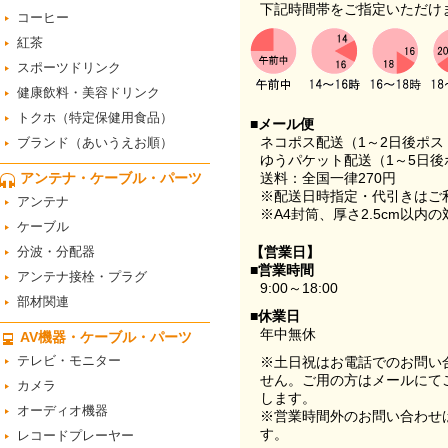
下記時間帯をご指定いただけ
コーヒー
紅茶
スポーツドリンク
健康飲料・美容ドリンク
トクホ（特定保健用食品）
■メール便
ネコポス配送（1～2日後ポ
ブランド（あいうえお順）
ゆうパケット配送（1～5日後
アンテナ・ケーブル・パーツ
送料：全国一律270円
※配送日時指定・代引きはご
アンテナ
※A4封筒、厚さ2.5cm以内
ケーブル
分波・分配器
【営業日】
■営業時間
アンテナ接栓・プラグ
9:00～18:00
部材関連
■休業日
年中無休
AV機器・ケーブル・パーツ
テレビ・モニター
※土日祝はお電話でのお問い
せん。ご用の方はメールにて
カメラ
します。
オーディオ機器
※営業時間外のお問い合わせ
す。
レコードプレーヤー