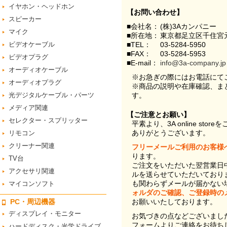
イヤホン・ヘッドホン
【お問い合わせ】
スピーカー
■会社名：
(株)3Aカンパニー
マイク
■所在地：
東京都足立区千住宮元
ビデオケーブル
■TEL：
03-5284-5950
■FAX：
03-5284-5953
ビデオプラグ
■E-mail：
info@3a-company.jp
オーディオケーブル
※お急ぎの際にはお電話にて
オーディオプラグ
※商品の説明や在庫確認、ま
光デジタルケーブル・パーツ
す。
メディア関連
【ご注意とお願い】
セレクター・スプリッター
平素より、3A online st
ありがとうございます。
リモコン
クリーナー関連
フリーメールご利用のお客様
ります。
TV台
ご注文をいただいた翌営業日
アクセサリ関連
ルを送らせていただいており
も関わらずメールが届かない
マイコンソフト
ォルダのご確認、ご登録時の
PC・周辺機器
お願いいたしております。
ディスプレイ・モニター
お気づきの点などございまし
フォームよりご連絡をお待ち
ハードディスク・光学ドライブ