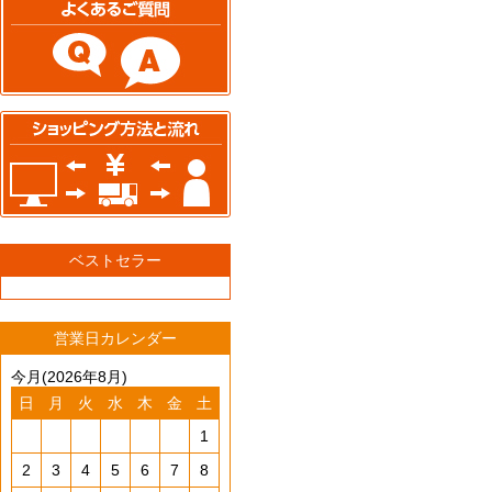
ベストセラー
営業日カレンダー
今月(2026年8月)
日
月
火
水
木
金
土
1
2
3
4
5
6
7
8