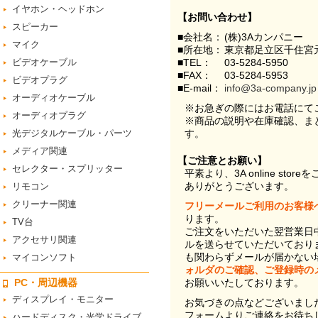
イヤホン・ヘッドホン
【お問い合わせ】
スピーカー
■会社名：
(株)3Aカンパニー
マイク
■所在地：
東京都足立区千住宮元
ビデオケーブル
■TEL：
03-5284-5950
■FAX：
03-5284-5953
ビデオプラグ
■E-mail：
info@3a-company.jp
オーディオケーブル
※お急ぎの際にはお電話にて
オーディオプラグ
※商品の説明や在庫確認、ま
光デジタルケーブル・パーツ
す。
メディア関連
【ご注意とお願い】
セレクター・スプリッター
平素より、3A online st
ありがとうございます。
リモコン
クリーナー関連
フリーメールご利用のお客様
ります。
TV台
ご注文をいただいた翌営業日
アクセサリ関連
ルを送らせていただいており
も関わらずメールが届かない
マイコンソフト
ォルダのご確認、ご登録時の
PC・周辺機器
お願いいたしております。
ディスプレイ・モニター
お気づきの点などございまし
フォームよりご連絡をお待ち
ハードディスク・光学ドライブ