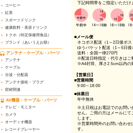
下記時間帯をご指定いただけ
コーヒー
紅茶
スポーツドリンク
健康飲料・美容ドリンク
トクホ（特定保健用食品）
■メール便
ネコポス配送（1～2日後ポ
ブランド（あいうえお順）
ゆうパケット配送（1～5日後
アンテナ・ケーブル・パーツ
送料：全国一律270円
※配送日時指定・代引きはご
アンテナ
※A4封筒、厚さ2.5cm以内
ケーブル
分波・分配器
【営業日】
■営業時間
アンテナ接栓・プラグ
9:00～18:00
部材関連
■休業日
年中無休
AV機器・ケーブル・パーツ
テレビ・モニター
※土日祝はお電話でのお問い
せん。ご用の方はメールにて
カメラ
します。
オーディオ機器
※営業時間外のお問い合わせ
す。
レコードプレーヤー