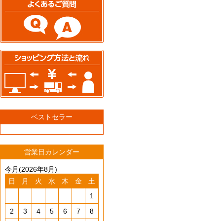
ベストセラー
営業日カレンダー
今月(2026年8月)
日
月
火
水
木
金
土
1
2
3
4
5
6
7
8