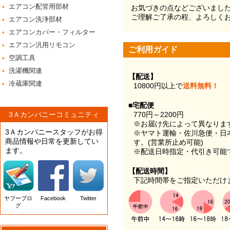
エアコン配管用部材
お気づきの点などございまし
ご理解ご了承の程、よろしく
エアコン洗浄部材
エアコンカバー・フィルター
エアコン汎用リモコン
ご利用ガイド
空調工具
洗濯機関連
【配送】
冷蔵庫関連
10800円以上で
送料無料！
■宅配便
3Ａカンパニーコミュニティ
770円～2200円
※お届け先によって異なりま
3Ａカンパニースタッフがお得
※ヤマト運輸・佐川急便・日
商品情報や日常を更新してい
す。(営業所止め可能)
ます。
※配送日時指定・代引き可能
【配送時間】
下記時間帯をご指定いただけ
ヤフーブロ
Facebook
Twitter
グ