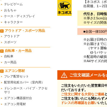
【ネコポス（ポ
テレビゲーム
出荷後、1～2
おもちゃ
代引き、日時指
ケース・ディスプレイ
※厚さ2.5c
キャラクター
※サイズの関係
アウトドア・スポーツ用品
■全国一律330
アウトドア
※お届け日時の
スポーツ
※お届けまでに
（ヤマト運輸
自転車・カー用品
ゆうパケット
自転車
※配送時の破損
※A4サイズの
カー用品
エアコン部材
ご注文確認メールを
フレア配管セット
配管用化粧カバー（室内用）
ご注文をいただいた翌営業日
ドレンホース・パイプ・アクセ
だいております。
サリ
ご注文に関する大切なご連絡
エアコン機器据付台
ご注文を頂いたにも関わらず
ドレスの再確認をお願い
いた
エアコン用電材