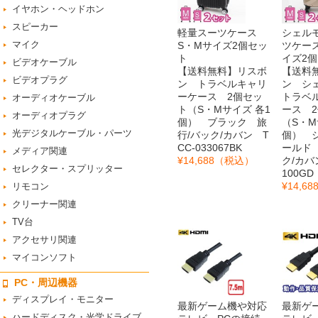
イヤホン・ヘッドホン
スピーカー
軽量スーツケース
シェル
マイク
S・Mサイズ2個セッ
ツケー
ト
イズ2
ビデオケーブル
【送料無料】リスボ
【送料
ビデオプラグ
ン トラベルキャリ
ン シ
ーケース 2個セッ
トラベ
オーディオケーブル
ト（S・Mサイズ 各1
ース 
オーディオプラグ
個） ブラック 旅
（S・M
光デジタルケーブル・パーツ
行/バック/カバン T
個） 
CC-033067BK
ールド
メディア関連
¥14,688
（税込）
ク/カバン
セレクター・スプリッター
100G
¥14,68
リモコン
クリーナー関連
TV台
アクセサリ関連
マイコンソフト
PC・周辺機器
ディスプレイ・モニター
最新ゲーム機や対応
最新ゲ
ハードディスク・光学ドライブ