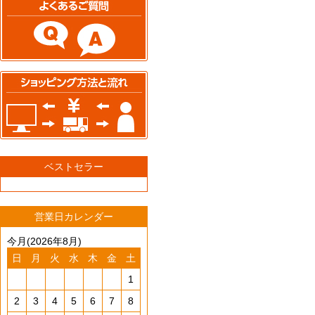
ベストセラー
営業日カレンダー
今月(2026年8月)
日
月
火
水
木
金
土
1
2
3
4
5
6
7
8