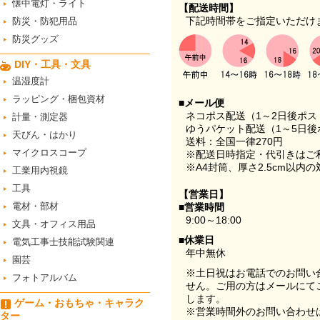
懐中電灯・ライト
【配送時間】
下記時間帯をご指定いただけ
防災・防犯用品
防災グッズ
DIY・工具・文具
温湿度計
ラッピング・梱包資材
■メール便
ネコポス配送（1～2日後ポ
計量・測定器
ゆうパケット配送（1～5日後
天びん・はかり
送料：全国一律270円
マイクロスコープ
※配送日時指定・代引きはご
※A4封筒、厚さ2.5cm以内
工業用内視鏡
工具
【営業日】
電材・部材
■営業時間
9:00～18:00
文具・オフィス用品
■休業日
電気工事士技能試験関連
年中無休
園芸
※土日祝はお電話でのお問い
フォトアルバム
せん。ご用の方はメールにて
します。
ゲーム・おもちゃ・キャラク
※営業時間外のお問い合わせ
ター