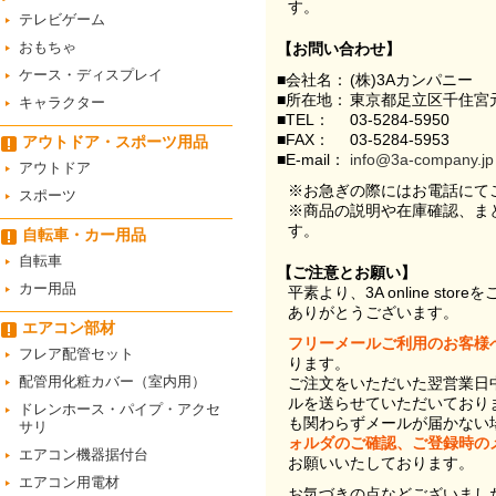
す。
テレビゲーム
おもちゃ
【お問い合わせ】
ケース・ディスプレイ
■会社名：
(株)3Aカンパニー
■所在地：
東京都足立区千住宮元
キャラクター
■TEL：
03-5284-5950
■FAX：
03-5284-5953
アウトドア・スポーツ用品
■E-mail：
info@3a-company.jp
アウトドア
※お急ぎの際にはお電話にて
スポーツ
※商品の説明や在庫確認、ま
す。
自転車・カー用品
自転車
【ご注意とお願い】
カー用品
平素より、3A online st
ありがとうございます。
エアコン部材
フリーメールご利用のお客様
フレア配管セット
ります。
配管用化粧カバー（室内用）
ご注文をいただいた翌営業日
ルを送らせていただいており
ドレンホース・パイプ・アクセ
も関わらずメールが届かない
サリ
ォルダのご確認、ご登録時の
エアコン機器据付台
お願いいたしております。
エアコン用電材
お気づきの点などございまし