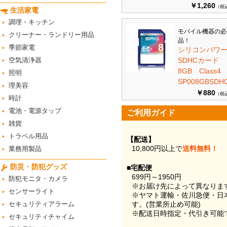
￥1,260
（税
生活家電
調理・キッチン
モバイル機器の必
クリーナー・ランドリー用品
品！
季節家電
シリコンパワ
空気清浄器
SDHCカード
8GB Class
照明
SP008GBSDH0
理美容
￥880
（税
時計
電池・電源タップ
ご利用ガイド
雑貨
トラベル用品
【配送】
10,800円以上で
送料無料！
業務用製品
防災・防犯グッズ
■宅配便
699円～1950円
防犯モニタ・カメラ
※お届け先によって異なりま
センサーライト
※ヤマト運輸・佐川急便・日
セキュリティアラーム
す。(営業所止め可能)
※配送日時指定・代引き可能
セキュリティチャイム