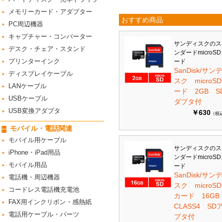
メモリーカード・アダプター
おすすめ商品
PC周辺機器
キャプチャー・コンバーター
サンディスクのス
デスク・チェア・スタンド
ンダードmicroS
プリンターインク
ード
SanDisk/サン
ディスプレイケーブル
スク microS
LANケーブル
ード 2GB S
USBケーブル
ダプタ付
USB変換アダプタ
￥630
（税
モバイル・電話関連
モバイル用ケーブル
サンディスクのス
iPhone・iPad用品
ンダードmicroS
モバイル用品
ード
SanDisk/サン
電話機・周辺機器
スク microSD
コードレス電話機充電池
カード 16G
FAX用インクリボン・感熱紙
CLASS4 SD
電話用ケーブル・パーツ
プタ付