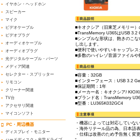
イヤホン・ヘッドホン
スピーカー
マイク
■キオクシア（旧東芝メモリー）
ビデオケーブル
■TransMemory U365はUS
ビデオプラグ
■シンプルな形状は、飽きのこ
オーディオケーブル
し出します。
■便利で使いやすいキャップレス
オーディオプラグ
■多数のハイレゾ音源ファイル
光デジタルケーブル・パーツ
メディア関連
セレクター・スプリッター
■容量：32GB
■インターフェース：USB 3.2 Gen 1 S
リモコン
■保証期間：1年
クリーナー関連
■メーカー名：キオクシア/ KIO
■ブランド名：TransMemory U3
TV台
■型番：LU365K032GC4
アクセサリ関連
マイコンソフト
・機器によっては対応していな
PC・周辺機器
・海外リテール品の為、日本語
ディスプレイ・モニター
・仕様は改善のため予告無く変
ハードディスク・光学ドライブ
“