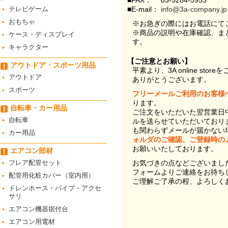
■FAX：
03-5284-5953
テレビゲーム
■E-mail：
info@3a-company.jp
おもちゃ
※お急ぎの際にはお電話にて
※商品の説明や在庫確認、ま
ケース・ディスプレイ
す。
キャラクター
【ご注意とお願い】
アウトドア・スポーツ用品
平素より、3A online st
アウトドア
ありがとうございます。
スポーツ
フリーメールご利用のお客様
ります。
自転車・カー用品
ご注文をいただいた翌営業日
自転車
ルを送らせていただいており
も関わらずメールが届かない
カー用品
ォルダのご確認、ご登録時の
お願いいたしております。
エアコン部材
フレア配管セット
お気づきの点などございまし
フォームよりご連絡をお待ち
配管用化粧カバー（室内用）
ご理解ご了承の程、よろしく
ドレンホース・パイプ・アクセ
サリ
エアコン機器据付台
エアコン用電材