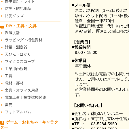
懐中電灯・ライト
■メール便
防災・防犯用品
ネコポス配送（1～2日後ポ
ゆうパケット配送（1～5日後
防災グッズ
送料：全国一律270円
DIY・工具・文具
※配送日時指定・代引きはご
※A4封筒、厚さ2.5cm以内
温湿度計
ラッピング・梱包資材
【営業日】
計量・測定器
■営業時間
9:00～18:00
天びん・はかり
■休業日
マイクロスコープ
年中無休
工業用内視鏡
※土日祝はお電話でのお問い
工具
せん。ご用の方はメールにて
電材・部材
します。
※営業時間外のお問い合わせ
文具・オフィス用品
す。
電気工事士技能試験関連
園芸
【お問い合わせ】
フォトアルバム
■会社名：
(株)3Aカンパニー
■所在地：
東京都足立区千住宮元
ゲーム・おもちゃ・キャラク
■TEL：
03-5284-5950
ター