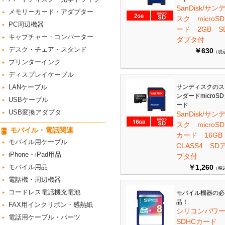
SanDisk/サン
メモリーカード・アダプター
スク microS
PC周辺機器
ード 2GB S
キャプチャー・コンバーター
ダプタ付
デスク・チェア・スタンド
￥630
（税
プリンターインク
ディスプレイケーブル
LANケーブル
サンディスクのス
ンダードmicroS
USBケーブル
ード
USB変換アダプタ
SanDisk/サン
スク microSD
モバイル・電話関連
カード 16G
モバイル用ケーブル
CLASS4 SD
iPhone・iPad用品
プタ付
モバイル用品
￥1,260
（税
電話機・周辺機器
コードレス電話機充電池
モバイル機器の必
品！
FAX用インクリボン・感熱紙
シリコンパワ
電話用ケーブル・パーツ
SDHCカード