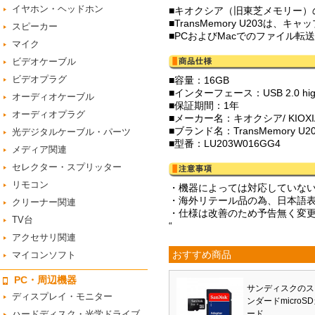
イヤホン・ヘッドホン
■キオクシア（旧東芝メモリー）
■TransMemory U203
スピーカー
■PCおよびMacでのファイル転
マイク
ビデオケーブル
ビデオプラグ
■容量：16GB
■インターフェース：USB 2.0 high
オーディオケーブル
■保証期間：1年
オーディオプラグ
■メーカー名：キオクシア/ KIO
■ブランド名：TransMemory U2
光デジタルケーブル・パーツ
■型番：LU203W016GG4
メディア関連
セレクター・スプリッター
リモコン
・機器によっては対応していな
・海外リテール品の為、日本語
クリーナー関連
・仕様は改善のため予告無く変
TV台
“
アクセサリ関連
おすすめ商品
マイコンソフト
PC・周辺機器
サンディスクのス
ディスプレイ・モニター
ンダードmicroS
ハードディスク・光学ドライブ
ード