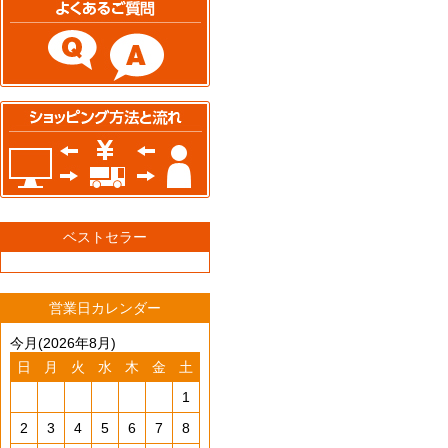
ベストセラー
営業日カレンダー
今月(2026年8月)
日
月
火
水
木
金
土
1
2
3
4
5
6
7
8