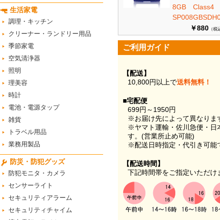
8GB Class
生活家電
SP008GBSDH0
調理・キッチン
￥880
（税
クリーナー・ランドリー用品
季節家電
ご利用ガイド
空気清浄器
照明
【配送】
10,800円以上で
送料無料！
理美容
時計
■宅配便
電池・電源タップ
699円～1950円
※お届け先によって異なりま
雑貨
※ヤマト運輸・佐川急便・日
トラベル用品
す。(営業所止め可能)
業務用製品
※配送日時指定・代引き可能
防災・防犯グッズ
【配送時間】
下記時間帯をご指定いただけ
防犯モニタ・カメラ
センサーライト
セキュリティアラーム
セキュリティチャイム