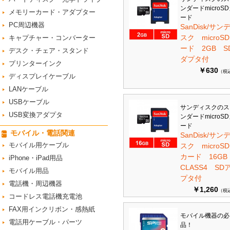
ンダードmicroS
メモリーカード・アダプター
ード
PC周辺機器
SanDisk/サン
スク microS
キャプチャー・コンバーター
ード 2GB S
デスク・チェア・スタンド
ダプタ付
プリンターインク
￥630
（税
ディスプレイケーブル
LANケーブル
USBケーブル
サンディスクのス
USB変換アダプタ
ンダードmicroS
ード
モバイル・電話関連
SanDisk/サン
モバイル用ケーブル
スク microSD
カード 16G
iPhone・iPad用品
CLASS4 SD
モバイル用品
プタ付
電話機・周辺機器
￥1,260
（税
コードレス電話機充電池
FAX用インクリボン・感熱紙
モバイル機器の必
電話用ケーブル・パーツ
品！