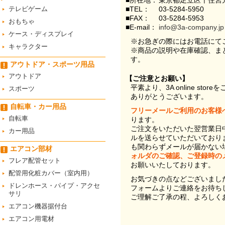
■所在地：
東京都足立区千住宮元
テレビゲーム
■TEL：
03-5284-5950
■FAX：
03-5284-5953
おもちゃ
■E-mail：
info@3a-company.jp
ケース・ディスプレイ
※お急ぎの際にはお電話にて
キャラクター
※商品の説明や在庫確認、ま
す。
アウトドア・スポーツ用品
アウトドア
【ご注意とお願い】
平素より、3A online st
スポーツ
ありがとうございます。
自転車・カー用品
フリーメールご利用のお客様
自転車
ります。
ご注文をいただいた翌営業日
カー用品
ルを送らせていただいており
も関わらずメールが届かない
エアコン部材
ォルダのご確認、ご登録時の
フレア配管セット
お願いいたしております。
配管用化粧カバー（室内用）
お気づきの点などございまし
ドレンホース・パイプ・アクセ
フォームよりご連絡をお待ち
サリ
ご理解ご了承の程、よろしく
エアコン機器据付台
エアコン用電材