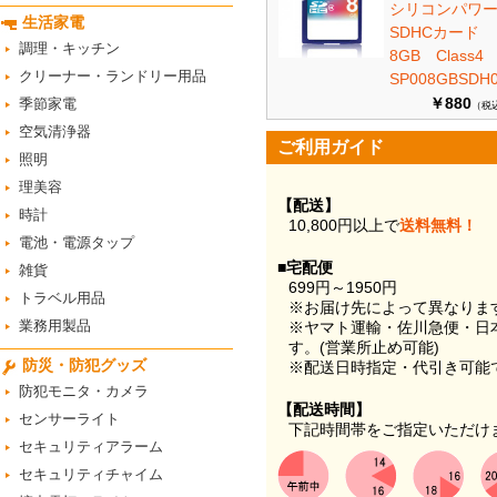
シリコンパワ
生活家電
SDHCカード
調理・キッチン
8GB Class
クリーナー・ランドリー用品
SP008GBSDH0
￥880
季節家電
（税
空気清浄器
ご利用ガイド
照明
理美容
【配送】
時計
10,800円以上で
送料無料！
電池・電源タップ
■宅配便
雑貨
699円～1950円
トラベル用品
※お届け先によって異なりま
業務用製品
※ヤマト運輸・佐川急便・日
す。(営業所止め可能)
防災・防犯グッズ
※配送日時指定・代引き可能
防犯モニタ・カメラ
【配送時間】
センサーライト
下記時間帯をご指定いただけ
セキュリティアラーム
セキュリティチャイム