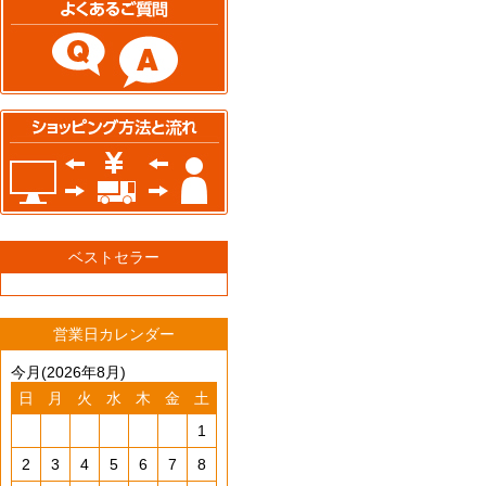
ベストセラー
営業日カレンダー
今月(2026年8月)
日
月
火
水
木
金
土
1
2
3
4
5
6
7
8