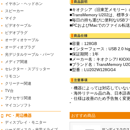
イヤホン・ヘッドホン
■キオクシア（旧東芝メモリー）
スピーカー
■TransMemory U202
マイク
■毎日の持ち運びに便利なUSB
■PCおよびMacでのファイル転
ビデオケーブル
ビデオプラグ
オーディオケーブル
■容量：128GB
オーディオプラグ
■インターフェース：USB 2.0 high
■保証期間：1年
光デジタルケーブル・パーツ
■メーカー名：キオクシア/ KIO
メディア関連
■ブランド名：TransMemory U2
セレクター・スプリッター
■型番：LU202W128GG4
リモコン
クリーナー関連
・機器によっては対応していな
TV台
・海外リテール品の為、日本語
アクセサリ関連
・仕様は改善のため予告無く変
“
マイコンソフト
PC・周辺機器
おすすめ商品
ディスプレイ・モニター
ハードディスク・光学ドライブ
サンディスクのス