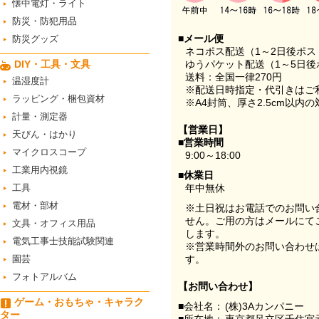
懐中電灯・ライト
防災・防犯用品
■メール便
防災グッズ
ネコポス配送（1～2日後ポ
DIY・工具・文具
ゆうパケット配送（1～5日後
送料：全国一律270円
温湿度計
※配送日時指定・代引きはご
ラッピング・梱包資材
※A4封筒、厚さ2.5cm以内
計量・測定器
【営業日】
天びん・はかり
■営業時間
マイクロスコープ
9:00～18:00
工業用内視鏡
■休業日
工具
年中無休
電材・部材
※土日祝はお電話でのお問い
せん。ご用の方はメールにて
文具・オフィス用品
します。
電気工事士技能試験関連
※営業時間外のお問い合わせ
園芸
す。
フォトアルバム
【お問い合わせ】
ゲーム・おもちゃ・キャラク
■会社名：
(株)3Aカンパニー
ター