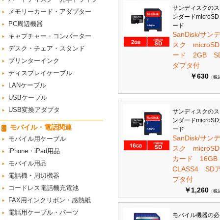
サンディスクのス
メモリーカード・アダプター
ンダードmicroS
PC周辺機器
ード
SanDisk/サン
キャプチャー・コンバーター
スク microS
デスク・チェア・スタンド
ード 2GB S
プリンターインク
ダプタ付
ディスプレイケーブル
￥630
（税
LANケーブル
USBケーブル
USB変換アダプタ
サンディスクのス
ンダードmicroS
モバイル・電話関連
ード
SanDisk/サン
モバイル用ケーブル
スク microSD
iPhone・iPad用品
カード 16G
モバイル用品
CLASS4 SD
電話機・周辺機器
プタ付
コードレス電話機充電池
￥1,260
（税
FAX用インクリボン・感熱紙
電話用ケーブル・パーツ
モバイル機器の必