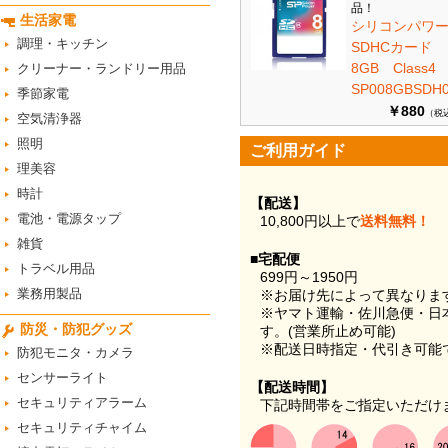
品！
生活家電
シリコンパワ
調理・キッチン
SDHCカード
8GB Class
クリーナー・ランドリー用品
SP008GBSDH0
季節家電
￥880
（税
空気清浄器
照明
ご利用ガイド
理美容
時計
【配送】
電池・電源タップ
10,800円以上で
送料無料！
雑貨
■宅配便
トラベル用品
699円～1950円
業務用製品
※お届け先によって異なりま
※ヤマト運輸・佐川急便・日
防災・防犯グッズ
す。(営業所止め可能)
※配送日時指定・代引き可能
防犯モニタ・カメラ
センサーライト
【配送時間】
セキュリティアラーム
下記時間帯をご指定いただけ
セキュリティチャイム