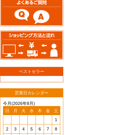
ベストセラー
営業日カレンダー
今月(2026年8月)
日
月
火
水
木
金
土
1
2
3
4
5
6
7
8