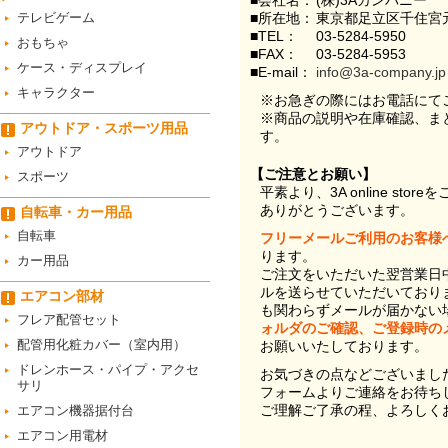
■会社名：
(株)3Aカンパニー
テレビゲーム
■所在地：
東京都足立区千住宮元
■TEL：
03-5284-5950
おもちゃ
■FAX：
03-5284-5953
ケース・ディスプレイ
■E-mail：
info@3a-company.jp
キャラクター
※お急ぎの際にはお電話にて
※商品の説明や在庫確認、ま
アウトドア・スポーツ用品
す。
アウトドア
【ご注意とお願い】
スポーツ
平素より、3A online st
ありがとうございます。
自転車・カー用品
自転車
フリーメールご利用のお客様
ります。
カー用品
ご注文をいただいた翌営業日
ルを送らせていただいており
エアコン部材
も関わらずメールが届かない
フレア配管セット
ォルダのご確認、ご登録時の
配管用化粧カバー（室内用）
お願いいたしております。
ドレンホース・パイプ・アクセ
お気づきの点などございまし
サリ
フォームよりご連絡をお待ち
ご理解ご了承の程、よろしく
エアコン機器据付台
エアコン用電材