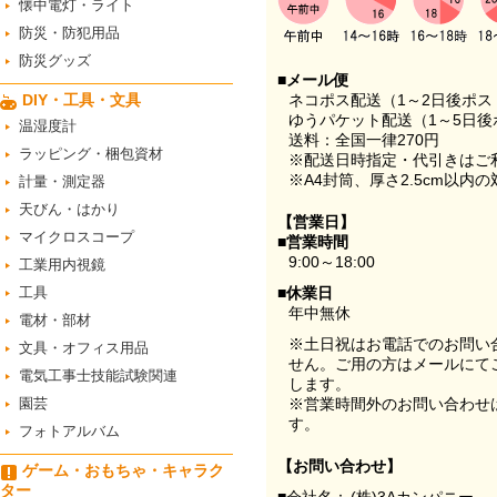
懐中電灯・ライト
防災・防犯用品
防災グッズ
■メール便
DIY・工具・文具
ネコポス配送（1～2日後ポ
ゆうパケット配送（1～5日後
温湿度計
送料：全国一律270円
ラッピング・梱包資材
※配送日時指定・代引きはご
※A4封筒、厚さ2.5cm以内
計量・測定器
天びん・はかり
【営業日】
マイクロスコープ
■営業時間
9:00～18:00
工業用内視鏡
工具
■休業日
年中無休
電材・部材
※土日祝はお電話でのお問い
文具・オフィス用品
せん。ご用の方はメールにて
電気工事士技能試験関連
します。
園芸
※営業時間外のお問い合わせ
す。
フォトアルバム
【お問い合わせ】
ゲーム・おもちゃ・キャラク
ター