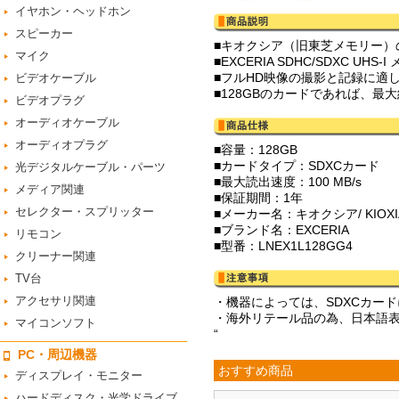
イヤホン・ヘッドホン
スピーカー
■キオクシア（旧東芝メモリー）
マイク
■EXCERIA SDHC/SDXC UH
■フルHD映像の撮影と記録に適
ビデオケーブル
■128GBのカードであれば、最
ビデオプラグ
オーディオケーブル
オーディオプラグ
■容量：128GB
■カードタイプ：SDXCカード
光デジタルケーブル・パーツ
■最大読出速度：100 MB/s
メディア関連
■保証期間：1年
セレクター・スプリッター
■メーカー名：キオクシア/ KIO
■ブランド名：EXCERIA
リモコン
■型番：LNEX1L128GG4
クリーナー関連
TV台
アクセサリ関連
・機器によっては、SDXCカー
・海外リテール品の為、日本語
マイコンソフト
“
PC・周辺機器
おすすめ商品
ディスプレイ・モニター
ハードディスク・光学ドライブ