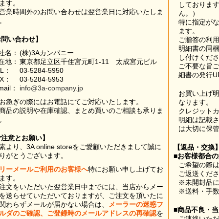
ます。
しておりま
営業時間外のお問い合わせは翌営業日に対応いたしま
ん。）
。
特に指定が
ます。
お問い合わせ】
ご贈答の利
明細書の同
社名：
(株)3Aカンパニー
し付けくだ
在地：
東京都足立区千住宮元町1-11 太成宮元ビル
ご不要な旨
EL：
03-5284-5950
細書の発行U
AX：
03-5284-5953
mail：
info@3a-company.jp
お買い上げ
お急ぎの際にはお電話にてご対応いたします。
なります。
商品の説明や在庫確認、まとめ買いのご相談も承りま
クレジット
。
明細は記載
は大切に保
ご注意とお願い】
素より、3A online storeをご愛顧いただきまして誠に
【返品・交換
りがとうございます。
■お客様都合
ご希望の際は
リーメールご利用のお客様へ
特にお願い申し上げてお
ご返送くだ
ます。
※未開封品
注文をいただいた翌営業日中までには、当店からメー
※送料・手
を送らせていただいておりますが、ご注文を頂いたに
関わらずメールが届かない場合は、
メーラーの迷惑フ
■商品不良・
ルダのご確認、ご登録時のメールアドレスの再確認
を
ご連絡いた