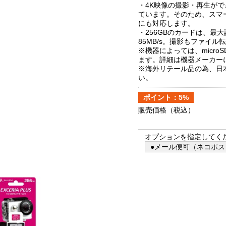
・4K映像の撮影・再生ができ
ています。そのため、スマ
にも対応します。
・256GBのカードは、最大
85MB/s。撮影もファイ
※機器によっては、micr
ます。詳細は機器メーカー
※海外リテール品の為、日
い。
ポイント：5%
販売価格
（税込）
オプションを指定してく
●メール便可（ネコポス）