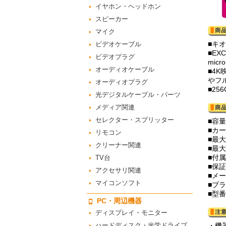
イヤホン・ヘッドホン
スピーカー
マイク
■キオ
ビデオケーブル
■EX
ビデオプラグ
mic
オーディオケーブル
■4
やフ
オーディオプラグ
■25
光デジタルケーブル・パーツ
メディア関連
セレクター・スプリッター
■容量
■カー
リモコン
■最大
クリーナー関連
■最大
■付
TV台
■保
アクセサリ関連
■メー
マイコンソフト
■ブラ
■型番
PC・周辺機器
ディスプレイ・モニター
ハードディスク・光学ドライブ
・機