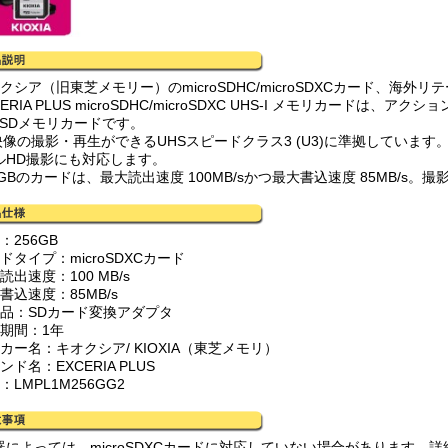
クシア（旧東芝メモリー）のmicroSDHC/microSDXCカード、海外
CERIA PLUS microSDHC/microSDXC UHS-I メモリカード
roSDメモリカードです。
K映像の撮影・再生ができるUHSスピードクラス3 (U3)に準拠していま
ルHD撮影にも対応します。
6GBのカードは、最大読出速度 100MB/sかつ最大書込速度 85MB/
：256GB
ドタイプ：microSDXCカード
読出速度：100 MB/s
書込速度：85MB/s
属品：SDカード変換アダプタ
証期間：1年
カー名：キオクシア/ KIOXIA（東芝メモリ）
ンド名：EXCERIA PLUS
：LMPL1M256GG2
器によっては、microSDXCカードに対応していない場合があります