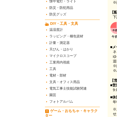
懐中電灯・ライト
※
防災・防犯用品
【
防災グッズ
下
DIY・工具・文具
温湿度計
ラッピング・梱包資材
計量・測定器
■メ
天びん・はかり
ネ
マイクロスコープ
ゆ
送
工業用内視鏡
※
工具
※
電材・部材
【
文具・オフィス用品
■営
電気工事士技能試験関連
9:
園芸
■休
フォトアルバム
年
※
ゲーム・おもちゃ・キャラク
せ
ター