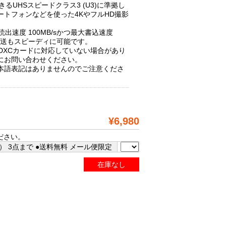
るUHSスピードクラス3 (U3)に準拠し
ートフォンなどを使った4KやフルHD撮影
読出速度 100MB/sかつ最大書込速度
ル転送もスピーディに可能です。
oSDXCカードに対応していない場合があり
にお問い合わせください。
本語表記はありませんのでご注意くださ
¥6,980
ださい。
 3点まで ●送料無料 メール便限定
在庫なし