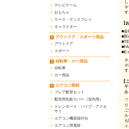
し
テレビゲーム
※
す
おもちゃ
ケース・ディスプレイ
【
キャラクター
■会
■所
アウトドア・スポーツ用品
■T
アウトドア
■F
スポーツ
■E-
※
自転車・カー用品
※
自転車
す
カー用品
【
エアコン部材
平
あ
フレア配管セット
配管用化粧カバー（室内用）
フ
り
ドレンホース・パイプ・アクセ
ご
サリ
ル
エアコン機器据付台
も
エアコン用電材
ォ