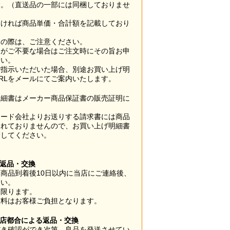
す。（直送品の一部には同梱しておりませ
なければ商品単価・合計額を記載しており
用の際は、ご注意ください。
梱がご不要な場合はご注文時にその旨お申
さい。
ご指示いただいた場合、別途お買い上げ明
RLをメールにてご案内いたします。
明細書はメーカー商品保証書の販売証明に
カード会社よりお送りする請求書には商品
されておりませんので、お買い上げ明細書
管してください。
】
の返品・交換
商品到着後10日以内に当店にご連絡後、
さい。
に限ります。
数料はお客様ご負担となります。
当店都合による返品・交換
だき確認ができ次第、良品を発送させてい