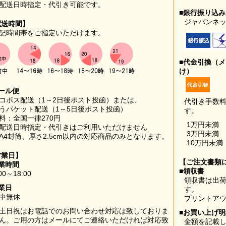
配送日時指定・代引き可能です。
■銀行振り込
ジャパンネッ
配送時間】
記時間帯をご指定いただけます。
■代金引換（
け）
ール便
コポス配送（1～2日後ポスト投函）または、
代引き手数
うパケット配送（1～5日後ポスト投函）
す。
料：全国一律270円
1万円未満
配送日時指定・代引きはご利用いただけません
3万円未満
A4封筒、厚さ2.5cm以内の対応商品のみとなります。
10万円未満
営業日】
【ご注文書類
業時間
■領収書
00～18:00
領収書は出荷
業日
す。
中無休
プリントア
土日祝はお電話でのお問い合わせ対応は致しておりま
■お買い上げ
ん。ご用の方はメールにてご連絡いただければ対応致
金額を記載