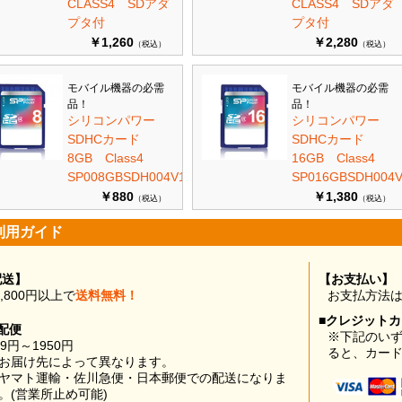
CLASS4 SDアダ
CLASS4 SDアダ
プタ付
プタ付
￥1,260
￥2,280
（税込）
（税込）
モバイル機器の必需
モバイル機器の必需
品！
品！
シリコンパワー
シリコンパワー
SDHCカード
SDHCカード
8GB Class4
16GB Class4
SP008GBSDH004V10
SP016GBSDH004V
￥880
￥1,380
（税込）
（税込）
利用ガイド
配送】
【お支払い】
0,800円以上で
送料無料！
お支払方法
■クレジット
配便
※下記のい
99円～1950円
ると、カー
お届け先によって異なります。
ヤマト運輸・佐川急便・日本郵便での配送になりま
。(営業所止め可能)