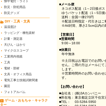
懐中電灯・ライト
■メール便
防災・防犯用品
ネコポス配送（1～2日後ポ
ゆうパケット配送（1～5日後
防災グッズ
送料：全国一律270円
DIY・工具・文具
※配送日時指定・代引きはご
※A4封筒、厚さ2.5cm以内
温湿度計
ラッピング・梱包資材
【営業日】
計量・測定器
■営業時間
9:00～18:00
天びん・はかり
■休業日
マイクロスコープ
年中無休
工業用内視鏡
※土日祝はお電話でのお問い
工具
せん。ご用の方はメールにて
電材・部材
します。
※営業時間外のお問い合わせ
文具・オフィス用品
す。
電気工事士技能試験関連
園芸
【お問い合わせ】
フォトアルバム
■会社名：
(株)3Aカンパニー
■所在地：
東京都足立区千住宮元
ゲーム・おもちゃ・キャラク
■TEL：
03-5284-5950
ター