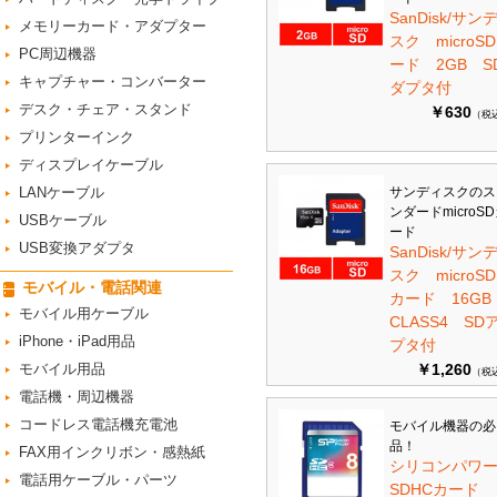
SanDisk/サン
メモリーカード・アダプター
スク microS
PC周辺機器
ード 2GB S
キャプチャー・コンバーター
ダプタ付
デスク・チェア・スタンド
￥630
（税
プリンターインク
ディスプレイケーブル
LANケーブル
サンディスクのス
ンダードmicroS
USBケーブル
ード
USB変換アダプタ
SanDisk/サン
スク microSD
モバイル・電話関連
カード 16G
モバイル用ケーブル
CLASS4 SD
iPhone・iPad用品
プタ付
モバイル用品
￥1,260
（税
電話機・周辺機器
コードレス電話機充電池
モバイル機器の必
品！
FAX用インクリボン・感熱紙
シリコンパワ
電話用ケーブル・パーツ
SDHCカード