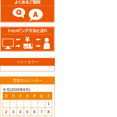
ベストセラー
営業日カレンダー
今月(2026年8月)
日
月
火
水
木
金
土
1
2
3
4
5
6
7
8