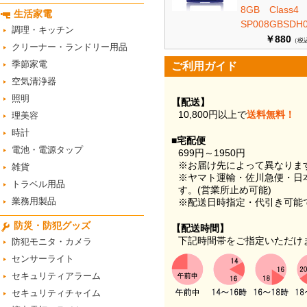
8GB Class
生活家電
SP008GBSDH0
調理・キッチン
￥880
（税
クリーナー・ランドリー用品
季節家電
ご利用ガイド
空気清浄器
照明
【配送】
10,800円以上で
送料無料！
理美容
時計
■宅配便
電池・電源タップ
699円～1950円
※お届け先によって異なりま
雑貨
※ヤマト運輸・佐川急便・日
トラベル用品
す。(営業所止め可能)
業務用製品
※配送日時指定・代引き可能
防災・防犯グッズ
【配送時間】
下記時間帯をご指定いただけ
防犯モニタ・カメラ
センサーライト
セキュリティアラーム
セキュリティチャイム