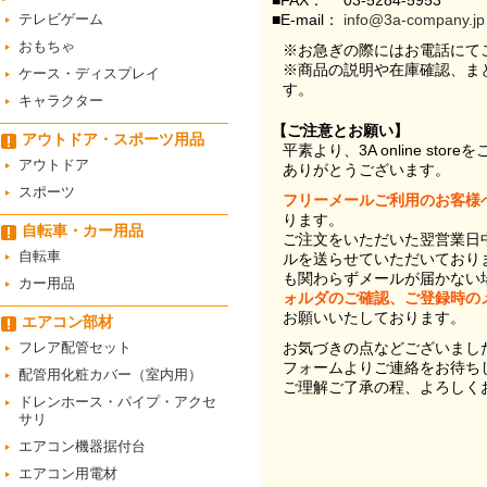
■FAX：
03-5284-5953
テレビゲーム
■E-mail：
info@3a-company.jp
おもちゃ
※お急ぎの際にはお電話にて
※商品の説明や在庫確認、ま
ケース・ディスプレイ
す。
キャラクター
【ご注意とお願い】
アウトドア・スポーツ用品
平素より、3A online st
アウトドア
ありがとうございます。
スポーツ
フリーメールご利用のお客様
ります。
自転車・カー用品
ご注文をいただいた翌営業日
自転車
ルを送らせていただいており
も関わらずメールが届かない
カー用品
ォルダのご確認、ご登録時の
お願いいたしております。
エアコン部材
フレア配管セット
お気づきの点などございまし
フォームよりご連絡をお待ち
配管用化粧カバー（室内用）
ご理解ご了承の程、よろしく
ドレンホース・パイプ・アクセ
サリ
エアコン機器据付台
エアコン用電材