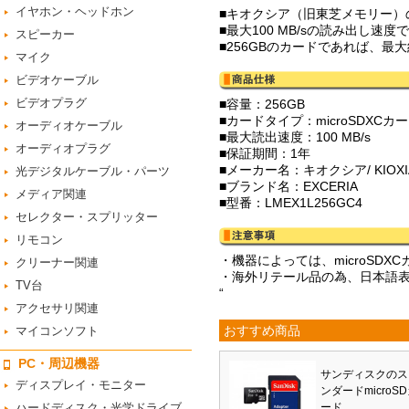
イヤホン・ヘッドホン
■キオクシア（旧東芝メモリー）のmi
■最大100 MB/sの読み出し
スピーカー
■256GBのカードであれば、最
マイク
ビデオケーブル
ビデオプラグ
■容量：256GB
■カードタイプ：microSDXCカ
オーディオケーブル
■最大読出速度：100 MB/s
オーディオプラグ
■保証期間：1年
■メーカー名：キオクシア/ KIO
光デジタルケーブル・パーツ
■ブランド名：EXCERIA
メディア関連
■型番：LMEX1L256GC4
セレクター・スプリッター
リモコン
・機器によっては、microS
クリーナー関連
・海外リテール品の為、日本語
TV台
“
アクセサリ関連
おすすめ商品
マイコンソフト
PC・周辺機器
サンディスクのス
ディスプレイ・モニター
ンダードmicroS
ハードディスク・光学ドライブ
ード