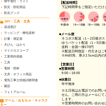
懐中電灯・ライト
【配送時間】
下記時間帯をご指定いただけ
防災・防犯用品
防災グッズ
DIY・工具・文具
温湿度計
ラッピング・梱包資材
■メール便
ネコポス配送（1～2日後ポ
計量・測定器
ゆうパケット配送（1～5日後
天びん・はかり
送料：全国一律270円
マイクロスコープ
※配送日時指定・代引きはご
※A4封筒、厚さ2.5cm以内
工業用内視鏡
工具
【営業日】
電材・部材
■営業時間
9:00～18:00
文具・オフィス用品
■休業日
電気工事士技能試験関連
年中無休
園芸
※土日祝はお電話でのお問い
フォトアルバム
せん。ご用の方はメールにて
します。
ゲーム・おもちゃ・キャラク
※営業時間外のお問い合わせ
ター