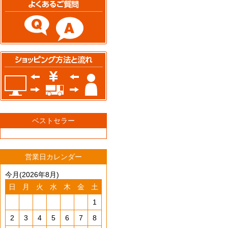
ベストセラー
営業日カレンダー
今月(2026年8月)
日
月
火
水
木
金
土
1
2
3
4
5
6
7
8