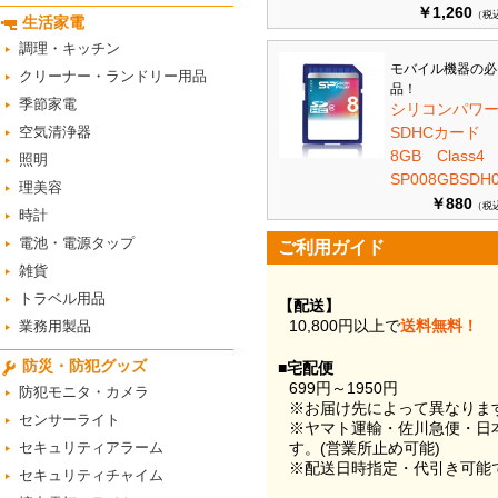
￥1,260
（税
生活家電
調理・キッチン
モバイル機器の必
クリーナー・ランドリー用品
品！
季節家電
シリコンパワ
空気清浄器
SDHCカード
8GB Class
照明
SP008GBSDH0
理美容
￥880
（税
時計
電池・電源タップ
ご利用ガイド
雑貨
トラベル用品
【配送】
10,800円以上で
送料無料！
業務用製品
防災・防犯グッズ
■宅配便
699円～1950円
防犯モニタ・カメラ
※お届け先によって異なりま
センサーライト
※ヤマト運輸・佐川急便・日
セキュリティアラーム
す。(営業所止め可能)
※配送日時指定・代引き可能
セキュリティチャイム