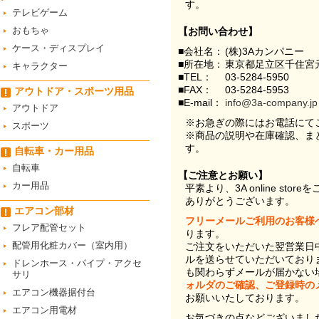
す。
テレビゲーム
おもちゃ
【お問い合わせ】
ケース・ディスプレイ
■会社名：
(株)3Aカンパニー
■所在地：
東京都足立区千住宮元
キャラクター
■TEL：
03-5284-5950
■FAX：
03-5284-5953
アウトドア・スポーツ用品
■E-mail：
info@3a-company.jp
アウトドア
※お急ぎの際にはお電話にて
スポーツ
※商品の説明や在庫確認、ま
す。
自転車・カー用品
自転車
【ご注意とお願い】
カー用品
平素より、3A online st
ありがとうございます。
エアコン部材
フリーメールご利用のお客様
フレア配管セット
ります。
配管用化粧カバー（室内用）
ご注文をいただいた翌営業日
ルを送らせていただいており
ドレンホース・パイプ・アクセ
も関わらずメールが届かない
サリ
ォルダのご確認、ご登録時の
エアコン機器据付台
お願いいたしております。
エアコン用電材
お気づきの点などございまし