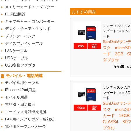
メモリーカード・アダプター
おすすめ商品
PC周辺機器
キャプチャー・コンバーター
サンディスクのス
デスク・チェア・スタンド
ンダードmicroS
プリンターインク
ード
SanDisk/サン
ディスプレイケーブル
スク microS
LANケーブル
ード 2GB S
USBケーブル
ダプタ付
USB変換アダプタ
￥630
（税
モバイル・電話関連
モバイル用ケーブル
サンディスクのス
iPhone・iPad用品
ンダードmicroS
モバイル用品
ード
SanDisk/サン
電話機・周辺機器
スク microSD
コードレス電話機充電池
カード 16G
FAX用インクリボン・感熱紙
CLASS4 SD
電話用ケーブル・パーツ
プタ付