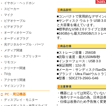
イヤホン・ヘッドホン
スピーカー
マイク
■コンパクトで実用的なデザイン
■サンディスク ウルトラ USB
ビデオケーブル
と大容量を備えています。
ビデオプラグ
■標準的なUSB 2.0ドライブ
オーディオケーブル
■16GBから最大256GBの
す。
オーディオプラグ
光デジタルケーブル・パーツ
メディア関連
■ストレージ容量：256GB
セレクター・スプリッター
■読取り速度：最大150MB/秒
■インターフェース：USB 3.0
リモコン
■保証期間：12か月
クリーナー関連
■メーカー：サンディスク/SanDis
■ブランド：Ultra Flair/ウルト
TV台
■型番：SDCZ73-256G-G46
アクセサリ関連
マイコンソフト
・機器によっては対応していな
PC・周辺機器
・海外リテール品の為、日本語
ディスプレイ・モニター
・仕様は改善のため予告無く変
ハードディスク・光学ドライブ
“