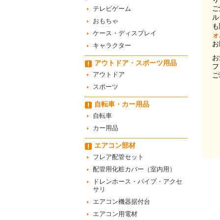
ご
テレビゲーム
ル
おもちゃ
も
ケース・ディスプレイ
ォ
お
キャラクター
お
アウトドア・スポーツ用品
フ
アウトドア
ご
スポーツ
自転車・カー用品
自転車
カー用品
エアコン部材
フレア配管セット
配管用化粧カバー（室内用）
ドレンホース・パイプ・アクセ
サリ
エアコン機器据付台
エアコン用電材