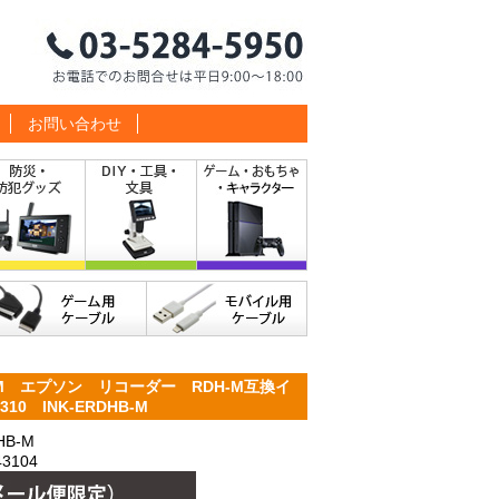
お問い合わせ
M エプソン リコーダー RDH-M互換イ
0 INK-ERDHB-M
B-M
3104