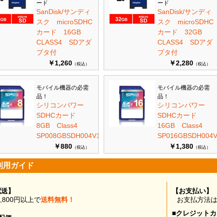
ード
ード
SanDisk/サンディ
SanDisk/サンディ
スク microSDHC
スク microSDHC
カード 16GB
カード 32GB
CLASS4 SDアダ
CLASS4 SDアダ
プタ付
プタ付
￥1,260
￥2,280
（税込）
（税込）
モバイル機器の必需
モバイル機器の必需
品！
品！
シリコンパワー
シリコンパワー
SDHCカード
SDHCカード
8GB Class4
16GB Class4
SP008GBSDH004V10
SP016GBSDH004V
￥880
￥1,380
（税込）
（税込）
利用ガイド
配送】
【お支払い】
0,800円以上で
送料無料！
お支払方法
■クレジット