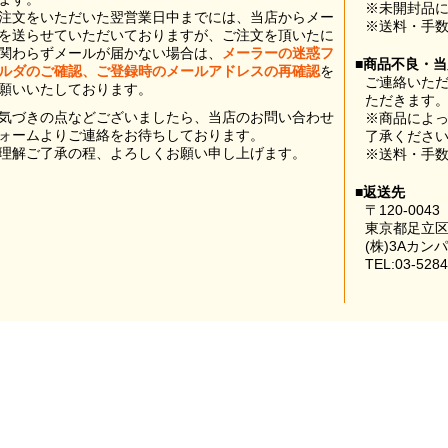
※未開封品
注文をいただいた翌営業日中までには、当店からメー
※送料・手
を送らせていただいておりますが、ご注文を頂いたに
関わらずメールが届かない場合は、
メーラーの迷惑フ
■商品不良・
ルダのご確認、ご登録時のメールアドレスの再確認
を
ご連絡いた
願いいたしております。
ただきます
気づきの点などございましたら、当店のお問い合わせ
※商品によ
ォームよりご連絡をお待ちしております。
了承くださ
理解ご了承の程、よろしくお願い申し上げます。
※送料・手
■返送先
〒120-0043
東京都足立区
(株)3Aカン
TEL:03-5284