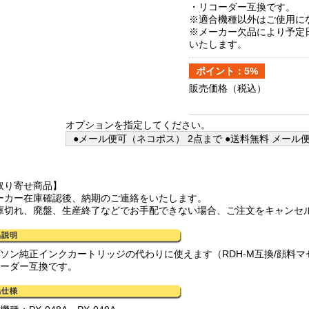
・リコーダー互換です。
※適合機種以外はご使用に
※メーカー欠品により予定
いたします。
ポイント：5%
販売価格
（税込）
オプションを指定してください。
●メール便可（ネコポス） 2点まで ●送料無料 メール
取り寄せ商品】
ーカー在庫確認後、納期のご連絡をいたします。
庫切れ、廃盤、生産終了などでお手配できない場合、ご注文をキャンセ
プソン純正インクカートリッジの代わりに使えます（RDH-M互換/顔料マ
コーダー互換です。