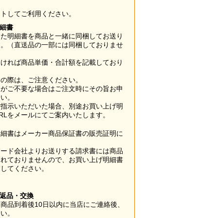
ウトしてご利用ください。
明細書
した明細書を商品と一緒に同梱してお送り
す。（直送品の一部には同梱しておりませ
なければ商品単価・合計額を記載しており
用の際は、ご注意ください。
梱がご不要な場合はご注文時にその旨お申
さい。
ご指示いただいた場合、別途お買い上げ明
RLをメールにてご案内いたします。
明細書はメーカー商品保証書の販売証明に
カード会社よりお送りする請求書には商品
されておりませんので、お買い上げ明細書
管してください。
】
の返品・交換
商品到着後10日以内に当店にご連絡後、
さい。