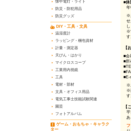
懐中電灯・ライト
■休
年
防災・防犯用品
※
防災グッズ
せ
し
DIY・工具・文具
※
温湿度計
す
ラッピング・梱包資材
【
計量・測定器
天びん・はかり
■会
■所
マイクロスコープ
■T
工業用内視鏡
■F
■E-
工具
電材・部材
※
※
文具・オフィス用品
す
電気工事士技能試験関連
園芸
【
平
フォトアルバム
あ
ゲーム・おもちゃ・キャラク
フ
ター
り