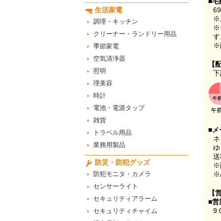
■宅
生活家電
6
※
調理・キッチン
※
クリーナー・ランドリー用品
す
※
季節家電
空気清浄器
【
照明
下
理美容
時計
電池・電源タップ
雑貨
■メ
トラベル用品
ネ
業務用製品
ゆ
送
防災・防犯グッズ
※
防犯モニタ・カメラ
※
センサーライト
【
セキュリティアラーム
■営
9:
セキュリティチャイム