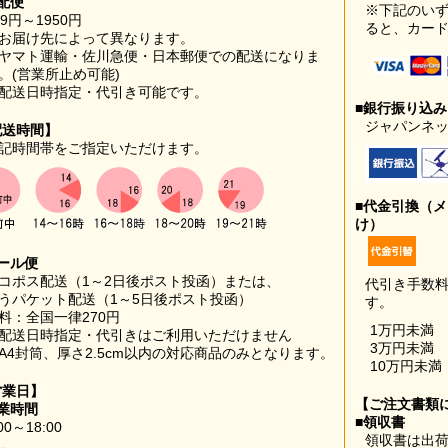
配便
※下記のい
99円～1950円
ると、カー
お届け先によって異なります。
ヤマト運輸・佐川急便・日本郵便での配送になりま
。(営業所止め可能)
配送日時指定・代引き可能です。
■銀行振り込
ジャパンネッ
配送時間】
記時間帯をご指定いただけます。
■代金引換（
け）
ール便
コポス配送（1～2日後ポスト投函）または、
代引き手数
うパケット配送（1～5日後ポスト投函）
す。
料：全国一律270円
1万円未満
配送日時指定・代引きはご利用いただけません
3万円未満
A4封筒、厚さ2.5cm以内の対応商品のみとなります。
10万円未満
営業日】
【ご注文書類
業時間
■領収書
00～18:00
領収書は出荷