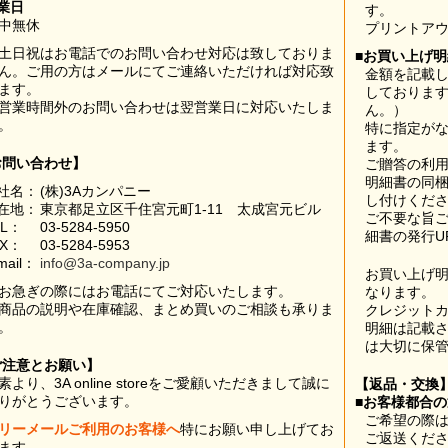
業日
す。
中無休
プリントア
土日祝はお電話でのお問い合わせ対応は致しておりま
■お買い上げ
ん。ご用の方はメールにてご連絡いただければ対応致
金額を記載
ます。
しておりま
営業時間外のお問い合わせは翌営業日に対応いたしま
ん。）
。
特に指定が
ます。
お問い合わせ】
ご贈答の利
明細書の同
社名：
(株)3Aカンパニー
し付けくだ
在地：
東京都足立区千住宮元町1-11 太成宮元ビル
ご不要な旨
EL：
03-5284-5950
細書の発行U
AX：
03-5284-5953
mail：
info@3a-company.jp
お買い上げ
お急ぎの際にはお電話にてご対応いたします。
なります。
商品の説明や在庫確認、まとめ買いのご相談も承りま
クレジット
。
明細は記載
は大切に保
ご注意とお願い】
素より、3A online storeをご愛顧いただきまして誠に
【返品・交換
りがとうございます。
■お客様都合
ご希望の際は
リーメールご利用のお客様へ
特にお願い申し上げてお
ご返送くだ
ます。