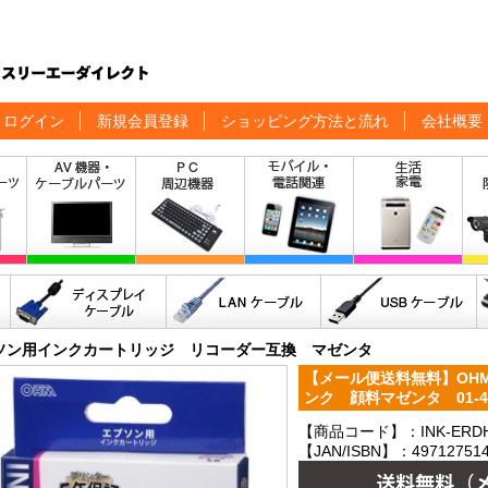
ログイン
新規会員登録
ショッピング方法と流れ
会社概要
ソン用インクカートリッジ リコーダー互換 マゼンタ
【メール便送料無料】OH
ンク 顔料マゼンタ 01-431
【商品コード】：INK-ERDH
【JAN/ISBN】：497127514