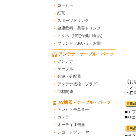
コーヒー
紅茶
スポーツドリンク
健康飲料・美容ドリンク
トクホ（特定保健用食品）
ブランド（あいうえお順）
アンテナ・ケーブル・パーツ
アンテナ
ケーブル
分波・分配器
【お
アンテナ接栓・プラグ
・メ
部材関連
・在
AV機器・ケーブル・パーツ
テレビ・モニター
■エ
カメラ
■リ
オーディオ機器
レコードプレーヤー