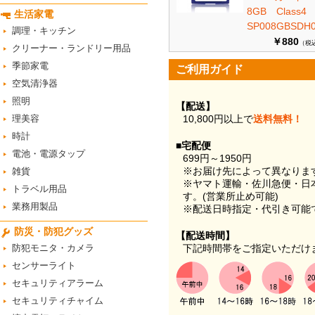
8GB Class
生活家電
SP008GBSDH0
調理・キッチン
￥880
（税
クリーナー・ランドリー用品
季節家電
ご利用ガイド
空気清浄器
照明
【配送】
理美容
10,800円以上で
送料無料！
時計
■宅配便
電池・電源タップ
699円～1950円
※お届け先によって異なりま
雑貨
※ヤマト運輸・佐川急便・日
トラベル用品
す。(営業所止め可能)
業務用製品
※配送日時指定・代引き可能
防災・防犯グッズ
【配送時間】
防犯モニタ・カメラ
下記時間帯をご指定いただけ
センサーライト
セキュリティアラーム
セキュリティチャイム