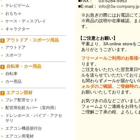
■FAX：
03-5284-5953
テレビゲーム
■E-mail：
info@3a-company.jp
おもちゃ
※お急ぎの際にはお電話にて
※商品の説明や在庫確認、ま
ケース・ディスプレイ
す。
キャラクター
【ご注意とお願い】
アウトドア・スポーツ用品
平素より、3A online st
アウトドア
ありがとうございます。
スポーツ
フリーメールご利用のお客様
ります。
自転車・カー用品
ご注文をいただいた翌営業日
自転車
ルを送らせていただいており
も関わらずメールが届かない
カー用品
ォルダのご確認、ご登録時の
お願いいたしております。
エアコン部材
フレア配管セット
お気づきの点などございまし
フォームよりご連絡をお待ち
配管用化粧カバー（室内用）
ご理解ご了承の程、よろしく
ドレンホース・パイプ・アクセ
サリ
エアコン機器据付台
エアコン用電材