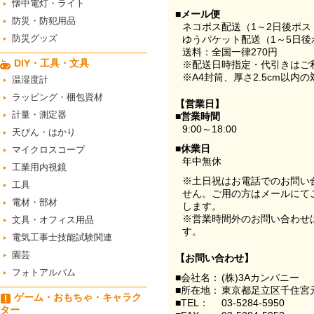
懐中電灯・ライト
■メール便
防災・防犯用品
ネコポス配送（1～2日後ポ
防災グッズ
ゆうパケット配送（1～5日後
送料：全国一律270円
DIY・工具・文具
※配送日時指定・代引きはご
※A4封筒、厚さ2.5cm以内
温湿度計
ラッピング・梱包資材
【営業日】
計量・測定器
■営業時間
9:00～18:00
天びん・はかり
■休業日
マイクロスコープ
年中無休
工業用内視鏡
※土日祝はお電話でのお問い
工具
せん。ご用の方はメールにて
電材・部材
します。
※営業時間外のお問い合わせ
文具・オフィス用品
す。
電気工事士技能試験関連
園芸
【お問い合わせ】
フォトアルバム
■会社名：
(株)3Aカンパニー
■所在地：
東京都足立区千住宮元
ゲーム・おもちゃ・キャラク
■TEL：
03-5284-5950
ター