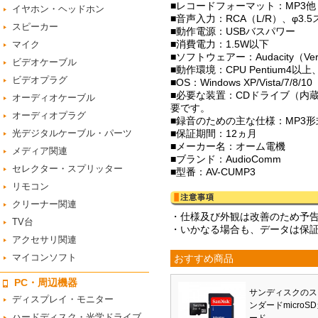
■レコードフォーマット：MP3他
イヤホン・ヘッドホン
■音声入力：RCA（L/R）、φ3
スピーカー
■動作電源：USBバスパワー
■消費電力：1.5W以下
マイク
■ソフトウェアー：Audacity（Ver
ビデオケーブル
■動作環境：CPU Pentium
ビデオプラグ
■OS：Windows XP/Vista/7/8/10
■必要な装置：CDドライブ（内
オーディオケーブル
要です。
オーディオプラグ
■録音のための主な仕様：MP3形式
光デジタルケーブル・パーツ
■保証期間：12ヵ月
■メーカー名：オーム電機
メディア関連
■ブランド：AudioComm
セレクター・スプリッター
■型番：AV-CUMP3
リモコン
クリーナー関連
・仕様及び外観は改善のため予
TV台
・いかなる場合も、データは保
アクセサリ関連
マイコンソフト
おすすめ商品
PC・周辺機器
サンディスクのス
ディスプレイ・モニター
ンダードmicroS
ハードディスク・光学ドライブ