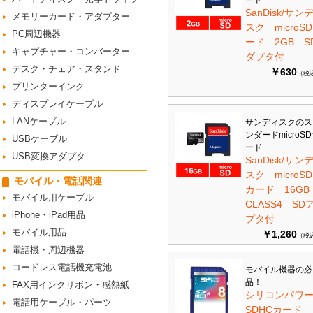
ード
SanDisk/サン
メモリーカード・アダプター
スク microS
PC周辺機器
ード 2GB S
キャプチャー・コンバーター
ダプタ付
デスク・チェア・スタンド
￥630
（税
プリンターインク
ディスプレイケーブル
LANケーブル
サンディスクのス
ンダードmicroS
USBケーブル
ード
USB変換アダプタ
SanDisk/サン
スク microSD
モバイル・電話関連
カード 16G
モバイル用ケーブル
CLASS4 SD
iPhone・iPad用品
プタ付
モバイル用品
￥1,260
（税
電話機・周辺機器
コードレス電話機充電池
モバイル機器の必
品！
FAX用インクリボン・感熱紙
シリコンパワ
電話用ケーブル・パーツ
SDHCカード