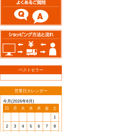
ベストセラー
営業日カレンダー
今月(2026年8月)
日
月
火
水
木
金
土
1
2
3
4
5
6
7
8