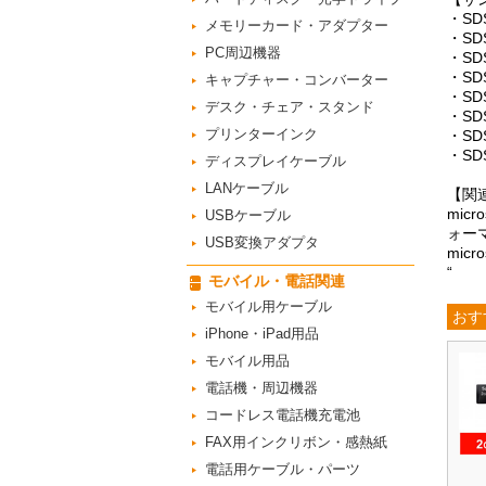
・SD
メモリーカード・アダプター
・SD
PC周辺機器
・SD
・SD
キャプチャー・コンバーター
・SD
デスク・チェア・スタンド
・SD
プリンターインク
・SD
・SD
ディスプレイケーブル
LANケーブル
【関
mic
USBケーブル
ォーマ
USB変換アダプタ
mic
“
モバイル・電話関連
モバイル用ケーブル
おす
iPhone・iPad用品
モバイル用品
電話機・周辺機器
コードレス電話機充電池
FAX用インクリボン・感熱紙
電話用ケーブル・パーツ