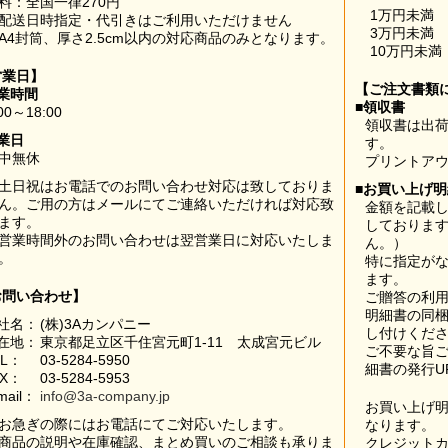
料：全国一律270円
1万円未満
配送日時指定・代引きはご利用いただけません
3万円未満
A4封筒、厚さ2.5cm以内の対応商品のみとなります。
10万円未満
営業日】
【ご注文書類
業時間
■領収書
00～18:00
領収書は出荷
業日
す。
中無休
プリントア
土日祝はお電話でのお問い合わせ対応は致しておりま
■お買い上げ
ん。ご用の方はメールにてご連絡いただければ対応致
金額を記載
ます。
しておりま
営業時間外のお問い合わせは翌営業日に対応いたしま
ん。）
。
特に指定が
ます。
お問い合わせ】
ご贈答の利
明細書の同
社名：
(株)3Aカンパニー
し付けくだ
在地：
東京都足立区千住宮元町1-11 太成宮元ビル
ご不要な旨
EL：
03-5284-5950
細書の発行U
AX：
03-5284-5953
mail：
info@3a-company.jp
お買い上げ
お急ぎの際にはお電話にてご対応いたします。
なります。
商品の説明や在庫確認、まとめ買いのご相談も承りま
クレジット