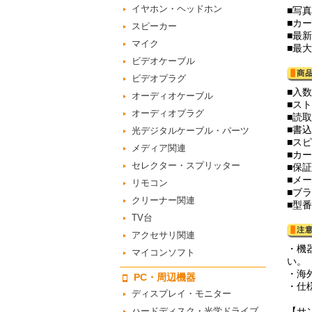
イヤホン・ヘッドホン
■写
■カ
スピーカー
■最新
マイク
■最
ビデオケーブル
ビデオプラグ
■入数
オーディオケーブル
■スト
オーディオプラグ
■読取
■書込
光デジタルケーブル・パーツ
■スピ
メディア関連
■カー
セレクター・スプリッター
■保
■メー
リモコン
■ブラ
クリーナー関連
■型番
TV台
アクセサリ関連
・機
マイコンソフト
い。
・海
PC・周辺機器
・仕
ディスプレイ・モニター
ハードディスク・光学ドライブ
【サン