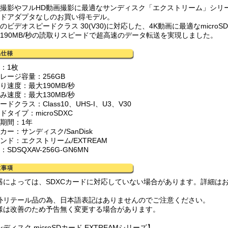
真撮影やフルHD動画撮影に最適なサンディスク「エクストリーム」シリ
ードアダプタなしのお買い得モデル。
のビデオスピードクラス 30(V30)に対応した、4K動画に最適なmicro
大190MB/秒の読取りスピードで超高速のデータ転送を実現しました。
：1枚
レージ容量：256GB
り速度：最大190MB/秒
み速度：最大130MB/秒
ードクラス：Class10、UHS-I、U3、V30
ドタイプ：microSDXC
証期間：1年
カー：サンディスク/SanDisk
ンド：エクストリーム/EXTREAM
：SDSQXAV-256G-GN6MN
器によっては、SDXCカードに対応していない場合があります。詳細は
外リテール品の為、日本語表記はありませんのでご注意ください。
様は改善のため予告無く変更する場合があります。
ディスク microSDカード EXTREAMシリーズ】