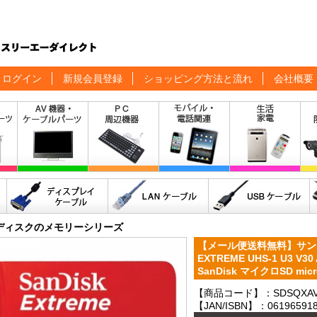
ログイン
新規会員登録
ショッピング方法と流れ
会社概要
ディスクのメモリーシリーズ
【メール便送料無料】サンディ
EXTREME UHS-1 U3 V30
SanDisk マイクロSD m
【商品コード】：SDSQXAV-
【JAN/ISBN】：061965918