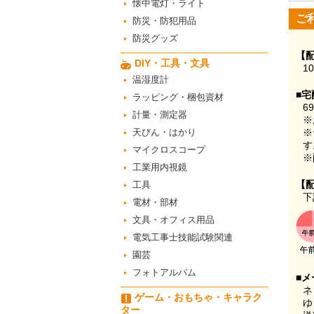
懐中電灯・ライト
ご
防災・防犯用品
防災グッズ
【
DIY・工具・文具
1
温湿度計
■宅
ラッピング・梱包資材
6
計量・測定器
※
天びん・はかり
※
す
マイクロスコープ
※
工業用内視鏡
【
工具
下
電材・部材
文具・オフィス用品
電気工事士技能試験関連
園芸
フォトアルバム
■メ
ネ
ゲーム・おもちゃ・キャラク
ゆ
ター