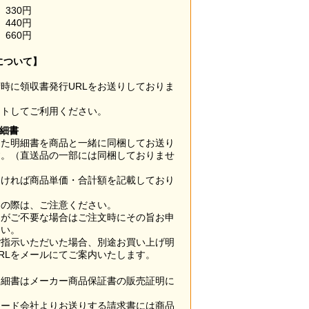
330円
440円
660円
について】
時に領収書発行URLをお送りしておりま
ウトしてご利用ください。
明細書
した明細書を商品と一緒に同梱してお送り
す。（直送品の一部には同梱しておりませ
なければ商品単価・合計額を記載しており
用の際は、ご注意ください。
梱がご不要な場合はご注文時にその旨お申
さい。
ご指示いただいた場合、別途お買い上げ明
RLをメールにてご案内いたします。
明細書はメーカー商品保証書の販売証明に
カード会社よりお送りする請求書には商品