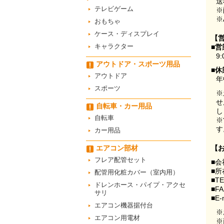
送
テレビゲーム
※
※
おもちゃ
ケース・ディスプレイ
【
キャラクター
■営
9:
アウトドア・スポーツ用品
■休
アウトドア
年
スポーツ
※
せ
自転車・カー用品
し
自転車
※
す
カー用品
エアコン部材
【
フレア配管セット
■会
■所
配管用化粧カバー（室内用）
■T
ドレンホース・パイプ・アクセ
■F
サリ
■E-
エアコン機器据付台
※
エアコン用電材
※