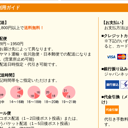
利用ガイド
配送】
【お支払い】
0,800円以上で
送料無料！
お支払方法
■クレジット
配便
※下記のい
99円～1950円
ると、カー
お届け先によって異なります。
ヤマト運輸・佐川急便・日本郵便での配送になりま
。(営業所止め可能)
配送日時指定・代引き可能です。
■銀行振り込
ジャパンネッ
配送時間】
記時間帯をご指定いただけます。
■代金引換（
け）
ール便
コポス配送（1～2日後ポスト投函）または、
代引き手数
うパケット配送（1～5日後ポスト投函）
す。