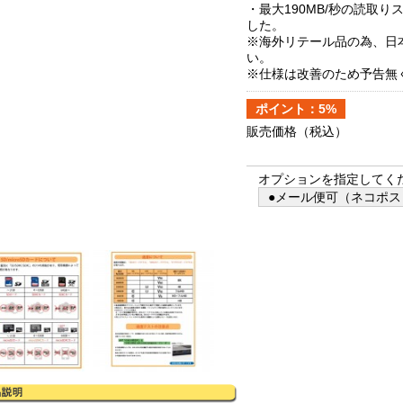
・最大190MB/秒の読取
した。
※海外リテール品の為、日
い。
※仕様は改善のため予告無
ポイント：5%
販売価格
（税込）
オプションを指定してく
●メール便可（ネコポス）