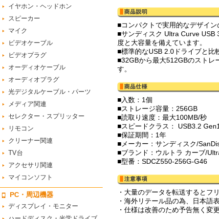
イヤホン・ヘッドホン
スピーカー
■コンパクトで実用的なデザイン
マイク
■サンディスク Ultra Curv
度と大容量を備えています。
ビデオケーブル
■標準的なUSB 2.0ドライブ
ビデオプラグ
■32GBから最大512GBの
オーディオケーブル
す。
オーディオプラグ
光デジタルケーブル・パーツ
■入数：1個
メディア関連
■ストレージ容量：256GB
セレクター・スプリッター
■読取り速度：最大100MB/秒
■スピードクラス： USB3.2 Gen
リモコン
■保証期間：1年
クリーナー関連
■メーカー：サンディスク/SanDis
■ブランド：ウルトラ カーブ/Ultra 
TV台
■型番：SDCZ550-256G-G46
アクセサリ関連
マイコンソフト
・大量のデータを転送するとフリ
PC・周辺機器
・海外リテール品の為、日本語
ディスプレイ・モニター
・仕様は改善のため予告無く変
ハードディスク・光学ドライブ