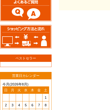
ベストセラー
営業日カレンダー
今月(2026年8月)
日
月
火
水
木
金
土
1
2
3
4
5
6
7
8