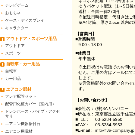
ネコポス配送（1～2日後ポ
テレビゲーム
ゆうパケット配送（1～5日後
送料：全国一律270円
おもちゃ
※配送日時指定・代引きはご
ケース・ディスプレイ
※A4封筒、厚さ2.5cm以内
キャラクター
【営業日】
アウトドア・スポーツ用品
■営業時間
9:00～18:00
アウトドア
■休業日
スポーツ
年中無休
自転車・カー用品
※土日祝はお電話でのお問い
自転車
せん。ご用の方はメールにて
します。
カー用品
※営業時間外のお問い合わせ
す。
エアコン部材
フレア配管セット
【お問い合わせ】
配管用化粧カバー（室内用）
■会社名：
(株)3Aカンパニー
ドレンホース・パイプ・アクセ
■所在地：
東京都足立区千住宮元
サリ
■TEL：
03-5284-5950
エアコン機器据付台
■FAX：
03-5284-5953
■E-mail：
info@3a-company.jp
エアコン用電材