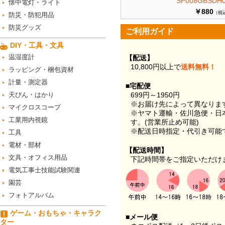
SP008GBSDH0
懐中電灯・ライト
￥880
（税
防災・防犯用品
防災グッズ
ご利用ガイド
DIY・工具・文具
温湿度計
【配送】
10,800円以上で
送料無料！
ラッピング・梱包資材
計量・測定器
■宅配便
天びん・はかり
699円～1950円
※お届け先によって異なりま
マイクロスコープ
※ヤマト運輸・佐川急便・日
工業用内視鏡
す。(営業所止め可能)
※配送日時指定・代引き可能
工具
電材・部材
【配送時間】
文具・オフィス用品
下記時間帯をご指定いただけ
電気工事士技能試験関連
園芸
フォトアルバム
ゲーム・おもちゃ・キャラク
■メール便
ター