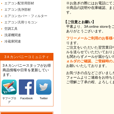
※お急ぎの際にはお電話にて
エアコン配管用部材
※商品の説明や在庫確認、ま
エアコン洗浄部材
す。
エアコンカバー・フィルター
【ご注意とお願い】
エアコン汎用リモコン
平素より、3A online st
空調工具
ありがとうございます。
洗濯機関連
フリーメールご利用のお客様
冷蔵庫関連
ります。
ご注文をいただいた翌営業日
ルを送らせていただいており
も関わらずメールが届かない
3Ａカンパニーコミュニティ
ォルダのご確認、ご登録時の
3Ａカンパニースタッフがお得
お願いいたしております。
商品情報や日常を更新してい
お気づきの点などございまし
ます。
フォームよりご連絡をお待ち
ご理解ご了承の程、よろしく
ヤフーブロ
Facebook
Twitter
グ