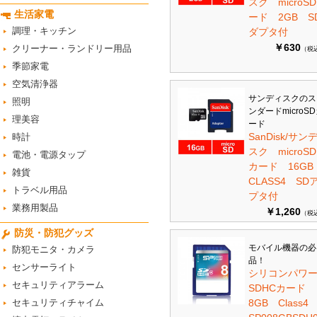
スク microS
生活家電
ード 2GB S
調理・キッチン
ダプタ付
￥630
クリーナー・ランドリー用品
（税
季節家電
空気清浄器
サンディスクのス
照明
ンダードmicroS
理美容
ード
SanDisk/サン
時計
スク microSD
電池・電源タップ
カード 16G
雑貨
CLASS4 SD
トラベル用品
プタ付
業務用製品
￥1,260
（税
防災・防犯グッズ
モバイル機器の必
防犯モニタ・カメラ
品！
センサーライト
シリコンパワ
セキュリティアラーム
SDHCカード
セキュリティチャイム
8GB Class