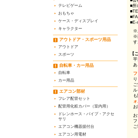
■会
テレビゲーム
■所
■T
おもちゃ
■F
ケース・ディスプレイ
■E-
キャラクター
※
※
アウトドア・スポーツ用品
す
アウトドア
【
スポーツ
平
あ
自転車・カー用品
自転車
フ
り
カー用品
ご
ル
エアコン部材
も
フレア配管セット
ォ
配管用化粧カバー（室内用）
お
ドレンホース・パイプ・アクセ
お
サリ
フ
ご
エアコン機器据付台
エアコン用電材