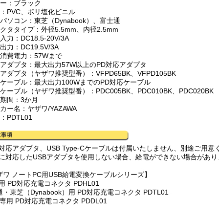
ラー：ブラック
質：PVC、ポリ塩化ビニル
パソコン：東芝（Dynabook）、富士通
クタタイプ：外径5.5mm、内径2.5mm
入力：DC18.5-20V/3A
出力：DC19.5V/3A
応消費電力：57Wまで
応アダプタ：最大出力57W以上のPD対応アダプタ
アダプタ（ヤザワ推奨型番）：VFPD65BK、VFPD105BK
応ケーブル：最大出力100WまでのPD対応ケーブル
ケーブル（ヤザワ推奨型番）：PDC005BK、PDC010BK、PDC020BK
証期間：3か月
カー名：ヤザワ/YAZAWA
：PDTL01
D対応アダプタ、USB Type-Cケーブルは付属いたしません、別途ご用意
Dに対応したUSBアダプタを使用しない場合、給電ができない場合があ
ザワ ノートPC用USB給電変換ケーブルシリーズ】
用 PD対応充電コネクタ PDHL01
・東芝（Dynabook）用 PD対応充電コネクタ PDTL01
L専用 PD対応充電コネクタ PDDL01