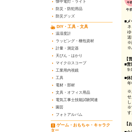
懐中電灯・ライト
防災・防犯用品
防災グッズ
■メ
DIY・工具・文具
ネ
ゆ
温湿度計
送
ラッピング・梱包資材
※
※
計量・測定器
天びん・はかり
【
マイクロスコープ
■営
9:
工業用内視鏡
工具
■休
年
電材・部材
※
文具・オフィス用品
せ
電気工事士技能試験関連
し
園芸
※
す
フォトアルバム
【
ゲーム・おもちゃ・キャラク
ター