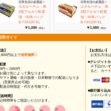
日常生活の必需品！
日常生活の必需品！
エネルーチェ 単
エネルーチェ 単
3型アルカリ乾電
4型アルカリ乾電
池 60本パック
池 60本パック
B-T3X10P-EL
B-T4X10P-EL
￥1,280
￥1,080
（税込）
（税込）
利用ガイド
配送】
【お支払い】
0,800円以上で
送料無料！
お支払方法
■クレジット
配便
※下記のい
99円～1950円
ると、カー
お届け先によって異なります。
ヤマト運輸・佐川急便・日本郵便での配送になりま
。(営業所止め可能)
配送日時指定・代引き可能です。
■銀行振り込
ジャパンネッ
配送時間】
記時間帯をご指定いただけます。