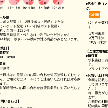
■代金引換（
け）
ール便
コポス配送（1～2日後ポスト投函）または、
代引き手数
うパケット配送（1～5日後ポスト投函）
す。
料：全国一律270円
1万円未満
配送日時指定・代引きはご利用いただけません
3万円未満
A4封筒、厚さ2.5cm以内の対応商品のみとなります。
10万円未満
営業日】
【ご注文書類
業時間
■領収書
00～18:00
領収書は出荷
業日
す。
中無休
プリントア
土日祝はお電話でのお問い合わせ対応は致しておりま
■お買い上げ
ん。ご用の方はメールにてご連絡いただければ対応致
金額を記載
ます。
しておりま
営業時間外のお問い合わせは翌営業日に対応いたしま
ん。）
。
特に指定が
ます。
お問い合わせ】
ご贈答の利
明細書の同