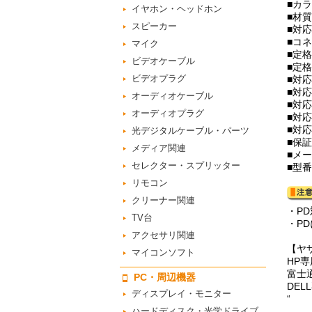
■カ
イヤホン・ヘッドホン
■材
スピーカー
■対応
■コネ
マイク
■定格
ビデオケーブル
■定格
ビデオプラグ
■対
■対
オーディオケーブル
■対応
オーディオプラグ
■対
■対応
光デジタルケーブル・パーツ
■保
メディア関連
■メー
セレクター・スプリッター
■型番
リモコン
クリーナー関連
・P
TV台
・P
アクセサリ関連
【ヤ
マイコンソフト
HP専
富士通
PC・周辺機器
DEL
ディスプレイ・モニター
“
ハードディスク・光学ドライブ