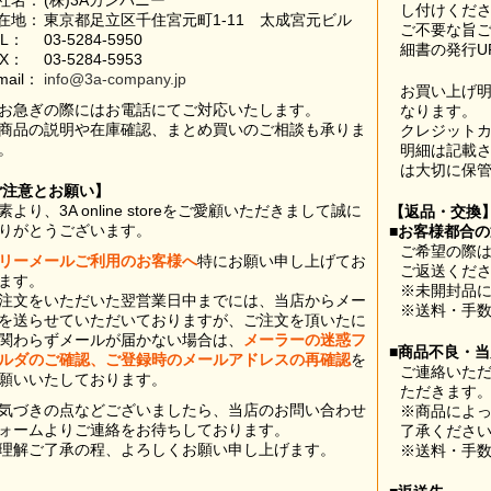
社名：
(株)3Aカンパニー
し付けくだ
在地：
東京都足立区千住宮元町1-11 太成宮元ビル
ご不要な旨
EL：
03-5284-5950
細書の発行U
AX：
03-5284-5953
mail：
info@3a-company.jp
お買い上げ
お急ぎの際にはお電話にてご対応いたします。
なります。
商品の説明や在庫確認、まとめ買いのご相談も承りま
クレジット
。
明細は記載
は大切に保
ご注意とお願い】
素より、3A online storeをご愛顧いただきまして誠に
【返品・交換
りがとうございます。
■お客様都合
ご希望の際は
リーメールご利用のお客様へ
特にお願い申し上げてお
ご返送くだ
ます。
※未開封品
注文をいただいた翌営業日中までには、当店からメー
※送料・手
を送らせていただいておりますが、ご注文を頂いたに
関わらずメールが届かない場合は、
メーラーの迷惑フ
■商品不良・
ルダのご確認、ご登録時のメールアドレスの再確認
を
ご連絡いた
願いいたしております。
ただきます
気づきの点などございましたら、当店のお問い合わせ
※商品によ
ォームよりご連絡をお待ちしております。
了承くださ
理解ご了承の程、よろしくお願い申し上げます。
※送料・手