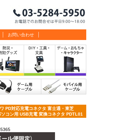
お問い合わせ
ワ PD対応充電コネクタ 富士通・東芝
パソコン用 USB充電 変換コネクタ PDTL01
5365