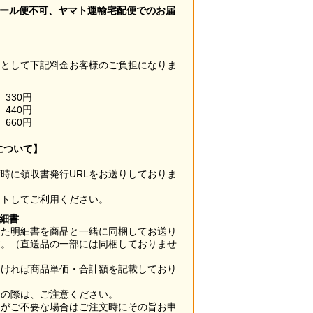
メール便不可、ヤマト運輸宅配便でのお届
料として下記料金お客様のご負担になりま
330円
440円
660円
について】
時に領収書発行URLをお送りしておりま
ウトしてご利用ください。
明細書
した明細書を商品と一緒に同梱してお送り
す。（直送品の一部には同梱しておりませ
なければ商品単価・合計額を記載しており
用の際は、ご注意ください。
梱がご不要な場合はご注文時にその旨お申