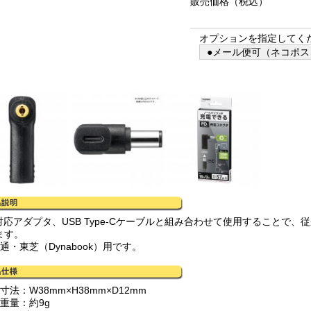
販売価格
（税込）
オプションを指定してく
●メール便可（ネコポス）
D対応アダプタ、USB Type-Cケーブルと組み合わせて使用することで
ます。
通・東芝（Dynabook）用です。
寸法：W38mm×H38mm×D12mm
重量：約9g