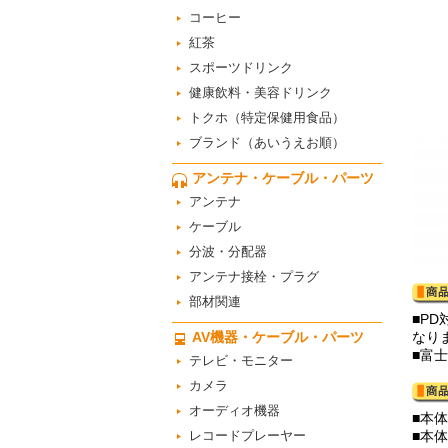
コーヒー
紅茶
スポーツドリンク
健康飲料・美容ドリンク
トクホ（特定保健用食品）
ブランド（あいうえお順）
アンテナ・ケーブル・パーツ
アンテナ
ケーブル
分波・分配器
アンテナ接栓・プラグ
部材関連
■P
AV機器・ケーブル・パーツ
なり
■富士
テレビ・モニター
カメラ
オーディオ機器
■本体
レコードプレーヤー
■本体