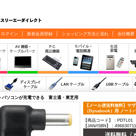
ログイン
新規会員登録
ショッピング方法と流れ
会社概要
トパソコンが充電できる 富士通・東芝用
【メール便送料無料】ヤザ
（Dynabook）用 ノート
【商品コード】：PDTL01
【JAN/ISBN】：496630711