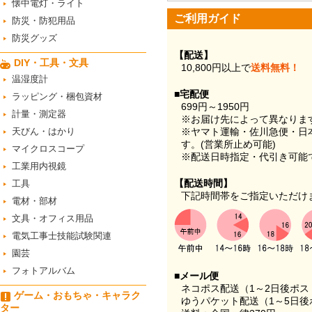
懐中電灯・ライト
ご利用ガイド
防災・防犯用品
防災グッズ
【配送】
DIY・工具・文具
10,800円以上で
送料無料！
温湿度計
■宅配便
ラッピング・梱包資材
699円～1950円
計量・測定器
※お届け先によって異なりま
天びん・はかり
※ヤマト運輸・佐川急便・日
す。(営業所止め可能)
マイクロスコープ
※配送日時指定・代引き可能
工業用内視鏡
【配送時間】
工具
下記時間帯をご指定いただけ
電材・部材
文具・オフィス用品
電気工事士技能試験関連
園芸
フォトアルバム
■メール便
ネコポス配送（1～2日後ポ
ゲーム・おもちゃ・キャラク
ゆうパケット配送（1～5日後
ター