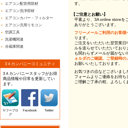
す。
エアコン配管用部材
エアコン洗浄部材
【ご注意とお願い】
エアコンカバー・フィルター
平素より、3A online st
ありがとうございます。
エアコン汎用リモコン
空調工具
フリーメールご利用のお客様
ります。
洗濯機関連
ご注文をいただいた翌営業日
冷蔵庫関連
ルを送らせていただいており
も関わらずメールが届かない
ォルダのご確認、ご登録時の
お願いいたしております。
3Ａカンパニーコミュニティ
お気づきの点などございまし
3Ａカンパニースタッフがお得
フォームよりご連絡をお待ち
商品情報や日常を更新してい
ご理解ご了承の程、よろしく
ます。
ヤフーブロ
Facebook
Twitter
グ