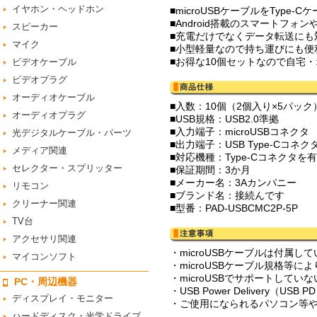
イヤホン・ヘッドホン
■microUSBケーブルをType
■Android搭載のスマートフォ
スピーカー
■充電だけでなくデータ転送にも対
マイク
■小型軽量なので持ち運びにも便
■お得な10個セットなので自宅
ビデオケーブル
ビデオプラグ
オーディオケーブル
■入数：10個（2個入り×5パック
オーディオプラグ
■USB規格：USB2.0準拠
■入力端子：microUSBコネクタ
光デジタルケーブル・パーツ
■出力端子：USB Type-Cコネク
メディア関連
■対応機種：Type-Cコネクタ
セレクター・スプリッター
■保証期間：3か月
■メーカー名：3Aカンパニー
リモコン
■ブランド名：接続んです
クリーナー関連
■型番：PAD-USBCMC2P-5P
TV台
アクセサリ関連
・microUSBケーブルは付属
マイコンソフト
・microUSBケーブル規格等
・microUSBでサポートして
PC・周辺機器
・USB Power Delivery（U
ディスプレイ・モニター
・ご使用になられるパソコン等や
ハードディスク・光学ドライブ