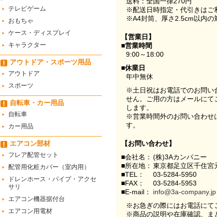
送料：全国一律270円
テレビゲーム
※配送日時指定・代引きはご
※A4封筒、厚さ2.5cm以内
おもちゃ
ケース・ディスプレイ
【営業日】
キャラクター
■営業時間
9:00～18:00
アウトドア・スポーツ用品
■休業日
アウトドア
年中無休
スポーツ
※土日祝はお電話でのお問い
せん。ご用の方はメールにて
自転車・カー用品
します。
自転車
※営業時間外のお問い合わせ
す。
カー用品
エアコン部材
【お問い合わせ】
フレア配管セット
■会社名：
(株)3Aカンパニー
■所在地：
東京都足立区千住宮元
配管用化粧カバー（室内用）
■TEL：
03-5284-5950
ドレンホース・パイプ・アクセ
■FAX：
03-5284-5953
サリ
■E-mail：
info@3a-company.jp
エアコン機器据付台
※お急ぎの際にはお電話にて
エアコン用電材
※商品の説明や在庫確認、ま