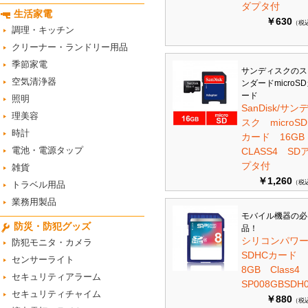
ダプタ付
生活家電
￥630
（税
調理・キッチン
クリーナー・ランドリー用品
季節家電
サンディスクのス
空気清浄器
ンダードmicroS
ード
照明
SanDisk/サン
理美容
スク microSD
時計
カード 16G
電池・電源タップ
CLASS4 SD
プタ付
雑貨
￥1,260
（税
トラベル用品
業務用製品
モバイル機器の必
防災・防犯グッズ
品！
シリコンパワ
防犯モニタ・カメラ
SDHCカード
センサーライト
8GB Class
セキュリティアラーム
SP008GBSDH0
セキュリティチャイム
￥880
（税