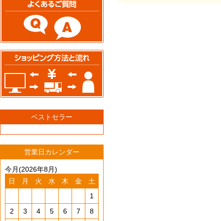
ベストセラー
営業日カレンダー
今月(2026年8月)
日
月
火
水
木
金
土
1
2
3
4
5
6
7
8