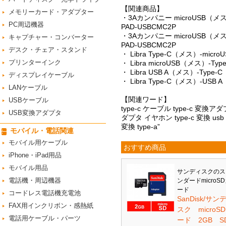
【関連商品】
メモリーカード・アダプター
・3Aカンパニー microUSB（メ
PC周辺機器
PAD-USBCMC2P
・3Aカンパニー microUSB（メ
キャプチャー・コンバーター
PAD-USBCMC2P
デスク・チェア・スタンド
・ Libra Type-C（メス）-mi
プリンターインク
・ Libra microUSB（メス）-
・ Libra USB A（メス）-Typ
ディスプレイケーブル
・ Libra Type-C（メス）-US
LANケーブル
【関連ワード】
USBケーブル
type-c ケーブル type-c 変換ア
USB変換アダプタ
ダプタ イヤホン type-c 変換 usb 
変換 type-a”
モバイル・電話関連
モバイル用ケーブル
おすすめ商品
iPhone・iPad用品
モバイル用品
サンディスクのス
電話機・周辺機器
ンダードmicroS
ード
コードレス電話機充電池
SanDisk/サン
FAX用インクリボン・感熱紙
スク microS
電話用ケーブル・パーツ
ード 2GB S