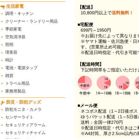
生活家電
【配送】
10,800円以上で
送料無料！
調理・キッチン
クリーナー・ランドリー用品
■宅配便
季節家電
699円～1950円
※お届け先によって異なりま
空気清浄器
※ヤマト運輸・佐川急便・日
照明
す。(営業所止め可能)
理美容
※配送日時指定・代引き可能
時計
【配送時間】
電池・電源タップ
下記時間帯をご指定いただけ
雑貨
トラベル用品
業務用製品
防災・防犯グッズ
■メール便
防犯モニタ・カメラ
ネコポス配送（1～2日後ポ
ゆうパケット配送（1～5日後
センサーライト
送料：全国一律270円
セキュリティアラーム
※配送日時指定・代引きはご
セキュリティチャイム
※A4封筒、厚さ2.5cm以内