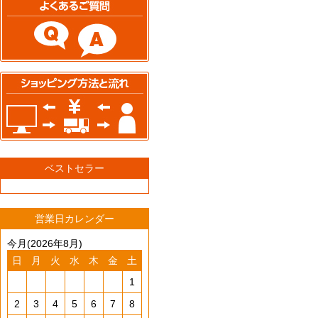
ベストセラー
営業日カレンダー
今月(2026年8月)
日
月
火
水
木
金
土
1
2
3
4
5
6
7
8