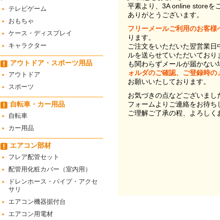
平素より、3A online st
テレビゲーム
ありがとうございます。
おもちゃ
フリーメールご利用のお客様
ケース・ディスプレイ
ります。
キャラクター
ご注文をいただいた翌営業日
ルを送らせていただいており
アウトドア・スポーツ用品
も関わらずメールが届かない
ォルダのご確認、ご登録時の
アウトドア
お願いいたしております。
スポーツ
お気づきの点などございまし
自転車・カー用品
フォームよりご連絡をお待ち
ご理解ご了承の程、よろしく
自転車
カー用品
エアコン部材
フレア配管セット
配管用化粧カバー（室内用）
ドレンホース・パイプ・アクセ
サリ
エアコン機器据付台
エアコン用電材