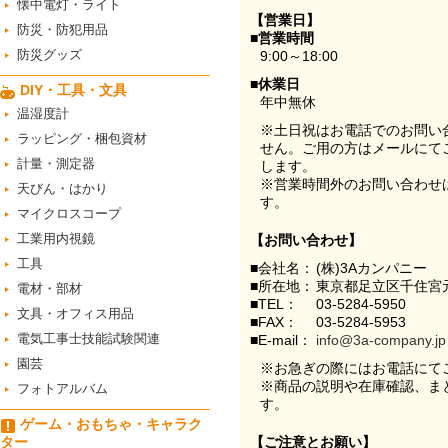
懐中電灯・ライト
【営業日】
防災・防犯用品
■営業時間
防災グッズ
9:00～18:00
■休業日
DIY・工具・文具
年中無休
温湿度計
※土日祝はお電話でのお問い
ラッピング・梱包資材
せん。ご用の方はメールにて
計量・測定器
します。
※営業時間外のお問い合わせ
天びん・はかり
す。
マイクロスコープ
工業用内視鏡
【お問い合わせ】
工具
■会社名：
(株)3Aカンパニー
■所在地：
東京都足立区千住宮元
電材・部材
■TEL：
03-5284-5950
文具・オフィス用品
■FAX：
03-5284-5953
電気工事士技能試験関連
■E-mail：
info@3a-company.jp
園芸
※お急ぎの際にはお電話にて
※商品の説明や在庫確認、ま
フォトアルバム
す。
ゲーム・おもちゃ・キャラク
ター
【ご注意とお願い】