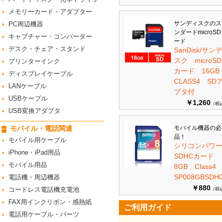
メモリーカード・アダプター
サンディスクのス
PC周辺機器
ンダードmicroS
キャプチャー・コンバーター
ード
デスク・チェア・スタンド
SanDisk/サン
スク microSD
プリンターインク
カード 16G
ディスプレイケーブル
CLASS4 SD
LANケーブル
プタ付
USBケーブル
￥1,260
（税
USB変換アダプタ
モバイル・電話関連
モバイル機器の必
品！
モバイル用ケーブル
シリコンパワ
iPhone・iPad用品
SDHCカード
モバイル用品
8GB Class
SP008GBSDH0
電話機・周辺機器
￥880
コードレス電話機充電池
（税
FAX用インクリボン・感熱紙
ご利用ガイド
電話用ケーブル・パーツ