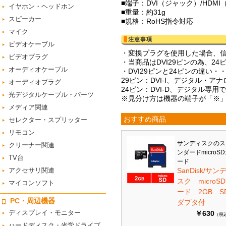
■端子：DVI（ジャック）/HDM
イヤホン・ヘッドホン
■重量：約31g
スピーカー
■規格：RoHS指令対応
マイク
ビデオケーブル
・変換プラグを使用した場合、
ビデオプラグ
・当商品はDVI29ピンの為、2
オーディオケーブル
・DVI29ピンと24ピンの違い・
29ピン：DVI-I、デジタル・ア
オーディオプラグ
24ピン：DVI-D、デジタル専用
光デジタルケーブル・パーツ
※見分け方は機器の端子が「※」
メディア関連
おすすめ商品
セレクター・スプリッター
リモコン
サンディスクのス
クリーナー関連
ンダードmicroS
TV台
ード
アクセサリ関連
SanDisk/サン
スク microS
マイコンソフト
ード 2GB S
PC・周辺機器
ダプタ付
ディスプレイ・モニター
￥630
（税
ハードディスク・光学ドライブ