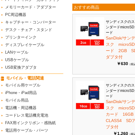
メモリーカード・アダプター
おすすめ商品
PC周辺機器
サンディスクのス
キャプチャー・コンバーター
ンダードmicroS
デスク・チェア・スタンド
ード
プリンターインク
SanDisk/サン
スク microS
ディスプレイケーブル
ード 2GB S
LANケーブル
ダプタ付
USBケーブル
￥630
（税
USB変換アダプタ
モバイル・電話関連
モバイル用ケーブル
サンディスクのス
ンダードmicroS
iPhone・iPad用品
ード
モバイル用品
SanDisk/サン
電話機・周辺機器
スク microSD
カード 16G
コードレス電話機充電池
CLASS4 SD
FAX用インクリボン・感熱紙
プタ付
電話用ケーブル・パーツ
￥1,260
（税