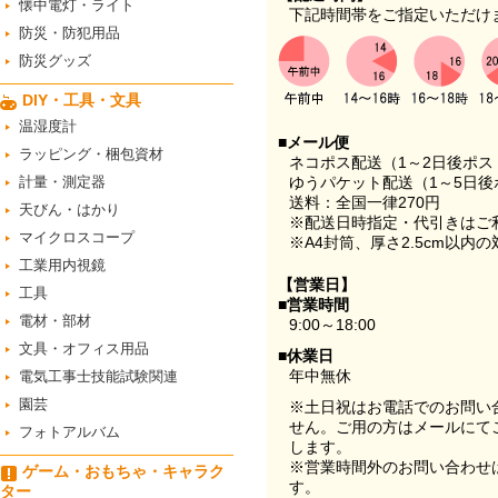
懐中電灯・ライト
下記時間帯をご指定いただけ
防災・防犯用品
防災グッズ
DIY・工具・文具
温湿度計
■メール便
ラッピング・梱包資材
ネコポス配送（1～2日後ポ
計量・測定器
ゆうパケット配送（1～5日後
送料：全国一律270円
天びん・はかり
※配送日時指定・代引きはご
マイクロスコープ
※A4封筒、厚さ2.5cm以内
工業用内視鏡
【営業日】
工具
■営業時間
電材・部材
9:00～18:00
文具・オフィス用品
■休業日
年中無休
電気工事士技能試験関連
園芸
※土日祝はお電話でのお問い
せん。ご用の方はメールにて
フォトアルバム
します。
※営業時間外のお問い合わせ
ゲーム・おもちゃ・キャラク
す。
ター