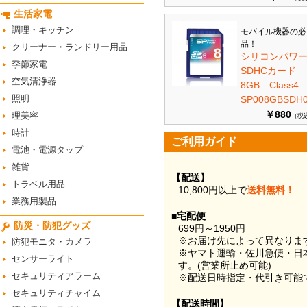
生活家電
調理・キッチン
モバイル機器の必
品！
クリーナー・ランドリー用品
シリコンパワ
季節家電
SDHCカード
空気清浄器
8GB Class
照明
SP008GBSDH0
￥880
理美容
（税
時計
ご利用ガイド
電池・電源タップ
雑貨
【配送】
トラベル用品
10,800円以上で
送料無料！
業務用製品
■宅配便
防災・防犯グッズ
699円～1950円
※お届け先によって異なりま
防犯モニタ・カメラ
※ヤマト運輸・佐川急便・日
センサーライト
す。(営業所止め可能)
セキュリティアラーム
※配送日時指定・代引き可能
セキュリティチャイム
【配送時間】