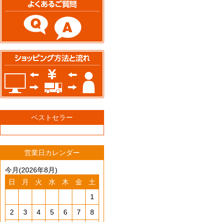
ベストセラー
営業日カレンダー
今月(2026年8月)
日
月
火
水
木
金
土
1
2
3
4
5
6
7
8