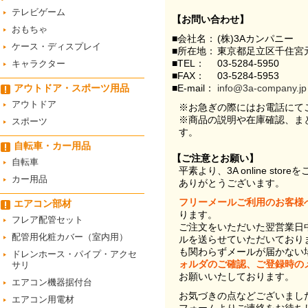
テレビゲーム
【お問い合わせ】
おもちゃ
■会社名：
(株)3Aカンパニー
ケース・ディスプレイ
■所在地：
東京都足立区千住宮元
■TEL：
03-5284-5950
キャラクター
■FAX：
03-5284-5953
アウトドア・スポーツ用品
■E-mail：
info@3a-company.jp
アウトドア
※お急ぎの際にはお電話にて
※商品の説明や在庫確認、ま
スポーツ
す。
自転車・カー用品
【ご注意とお願い】
自転車
平素より、3A online st
カー用品
ありがとうございます。
フリーメールご利用のお客様
エアコン部材
ります。
フレア配管セット
ご注文をいただいた翌営業日
配管用化粧カバー（室内用）
ルを送らせていただいており
も関わらずメールが届かない
ドレンホース・パイプ・アクセ
ォルダのご確認、ご登録時の
サリ
お願いいたしております。
エアコン機器据付台
お気づきの点などございまし
エアコン用電材