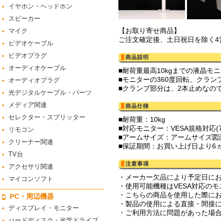
イヤホン・ヘッドホン
スピーカー
【お取り寄せ商品】
マイク
ご注文確定後、土日祝日を除く4
ビデオケーブル
ビデオプラグ
オーディオケーブル
■耐荷重最高10kgまでの液晶
■モニターの360度回転、クラ
オーディオプラグ
■クランプ部分は、2本止めなの
光デジタルケーブル・パーツ
メディア関連
セレクター・スプリッター
■耐荷重：10kg
■対応モニター：VESA規格対応(75
リモコン
■アームサイズ：アームサイズ図
クリーナー関連
■保証期間：お買い上げ日より6
TV台
アクセサリ関連
・メーカー欠品により予定日に
マイコンソフト
・使用可能機種はVESA対応の
・こちらの商品を使用した際に
PC・周辺機器
・製品の使用による直接・間接
ディスプレイ・モニター
・ご利用方法に問題があった場
ハードディスク・光学ドライブ