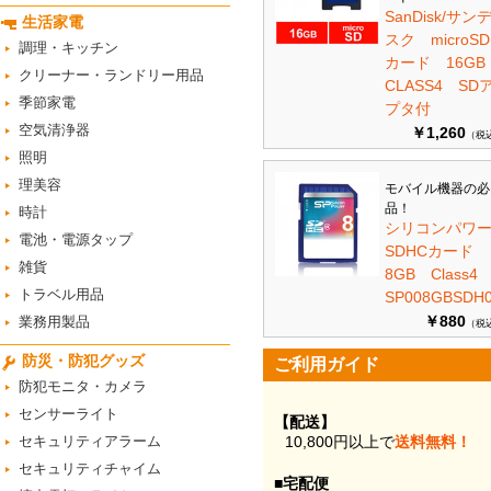
SanDisk/サン
生活家電
スク microSD
調理・キッチン
カード 16G
クリーナー・ランドリー用品
CLASS4 SD
季節家電
プタ付
空気清浄器
￥1,260
（税
照明
理美容
モバイル機器の必
品！
時計
シリコンパワ
電池・電源タップ
SDHCカード
雑貨
8GB Class
トラベル用品
SP008GBSDH0
￥880
業務用製品
（税
防災・防犯グッズ
ご利用ガイド
防犯モニタ・カメラ
センサーライト
【配送】
セキュリティアラーム
10,800円以上で
送料無料！
セキュリティチャイム
■宅配便