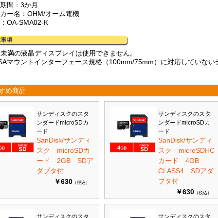
証期間：3か月
ーカー名：OHM/オーム電機
：OA-SMA02-K
kg未満の液晶ディスプレイは使用できません。
ESAマウントインターフェース規格（100mm/75mm）に対応してい
すめ商品
サンディスクのスタ
サンディスクのスタ
ンダードmicroSDカ
ンダードmicroSDカ
ード
ード
SanDisk/サンディ
SanDisk/サンディ
スク microSDカ
スク microSDHC
ード 2GB SDア
カード 4GB
ダプタ付
CLASS4 SDアダ
プタ付
￥630
（税込）
￥630
（税込）
サンディスクのスタ
サンディスクのスタ