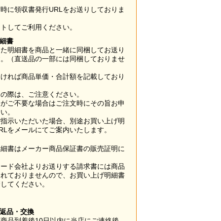
時に領収書発行URLをお送りしておりま
ウトしてご利用ください。
明細書
した明細書を商品と一緒に同梱してお送り
す。（直送品の一部には同梱しておりませ
なければ商品単価・合計額を記載しており
用の際は、ご注意ください。
梱がご不要な場合はご注文時にその旨お申
さい。
ご指示いただいた場合、別途お買い上げ明
RLをメールにてご案内いたします。
明細書はメーカー商品保証書の販売証明に
カード会社よりお送りする請求書には商品
されておりませんので、お買い上げ明細書
管してください。
】
の返品・交換
商品到着後10日以内に当店にご連絡後、