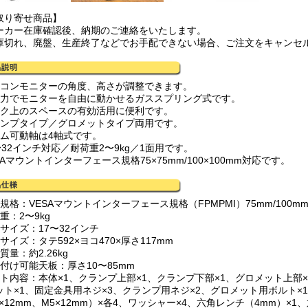
取り寄せ商品】
ーカー在庫確認後、納期のご連絡をいたします。
庫切れ、廃盤、生産終了などでお手配できない場合、ご注文をキャンセ
ソコンモニターの角度、高さが調整できます。
い力でモニターを自由に動かせるガススプリング式です。
スク上のスペースの有効活用に便利です。
ランプタイプ／グロメットタイプ両用です。
ーム可動軸は4軸式です。
〜32インチ対応／耐荷重2〜9kg／1面用です。
SAマウントインターフェース規格75×75mm/100×100mm対応です。
規格：VESAマウントインターフェース規格（FPMPMI）75mm/100m
重：2〜9kg
サイズ：17〜32インチ
サイズ：タテ592×ヨコ470×厚さ117mm
質量：約2.26kg
り付け可能天板：厚さ10〜85mm
ット内容：本体×1、クランプ上部×1、クランプ下部×1、グロメット上部
ット×1、固定金具用ネジ×3、クランプ用ネジ×2、グロメット用ボルト×
×12mm、M5×12mm）×各4、ワッシャー×4、六角レンチ（4mm）×