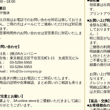
■領収書
00～18:00
領収書は出荷
業日
す。
中無休
プリントア
土日祝はお電話でのお問い合わせ対応は致しておりま
■お買い上げ
ん。ご用の方はメールにてご連絡いただければ対応致
金額を記載
ます。
しておりま
営業時間外のお問い合わせは翌営業日に対応いたしま
ん。）
。
特に指定が
ます。
お問い合わせ】
ご贈答の利
明細書の同
社名：
(株)3Aカンパニー
し付けくだ
在地：
東京都足立区千住宮元町1-11 太成宮元ビル
ご不要な旨
EL：
03-5284-5950
細書の発行U
AX：
03-5284-5953
mail：
info@3a-company.jp
お買い上げ
お急ぎの際にはお電話にてご対応いたします。
なります。
商品の説明や在庫確認、まとめ買いのご相談も承りま
クレジット
。
明細は記載
は大切に保
ご注意とお願い】
素より、3A online storeをご愛顧いただきまして誠に
【返品・交換
りがとうございます。
■お客様都合
ご希望の際は