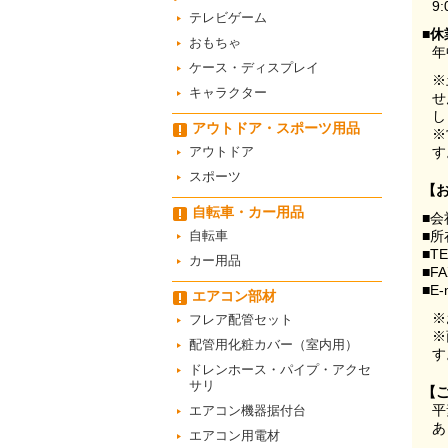
9:
テレビゲーム
■休
おもちゃ
年
ケース・ディスプレイ
※
キャラクター
せ
し
アウトドア・スポーツ用品
※
アウトドア
す
スポーツ
【
自転車・カー用品
■会
自転車
■所
■T
カー用品
■F
■E-
エアコン部材
※
フレア配管セット
※
配管用化粧カバー（室内用）
す
ドレンホース・パイプ・アクセ
サリ
【
平
エアコン機器据付台
あ
エアコン用電材