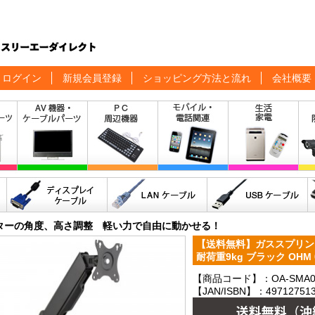
ログイン
新規会員登録
ショッピング方法と流れ
会社概要
ターの角度、高さ調整 軽い力で自由に動かせる！
【送料無料】ガススプリング
耐荷重9kg ブラック OHM 0
【商品コード】：OA-SMA0
【JAN/ISBN】：497127513