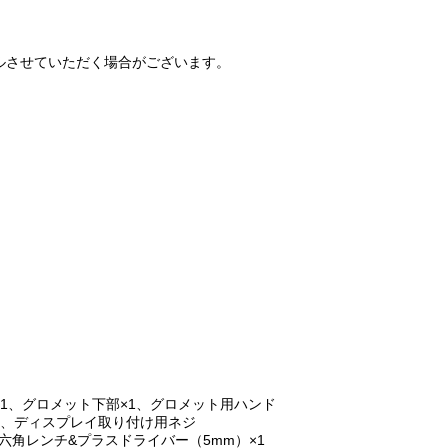
ルさせていただく場合がございます。
m
×1、グロメット下部×1、グロメット用ハンド
1、ディスプレイ取り付け用ネジ
1、六角レンチ&プラスドライバー（5mm）×1