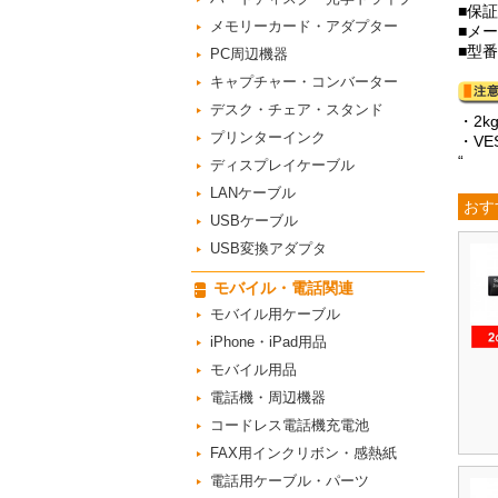
■保
メモリーカード・アダプター
■メ
■型番
PC周辺機器
キャプチャー・コンバーター
デスク・チェア・スタンド
・2
プリンターインク
・V
“
ディスプレイケーブル
LANケーブル
おす
USBケーブル
USB変換アダプタ
モバイル・電話関連
モバイル用ケーブル
iPhone・iPad用品
モバイル用品
電話機・周辺機器
コードレス電話機充電池
FAX用インクリボン・感熱紙
電話用ケーブル・パーツ