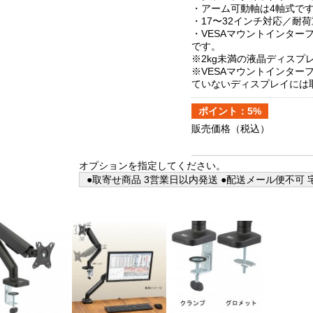
・アーム可動軸は4軸式で
・17〜32インチ対応／耐荷
・VESAマウントインターフェ
です。
※2kg未満の液晶ディスプ
※VESAマウントインターフ
ていないディスプレイには
ポイント：5%
販売価格
（税込）
オプションを指定してください。
●取寄せ商品 3営業日以内発送 ●配送メール便不可 宅