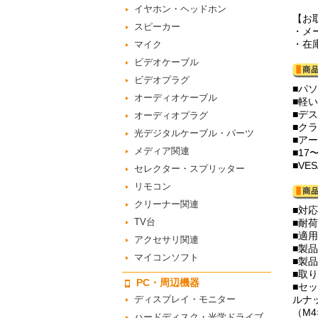
イヤホン・ヘッドホン
【お
スピーカー
・メ
・在
マイク
ビデオケーブル
ビデオプラグ
■パ
オーディオケーブル
■軽
■デ
オーディオプラグ
■ク
光デジタルケーブル・パーツ
■ア
メディア関連
■17
■VE
セレクター・スプリッター
リモコン
クリーナー関連
■対応
TV台
■耐荷
■適用
アクセサリ関連
■製品
マイコンソフト
■製品
■取
PC・周辺機器
■セ
ディスプレイ・モニター
ルナ
（M4
ハードディスク・光学ドライブ