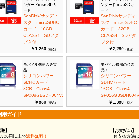
ンダードmicroSDカ
ンダードmicroSDカ
ード
ード
SanDisk/サンディ
SanDisk/サンディ
スク microSDHC
スク microSDHC
カード 16GB
カード 32GB
CLASS4 SDアダ
CLASS4 SDアダ
プタ付
プタ付
￥1,260
￥2,280
（税込）
（税込）
モバイル機器の必需
モバイル機器の必需
品！
品！
シリコンパワー
シリコンパワー
SDHCカード
SDHCカード
8GB Class4
16GB Class4
SP008GBSDH004V10
SP016GBSDH004V
￥880
￥1,380
（税込）
（税込）
利用ガイド
配送】
【お支払い】
0,800円以上で
送料無料！
お支払方法