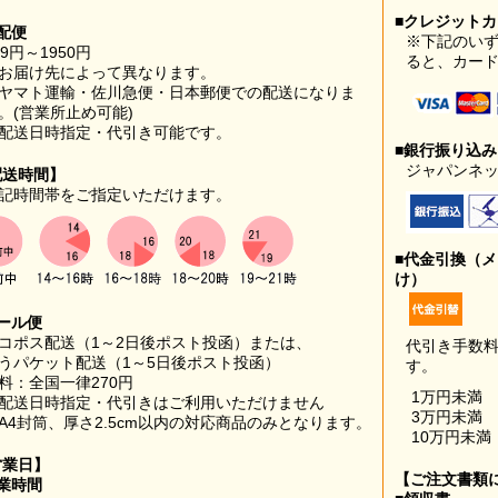
■クレジット
配便
※下記のい
99円～1950円
ると、カー
お届け先によって異なります。
ヤマト運輸・佐川急便・日本郵便での配送になりま
。(営業所止め可能)
配送日時指定・代引き可能です。
■銀行振り込
ジャパンネッ
配送時間】
記時間帯をご指定いただけます。
■代金引換（
け）
ール便
コポス配送（1～2日後ポスト投函）または、
代引き手数
うパケット配送（1～5日後ポスト投函）
す。
料：全国一律270円
1万円未満
配送日時指定・代引きはご利用いただけません
3万円未満
A4封筒、厚さ2.5cm以内の対応商品のみとなります。
10万円未満
営業日】
【ご注文書類
業時間