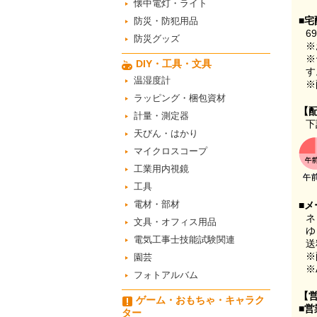
懐中電灯・ライト
■宅
防災・防犯用品
6
防災グッズ
※
※
DIY・工具・文具
す
温湿度計
※
ラッピング・梱包資材
【
計量・測定器
下
天びん・はかり
マイクロスコープ
工業用内視鏡
工具
電材・部材
■メ
ネ
文具・オフィス用品
ゆ
電気工事士技能試験関連
送
※
園芸
※
フォトアルバム
【
ゲーム・おもちゃ・キャラク
■営
ター