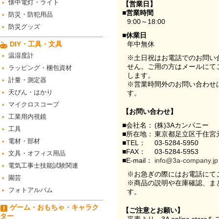
懐中電灯・ライト
【営業日】
■営業時間
防災・防犯用品
9:00～18:00
防災グッズ
■休業日
DIY・工具・文具
年中無休
温湿度計
※土日祝はお電話でのお問い
せん。ご用の方はメールにて
ラッピング・梱包資材
します。
計量・測定器
※営業時間外のお問い合わせ
天びん・はかり
す。
マイクロスコープ
【お問い合わせ】
工業用内視鏡
■会社名：
(株)3Aカンパニー
工具
■所在地：
東京都足立区千住宮元
電材・部材
■TEL：
03-5284-5950
■FAX：
03-5284-5953
文具・オフィス用品
■E-mail：
info@3a-company.jp
電気工事士技能試験関連
※お急ぎの際にはお電話にて
園芸
※商品の説明や在庫確認、ま
フォトアルバム
す。
ゲーム・おもちゃ・キャラク
【ご注意とお願い】
ター