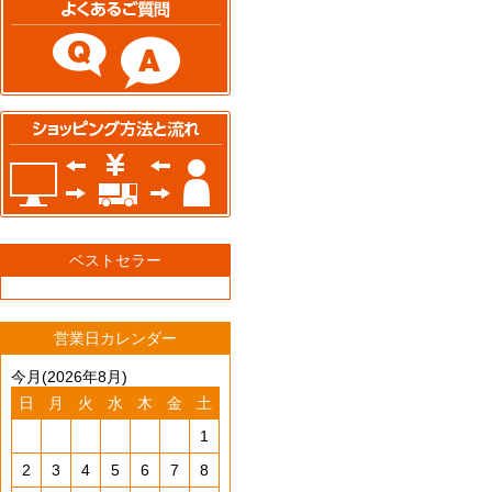
ベストセラー
営業日カレンダー
今月(2026年8月)
日
月
火
水
木
金
土
1
2
3
4
5
6
7
8