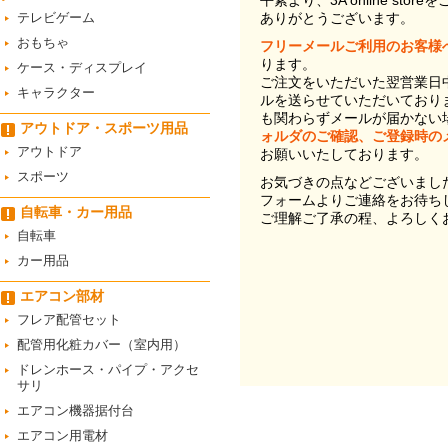
平素より、3A online st
テレビゲーム
ありがとうございます。
おもちゃ
フリーメールご利用のお客様
ります。
ケース・ディスプレイ
ご注文をいただいた翌営業日
キャラクター
ルを送らせていただいており
も関わらずメールが届かない
アウトドア・スポーツ用品
ォルダのご確認、ご登録時の
アウトドア
お願いいたしております。
スポーツ
お気づきの点などございまし
フォームよりご連絡をお待ち
自転車・カー用品
ご理解ご了承の程、よろしく
自転車
カー用品
エアコン部材
フレア配管セット
配管用化粧カバー（室内用）
ドレンホース・パイプ・アクセ
サリ
エアコン機器据付台
エアコン用電材