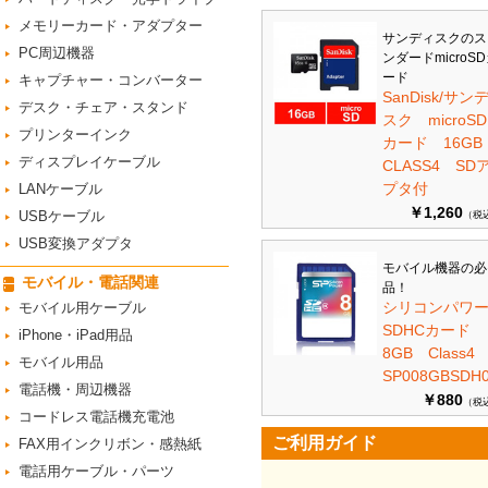
メモリーカード・アダプター
サンディスクのス
PC周辺機器
ンダードmicroS
ード
キャプチャー・コンバーター
SanDisk/サン
デスク・チェア・スタンド
スク microSD
プリンターインク
カード 16G
ディスプレイケーブル
CLASS4 SD
プタ付
LANケーブル
￥1,260
USBケーブル
（税
USB変換アダプタ
モバイル機器の必
モバイル・電話関連
品！
シリコンパワ
モバイル用ケーブル
SDHCカード
iPhone・iPad用品
8GB Class
モバイル用品
SP008GBSDH0
電話機・周辺機器
￥880
（税
コードレス電話機充電池
ご利用ガイド
FAX用インクリボン・感熱紙
電話用ケーブル・パーツ