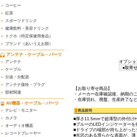
コーヒー
紅茶
スポーツドリンク
健康飲料・美容ドリンク
トクホ（特定保健用食品）
ブランド（あいうえお順）
アンテナ・ケーブル・パーツ
オプショ
アンテナ
●取寄せ
ケーブル
分波・分配器
アンテナ接栓・プラグ
【お取り寄せ商品】
部材関連
・メーカー在庫確認後、納期の
・在庫切れ、廃盤、生産終了な
AV機器・ケーブル・パーツ
テレビ・モニター
カメラ
■厚さ11.5mmで超薄型の外付け
■ブルーのLEDインジケーター
オーディオ機器
■ドライブの端部が持ち上がっ
レコードプレーヤー
■光沢のある滑らかな表面が、薄