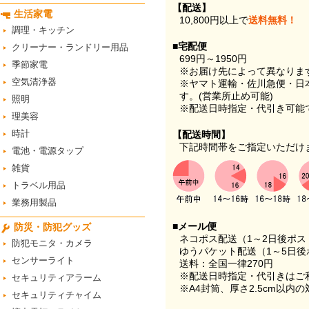
【配送】
生活家電
10,800円以上で
送料無料！
調理・キッチン
■宅配便
クリーナー・ランドリー用品
699円～1950円
季節家電
※お届け先によって異なりま
空気清浄器
※ヤマト運輸・佐川急便・日
す。(営業所止め可能)
照明
※配送日時指定・代引き可能
理美容
時計
【配送時間】
下記時間帯をご指定いただけ
電池・電源タップ
雑貨
トラベル用品
業務用製品
■メール便
防災・防犯グッズ
ネコポス配送（1～2日後ポ
防犯モニタ・カメラ
ゆうパケット配送（1～5日後
センサーライト
送料：全国一律270円
※配送日時指定・代引きはご
セキュリティアラーム
※A4封筒、厚さ2.5cm以内
セキュリティチャイム