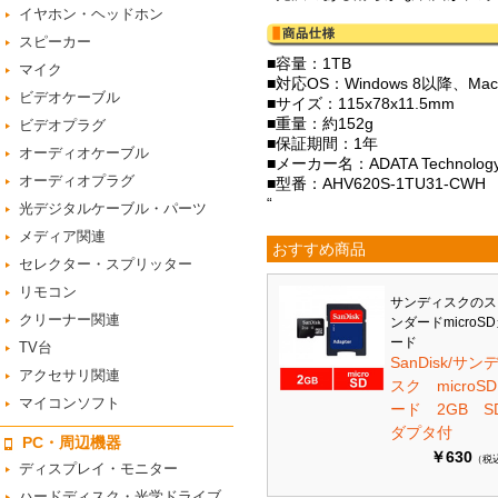
イヤホン・ヘッドホン
スピーカー
■容量：1TB
マイク
■対応OS：Windows 8以降、Mac OS
ビデオケーブル
■サイズ：115x78x11.5mm
■重量：約152g
ビデオプラグ
■保証期間：1年
オーディオケーブル
■メーカー名：ADATA Technolog
オーディオプラグ
■型番：AHV620S-1TU31-CWH
“
光デジタルケーブル・パーツ
メディア関連
おすすめ商品
セレクター・スプリッター
リモコン
サンディスクのス
クリーナー関連
ンダードmicroS
ード
TV台
SanDisk/サン
アクセサリ関連
スク microS
マイコンソフト
ード 2GB S
ダプタ付
PC・周辺機器
￥630
（税
ディスプレイ・モニター
ハードディスク・光学ドライブ