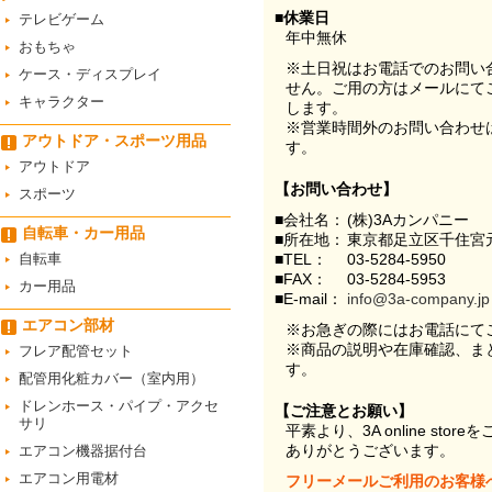
■休業日
テレビゲーム
年中無休
おもちゃ
※土日祝はお電話でのお問い
ケース・ディスプレイ
せん。ご用の方はメールにて
キャラクター
します。
※営業時間外のお問い合わせ
アウトドア・スポーツ用品
す。
アウトドア
【お問い合わせ】
スポーツ
■会社名：
(株)3Aカンパニー
自転車・カー用品
■所在地：
東京都足立区千住宮元
自転車
■TEL：
03-5284-5950
■FAX：
03-5284-5953
カー用品
■E-mail：
info@3a-company.jp
エアコン部材
※お急ぎの際にはお電話にて
※商品の説明や在庫確認、ま
フレア配管セット
す。
配管用化粧カバー（室内用）
ドレンホース・パイプ・アクセ
【ご注意とお願い】
サリ
平素より、3A online st
ありがとうございます。
エアコン機器据付台
エアコン用電材
フリーメールご利用のお客様