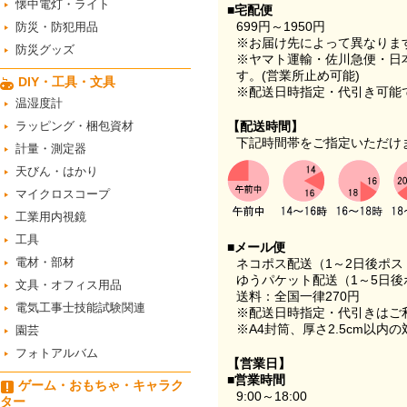
懐中電灯・ライト
■宅配便
699円～1950円
防災・防犯用品
※お届け先によって異なりま
防災グッズ
※ヤマト運輸・佐川急便・日
す。(営業所止め可能)
DIY・工具・文具
※配送日時指定・代引き可能
温湿度計
ラッピング・梱包資材
【配送時間】
下記時間帯をご指定いただけ
計量・測定器
天びん・はかり
マイクロスコープ
工業用内視鏡
工具
■メール便
電材・部材
ネコポス配送（1～2日後ポ
ゆうパケット配送（1～5日後
文具・オフィス用品
送料：全国一律270円
電気工事士技能試験関連
※配送日時指定・代引きはご
※A4封筒、厚さ2.5cm以内
園芸
フォトアルバム
【営業日】
■営業時間
ゲーム・おもちゃ・キャラク
9:00～18:00
ター