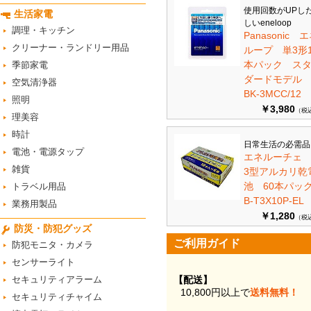
使用回数がUPし
生活家電
しいeneloop
調理・キッチン
Panasonic 
クリーナー・ランドリー用品
ループ 単3形1
本パック ス
季節家電
ダードモデ
空気清浄器
BK-3MCC/12
照明
￥3,980
（税
理美容
時計
日常生活の必需品
電池・電源タップ
エネルーチェ
雑貨
3型アルカリ乾
池 60本パ
トラベル用品
B-T3X10P-EL
業務用製品
￥1,280
（税
防災・防犯グッズ
ご利用ガイド
防犯モニタ・カメラ
センサーライト
セキュリティアラーム
【配送】
10,800円以上で
送料無料！
セキュリティチャイム