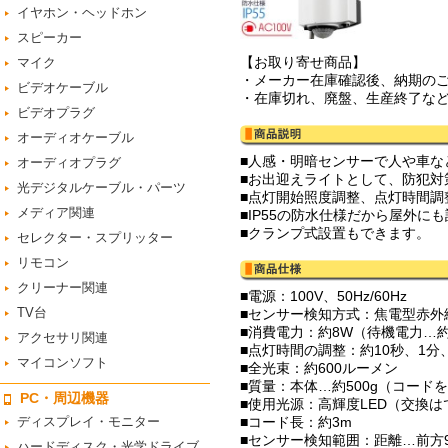
イヤホン・ヘッドホン
スピーカー
【お取り寄せ商品】
マイク
・メーカー在庫確認後、納期の
ビデオケーブル
・在庫切れ、廃盤、生産終了な
ビデオプラグ
オーディオケーブル
■人感・明暗センサーで人や車な
オーディオプラグ
■お出迎えライトとして、防犯対
光デジタルケーブル・パーツ
■点灯開始照度調整、点灯時間調
メディア関連
■IP55の防水仕様だから屋外に
■クランプ式設置もできます。
セレクター・スプリッター
リモコン
クリーナー関連
■電源：100V、50Hz/60Hz
TV台
■センサー検知方式：焦電型赤外
■消費電力：約8W（待機電力…約
アクセサリ関連
■点灯時間の調整：約10秒、1分、
マイコンソフト
■全光束：約600ルーメン
■質量：本体…約500g（コード
PC・周辺機器
■使用光源：高輝度LED（交換
ディスプレイ・モニター
■コード長：約3m
■センサー検知範囲：距離…前方9
ハードディスク・光学ドライブ