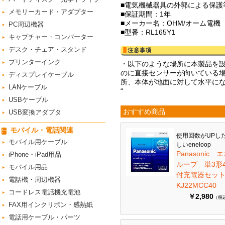
■電気機械器具の外郭による保護等
メモリーカード・アダプター
■保証期間：1年
■メーカー名：OHM/オーム電機
PC周辺機器
■型番：RL165Y1
キャプチャー・コンバーター
デスク・チェア・スタンド
プリンターインク
・以下のような場所に本製品を
のに直接センサーが向いている
ディスプレイケーブル
所、本体が地面に対して水平に
LANケーブル
“
USBケーブル
おすすめ商品
USB変換アダプタ
モバイル・電話関連
使用回数がUPし
モバイル用ケーブル
しいeneloop
Panasonic 
iPhone・iPad用品
ループ 単3形
モバイル用品
付充電器セット 
電話機・周辺機器
KJ22MCC40
コードレス電話機充電池
￥2,980
（税
FAX用インクリボン・感熱紙
電話用ケーブル・パーツ