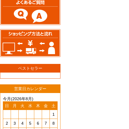
ベストセラー
営業日カレンダー
今月(2026年8月)
日
月
火
水
木
金
土
1
2
3
4
5
6
7
8