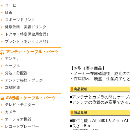
コーヒー
紅茶
スポーツドリンク
健康飲料・美容ドリンク
トクホ（特定保健用食品）
ブランド（あいうえお順）
アンテナ・ケーブル・パーツ
アンテナ
ケーブル
【お取り寄せ商品】
分波・分配器
・メーカー在庫確認後、納期の
・在庫切れ、廃盤、生産終了な
アンテナ接栓・プラグ
部材関連
■アンテナとカメラの間にケーブ
AV機器・ケーブル・パーツ
■アンテナの位置のみ変更できる
テレビ・モニター
カメラ
オーディオ機器
■取付可能：AT-8801カメラ（AT-88
■長さ：5m
レコードプレーヤー