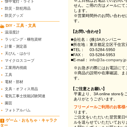
※土日祝はお電話でのお問い
懐中電灯・ライト
せん。ご用の方はメールにて
防災・防犯用品
します。
防災グッズ
※営業時間外のお問い合わせ
す。
DIY・工具・文具
【お問い合わせ】
温湿度計
ラッピング・梱包資材
■会社名：
(株)3Aカンパニー
■所在地：
東京都足立区千住宮元
計量・測定器
■TEL：
03-5284-5950
天びん・はかり
■FAX：
03-5284-5953
■E-mail：
info@3a-company.jp
マイクロスコープ
工業用内視鏡
※お急ぎの際にはお電話にて
※商品の説明や在庫確認、ま
工具
す。
電材・部材
【ご注意とお願い】
文具・オフィス用品
平素より、3A online st
電気工事士技能試験関連
ありがとうございます。
園芸
フリーメールご利用のお客様
フォトアルバム
ります。
ご注文をいただいた翌営業日
ゲーム・おもちゃ・キャラク
ルを送らせていただいており
ター