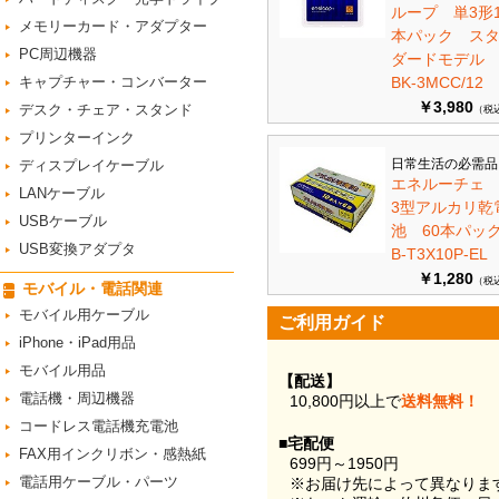
ループ 単3形1
メモリーカード・アダプター
本パック ス
PC周辺機器
ダードモデ
キャプチャー・コンバーター
BK-3MCC/12
￥3,980
デスク・チェア・スタンド
（税
プリンターインク
日常生活の必需品
ディスプレイケーブル
エネルーチェ
LANケーブル
3型アルカリ乾
USBケーブル
池 60本パ
USB変換アダプタ
B-T3X10P-EL
￥1,280
（税
モバイル・電話関連
モバイル用ケーブル
ご利用ガイド
iPhone・iPad用品
モバイル用品
【配送】
電話機・周辺機器
10,800円以上で
送料無料！
コードレス電話機充電池
■宅配便
FAX用インクリボン・感熱紙
699円～1950円
電話用ケーブル・パーツ
※お届け先によって異なりま