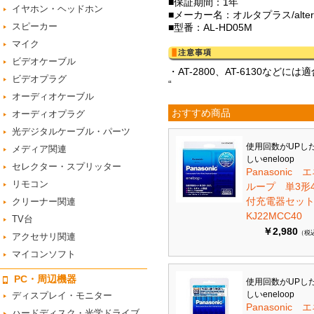
■保証期間：1年
イヤホン・ヘッドホン
■メーカー名：オルタプラス/alter
スピーカー
■型番：AL-HD05M
マイク
ビデオケーブル
・AT-2800、AT-6130
ビデオプラグ
“
オーディオケーブル
おすすめ商品
オーディオプラグ
光デジタルケーブル・パーツ
使用回数がUPし
メディア関連
しいeneloop
セレクター・スプリッター
Panasonic 
リモコン
ループ 単3形
付充電器セット 
クリーナー関連
KJ22MCC40
TV台
￥2,980
（税
アクセサリ関連
マイコンソフト
PC・周辺機器
使用回数がUPし
しいeneloop
ディスプレイ・モニター
Panasonic 
ハードディスク・光学ドライブ