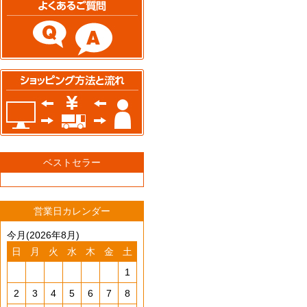
ベストセラー
営業日カレンダー
今月(2026年8月)
日
月
火
水
木
金
土
1
2
3
4
5
6
7
8