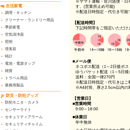
※ヤマト運輸・佐川急便・日
生活家電
す。(営業所止め可能)
※配送日時指定・代引き可能
調理・キッチン
クリーナー・ランドリー用品
【配送時間】
季節家電
下記時間帯をご指定いただけ
空気清浄器
照明
理美容
時計
■メール便
電池・電源タップ
ネコポス配送（1～2日後ポ
雑貨
ゆうパケット配送（1～5日後
送料：全国一律270円
トラベル用品
※配送日時指定・代引きはご
業務用製品
※A4封筒、厚さ2.5cm以内
防災・防犯グッズ
【営業日】
防犯モニタ・カメラ
■営業時間
9:00～18:00
センサーライト
セキュリティアラーム
■休業日
年中無休
セキュリティチャイム