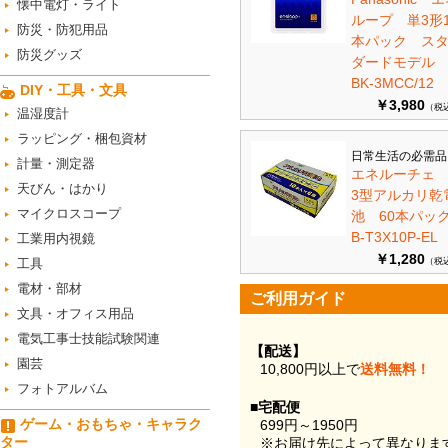
懐中電灯・ライト
ループ 単3形1
防災・防犯用品
本パック ス
防災グッズ
ダードモデ
BK-3MCC/12
DIY・工具・文具
￥3,980
（税
温湿度計
ラッピング・梱包資材
日常生活の必需品
計量・測定器
エネルーチェ
天びん・はかり
3型アルカリ乾
マイクロスコープ
池 60本パ
B-T3X10P-EL
工業用内視鏡
￥1,280
工具
（税
電材・部材
ご利用ガイド
文具・オフィス用品
電気工事士技能試験関連
【配送】
園芸
10,800円以上で
送料無料！
フォトアルバム
■宅配便
ゲーム・おもちゃ・キャラク
699円～1950円
ター
※お届け先によって異なりま