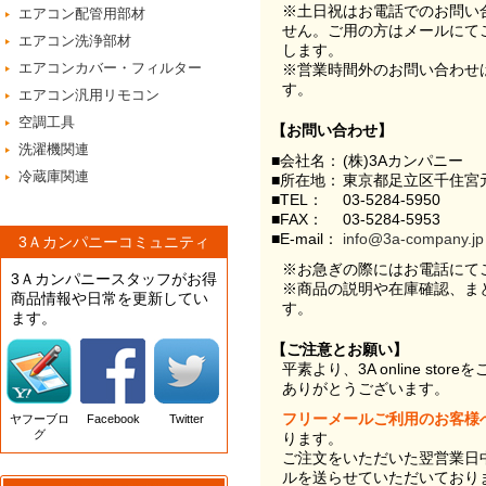
※土日祝はお電話でのお問い
エアコン配管用部材
せん。ご用の方はメールにて
エアコン洗浄部材
します。
エアコンカバー・フィルター
※営業時間外のお問い合わせ
す。
エアコン汎用リモコン
空調工具
【お問い合わせ】
洗濯機関連
■会社名：
(株)3Aカンパニー
冷蔵庫関連
■所在地：
東京都足立区千住宮元
■TEL：
03-5284-5950
■FAX：
03-5284-5953
■E-mail：
info@3a-company.jp
3Ａカンパニーコミュニティ
※お急ぎの際にはお電話にて
3Ａカンパニースタッフがお得
※商品の説明や在庫確認、ま
商品情報や日常を更新してい
す。
ます。
【ご注意とお願い】
平素より、3A online st
ありがとうございます。
フリーメールご利用のお客様
ヤフーブロ
Facebook
Twitter
グ
ります。
ご注文をいただいた翌営業日
ルを送らせていただいており