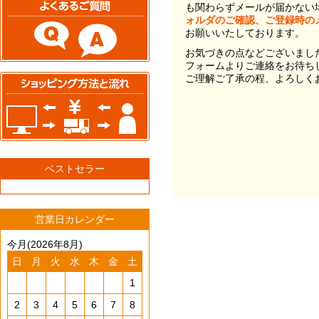
も関わらずメールが届かない
ォルダのご確認、ご登録時の
お願いいたしております。
お気づきの点などございまし
フォームよりご連絡をお待ち
ご理解ご了承の程、よろしく
ベストセラー
営業日カレンダー
今月(2026年8月)
日
月
火
水
木
金
土
1
2
3
4
5
6
7
8