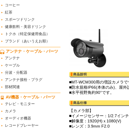
コーヒー
紅茶
スポーツドリンク
健康飲料・美容ドリンク
トクホ（特定保健用食品）
ブランド（あいうえお順）
アンテナ・ケーブル・パーツ
アンテナ
ケーブル
分波・分配器
アンテナ接栓・プラグ
■MT-WCM300用の増設カメラ
部材関連
■防水規格IP66(本体のみ)、屋
■水平視野角約90°です。
AV機器・ケーブル・パーツ
テレビ・モニター
【カメラ部】
カメラ
■イメージセンサー：1/2.7インチカラ
オーディオ機器
■解像度：1920(H)ｘ1080(V)
レコードプレーヤー
■レンズ：3.9mm F2.0