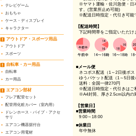
※ヤマト運輸・佐川急便・日
テレビゲーム
す。(営業所止め可能)
おもちゃ
※配送日時指定・代引き可能
ケース・ディスプレイ
【配送時間】
キャラクター
下記時間帯をご指定いただけ
アウトドア・スポーツ用品
アウトドア
スポーツ
自転車・カー用品
■メール便
自転車
ネコポス配送（1～2日後ポ
ゆうパケット配送（1～5日後
カー用品
送料：全国一律270円
※配送日時指定・代引きはご
エアコン部材
※A4封筒、厚さ2.5cm以内
フレア配管セット
配管用化粧カバー（室内用）
【営業日】
■営業時間
ドレンホース・パイプ・アクセ
9:00～18:00
サリ
エアコン機器据付台
■休業日
年中無休
エアコン用電材