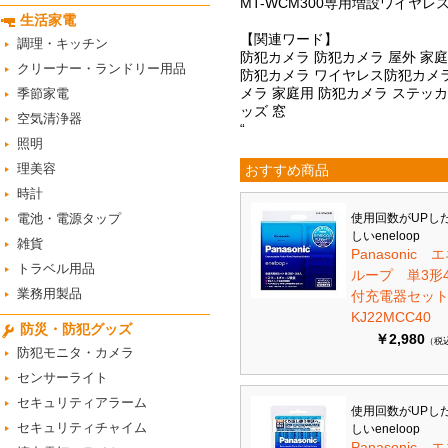
MT-WCM300専用増設ワイヤレス
生活家電
【関連ワード】
調理・キッチン
防犯カメラ 防犯カメラ 屋外 家庭用
クリーナー・ランドリー用品
防犯カメラ ワイヤレス防犯カメラ
メラ 家庭用 防犯カメラ ステッカ
季節家電
ッズ 窓
空気清浄器
“
照明
理美容
おすすめ商品
時計
電池・電源タップ
使用回数がUPし
しいeneloop
雑貨
Panasonic 
トラベル用品
ループ 単3形
業務用製品
付充電器セット 
KJ22MCC40
防災・防犯グッズ
￥2,980
（税
防犯モニタ・カメラ
センサーライト
セキュリティアラーム
使用回数がUPし
セキュリティチャイム
しいeneloop
Panasonic 