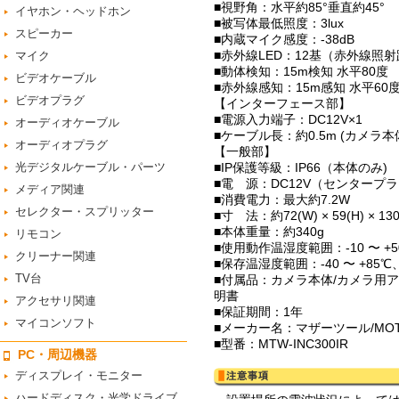
■視野角：水平約85°垂直約45°
イヤホン・ヘッドホン
■被写体最低照度：3lux
スピーカー
■内蔵マイク感度：-38dB
■赤外線LED：12基（赤外線照
マイク
■動体検知：15m検知 水平80度
ビデオケーブル
■赤外線感知：15m感知 水平60
ビデオプラグ
【インターフェース部】
■電源入力端子：DC12V×1
オーディオケーブル
■ケーブル長：約0.5m (カメラ
オーディオプラグ
【一般部】
光デジタルケーブル・パーツ
■IP保護等級：IP66（本体のみ)
■電 源：DC12V（センタープ
メディア関連
■消費電力：最大約7.2W
セレクター・スプリッター
■寸 法：約72(W) × 59(H) × 13
■本体重量：約340g
リモコン
■使用動作温湿度範囲：-10 〜 +
クリーナー関連
■保存温湿度範囲：-40 〜 +85℃
TV台
■付属品：カメラ本体/カメラ用
明書
アクセサリ関連
■保証期間：1年
マイコンソフト
■メーカー名：マザーツール/MOT
■型番：MTW-INC300IR
PC・周辺機器
ディスプレイ・モニター
ハードディスク・光学ドライブ