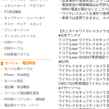
・設置場所の電波状況によって
・電波状況の簡易確認はお手持ち
メモリーカード・アダプター
・Wifiの電波が届かないところ
PC周辺機器
・ワイヤレスカメラを屋外で使
・単体では使用できません。カメ
キャプチャー・コンバーター
デスク・チェア・スタンド
プリンターインク
【モニター＆ワイヤレスカメラ
●日本アンテナ
ディスプレイケーブル
ドコでもeye ワイヤレスセキュリ
LANケーブル
ドコでもeye ワイヤレスセキュリテ
USBケーブル
ドコでもeye ワイヤレスセキュリテ
ドコでもeye ワイヤレスセキュリテ
USB変換アダプタ
ドコでもeye SC05ST専用増設
●ELPA
モバイル・電話関連
ワイヤレスセキュリティカメラ 防水
モバイル用ケーブル
ワイヤレスセキュリティカメラ 防水
ワイヤレスセキュリティカメラ 防水型
iPhone・iPad用品
ワイヤレスセキュリティカメラ 防水型
モバイル用品
CMS-7110専用増設ワイヤレスセ
電話機・周辺機器
●マザーツール
ワイヤレスセキュリティカメラ 防水
コードレス電話機充電池
ワイヤレスセキュリティカメラ 防水型
FAX用インクリボン・感熱紙
ワイヤレスセキュリティカメラ 防水型
電話用ケーブル・パーツ
ワイヤレスセキュリティカメラ 防水型