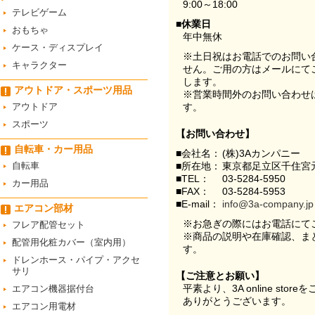
9:00～18:00
テレビゲーム
■休業日
おもちゃ
年中無休
ケース・ディスプレイ
※土日祝はお電話でのお問い
キャラクター
せん。ご用の方はメールにて
します。
アウトドア・スポーツ用品
※営業時間外のお問い合わせ
アウトドア
す。
スポーツ
【お問い合わせ】
自転車・カー用品
■会社名：
(株)3Aカンパニー
自転車
■所在地：
東京都足立区千住宮元
■TEL：
03-5284-5950
カー用品
■FAX：
03-5284-5953
■E-mail：
info@3a-company.jp
エアコン部材
※お急ぎの際にはお電話にて
フレア配管セット
※商品の説明や在庫確認、ま
配管用化粧カバー（室内用）
す。
ドレンホース・パイプ・アクセ
サリ
【ご注意とお願い】
平素より、3A online st
エアコン機器据付台
ありがとうございます。
エアコン用電材