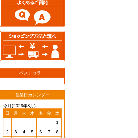
ベストセラー
営業日カレンダー
今月(2026年8月)
日
月
火
水
木
金
土
1
2
3
4
5
6
7
8