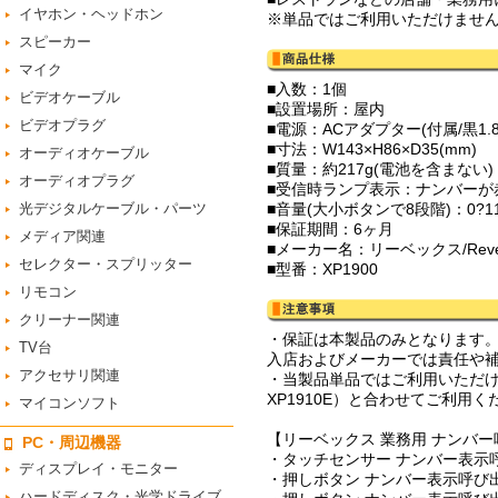
イヤホン・ヘッドホン
※単品ではご利用いただけませ
スピーカー
マイク
■入数：1個
ビデオケーブル
■設置場所：屋内
ビデオプラグ
■電源：ACアダプター(付属/黒1.8
■寸法：W143×H86×D35(mm)
オーディオケーブル
■質量：約217g(電池を含まない)
オーディオプラグ
■受信時ランプ表示：ナンバーが
光デジタルケーブル・パーツ
■音量(大小ボタンで8段階)：0?11
■保証期間：6ヶ月
メディア関連
■メーカー名：リーベックス/Rev
セレクター・スプリッター
■型番：XP1900
リモコン
クリーナー関連
・保証は本製品のみとなります
TV台
入店およびメーカーでは責任や
アクセサリ関連
・当製品単品ではご利用いただけま
XP1910E）と合わせてご利用く
マイコンソフト
【リーベックス 業務用 ナンバ
PC・周辺機器
・タッチセンサー ナンバー表示呼
ディスプレイ・モニター
・押しボタン ナンバー表示呼び出
ハードディスク・光学ドライブ