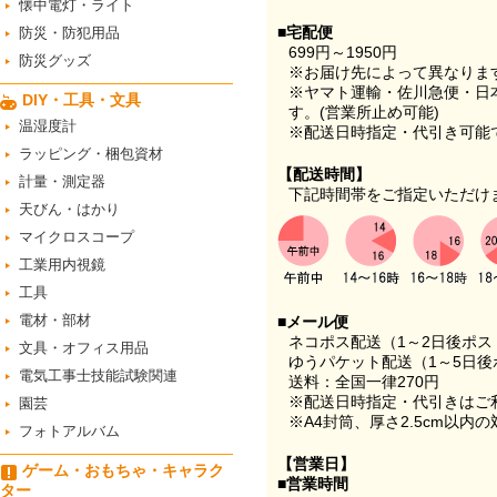
懐中電灯・ライト
■宅配便
防災・防犯用品
699円～1950円
防災グッズ
※お届け先によって異なりま
※ヤマト運輸・佐川急便・日
DIY・工具・文具
す。(営業所止め可能)
温湿度計
※配送日時指定・代引き可能
ラッピング・梱包資材
【配送時間】
計量・測定器
下記時間帯をご指定いただけ
天びん・はかり
マイクロスコープ
工業用内視鏡
工具
電材・部材
■メール便
ネコポス配送（1～2日後ポ
文具・オフィス用品
ゆうパケット配送（1～5日後
電気工事士技能試験関連
送料：全国一律270円
※配送日時指定・代引きはご
園芸
※A4封筒、厚さ2.5cm以内
フォトアルバム
【営業日】
ゲーム・おもちゃ・キャラク
■営業時間
ター