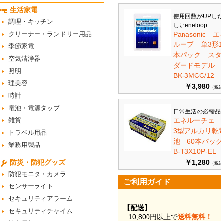
生活家電
使用回数がUPし
調理・キッチン
しいeneloop
クリーナー・ランドリー用品
Panasonic 
ループ 単3形1
季節家電
本パック ス
空気清浄器
ダードモデ
照明
BK-3MCC/12
理美容
￥3,980
（税
時計
電池・電源タップ
日常生活の必需品
雑貨
エネルーチェ
3型アルカリ乾
トラベル用品
池 60本パ
業務用製品
B-T3X10P-EL
防災・防犯グッズ
￥1,280
（税
防犯モニタ・カメラ
ご利用ガイド
センサーライト
セキュリティアラーム
【配送】
セキュリティチャイム
10,800円以上で
送料無料！