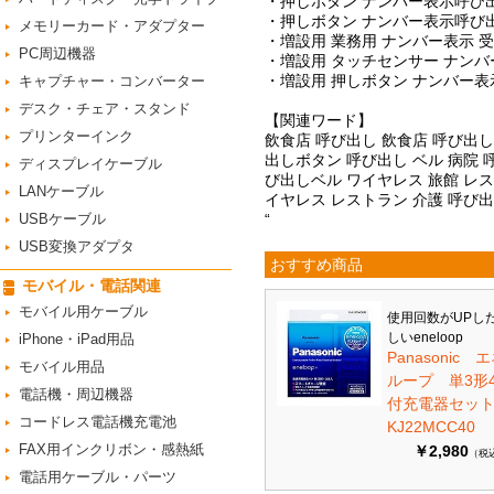
・押しボタン ナンバー表示呼び出し
・押しボタン ナンバー表示呼び出し
メモリーカード・アダプター
・増設用 業務用 ナンバー表示 受
PC周辺機器
・増設用 タッチセンサー ナンバ
・増設用 押しボタン ナンバー表
キャプチャー・コンバーター
デスク・チェア・スタンド
【関連ワード】
プリンターインク
飲食店 呼び出し 飲食店 呼び出し
出しボタン 呼び出し ベル 病院 
ディスプレイケーブル
び出しベル ワイヤレス 旅館 レス
LANケーブル
イヤレス レストラン 介護 呼び出
USBケーブル
“
USB変換アダプタ
おすすめ商品
モバイル・電話関連
モバイル用ケーブル
使用回数がUPし
しいeneloop
iPhone・iPad用品
Panasonic 
モバイル用品
ループ 単3形
電話機・周辺機器
付充電器セット 
コードレス電話機充電池
KJ22MCC40
FAX用インクリボン・感熱紙
￥2,980
（税
電話用ケーブル・パーツ