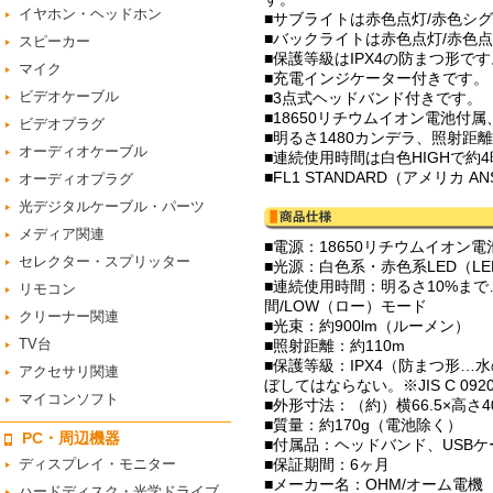
イヤホン・ヘッドホン
■サブライトは赤色点灯/赤色シ
■バックライトは赤色点灯/赤色
スピーカー
■保護等級はIPX4の防まつ形です
マイク
■充電インジケーター付きです。
ビデオケーブル
■3点式ヘッドバンド付きです。
■18650リチウムイオン電池付
ビデオプラグ
■明るさ1480カンデラ、照射距
オーディオケーブル
■連続使用時間は白色HIGHで約
■FL1 STANDARD（アメリカ AN
オーディオプラグ
光デジタルケーブル・パーツ
メディア関連
■電源：18650リチウムイオン電
セレクター・スプリッター
■光源：白色系・赤色系LED（L
■連続使用時間：明るさ10%まで…
リモコン
間/LOW（ロー）モード
クリーナー関連
■光束：約900lm（ルーメン）
TV台
■照射距離：約110m
■保護等級：IPX4（防まつ形
アクセサリ関連
ぼしてはならない。※JIS C 092
マイコンソフト
■外形寸法：（約）横66.5×高さ4
■質量：約170g（電池除く）
PC・周辺機器
■付属品：ヘッドバンド、USBケー
ディスプレイ・モニター
■保証期間：6ヶ月
■メーカー名：OHM/オーム電機
ハードディスク・光学ドライブ