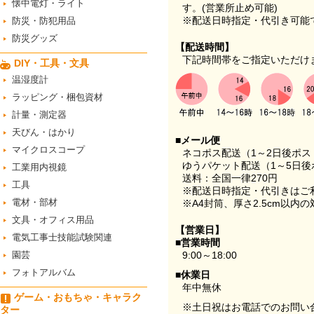
懐中電灯・ライト
す。(営業所止め可能)
※配送日時指定・代引き可能
防災・防犯用品
防災グッズ
【配送時間】
下記時間帯をご指定いただけ
DIY・工具・文具
温湿度計
ラッピング・梱包資材
計量・測定器
天びん・はかり
■メール便
マイクロスコープ
ネコポス配送（1～2日後ポ
ゆうパケット配送（1～5日後
工業用内視鏡
送料：全国一律270円
工具
※配送日時指定・代引きはご
電材・部材
※A4封筒、厚さ2.5cm以内
文具・オフィス用品
【営業日】
電気工事士技能試験関連
■営業時間
園芸
9:00～18:00
フォトアルバム
■休業日
年中無休
ゲーム・おもちゃ・キャラク
※土日祝はお電話でのお問い
ター