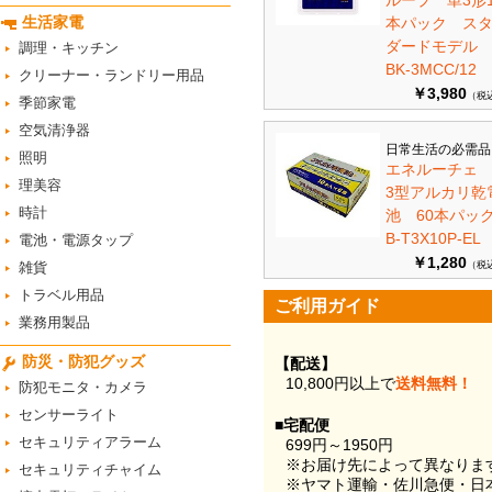
ループ 単3形1
生活家電
本パック ス
ダードモデ
調理・キッチン
BK-3MCC/12
クリーナー・ランドリー用品
￥3,980
（税
季節家電
空気清浄器
日常生活の必需品
照明
エネルーチェ
理美容
3型アルカリ乾
時計
池 60本パ
B-T3X10P-EL
電池・電源タップ
￥1,280
雑貨
（税
トラベル用品
ご利用ガイド
業務用製品
防災・防犯グッズ
【配送】
10,800円以上で
送料無料！
防犯モニタ・カメラ
センサーライト
■宅配便
セキュリティアラーム
699円～1950円
※お届け先によって異なりま
セキュリティチャイム
※ヤマト運輸・佐川急便・日