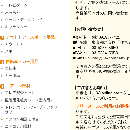
せん。ご用の方はメールにて
テレビゲーム
します。
おもちゃ
※営業時間外のお問い合わせ
す。
ケース・ディスプレイ
キャラクター
【お問い合わせ】
アウトドア・スポーツ用品
■会社名：
(株)3Aカンパニー
■所在地：
東京都足立区千住宮元
アウトドア
■TEL：
03-5284-5950
スポーツ
■FAX：
03-5284-5953
■E-mail：
info@3a-company.jp
自転車・カー用品
※お急ぎの際にはお電話にて
自転車
※商品の説明や在庫確認、ま
カー用品
す。
エアコン部材
【ご注意とお願い】
フレア配管セット
平素より、3A online st
ありがとうございます。
配管用化粧カバー（室内用）
フリーメールご利用のお客様
ドレンホース・パイプ・アクセ
ります。
サリ
ご注文をいただいた翌営業日
エアコン機器据付台
ルを送らせていただいており
エアコン用電材
も関わらずメールが届かない