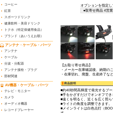
コーヒー
オプションを指定し
●取寄せ商品 4営
紅茶
スポーツドリンク
健康飲料・美容ドリンク
トクホ（特定保健用食品）
ブランド（あいうえお順）
アンテナ・ケーブル・パーツ
アンテナ
ケーブル
分波・分配器
【お取り寄せ商品】
・メーカー在庫確認後、納期の
アンテナ接栓・プラグ
・在庫切れ、廃盤、生産終了な
部材関連
AV機器・ケーブル・パーツ
■約40秒間高輝度で発光するブ
テレビ・モニター
■手をかざすだけでオンオフでき
カメラ
■遠くを明るく、近くを広く照ら
オーディオ機器
■ライトの角度を調整できます。
■メインライトは白色点灯（BOOS
レコードプレーヤー
す。