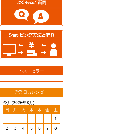
ベストセラー
営業日カレンダー
今月(2026年8月)
日
月
火
水
木
金
土
1
2
3
4
5
6
7
8