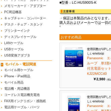
■型番：LC-HUS900S-K
メモリーカード・アダプター
PC周辺機器
・保証は本製品のみとなります
キャプチャー・コンバーター
購入店およびメーカーでは一切
デスク・チェア・スタンド
“
プリンターインク
ディスプレイケーブル
おすすめ商品
LANケーブル
USBケーブル
使用回数がUPし
しいeneloop
USB変換アダプタ
Panasonic 
ループ 単3形
モバイル・電話関連
付充電器セット 
モバイル用ケーブル
KJ22MCC40
iPhone・iPad用品
￥2,980
（税
モバイル用品
電話機・周辺機器
コードレス電話機充電池
使用回数がUPし
FAX用インクリボン・感熱紙
しいeneloop
Panasonic 
電話用ケーブル・パーツ